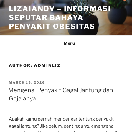
Skip
LIZAIANOV – INFORMASI
to
SEPUTAR BAHAYA
content
PENYAKIT OBESITAS
Menu
AUTHOR:
ADMINLIZ
POSTED
MARCH 19, 2026
ON
Mengenal Penyakit Gagal Jantung dan
Gejalanya
Apakah kamu pernah mendengar tentang penyakit
gagal jantung? Jika belum, penting untuk mengenal