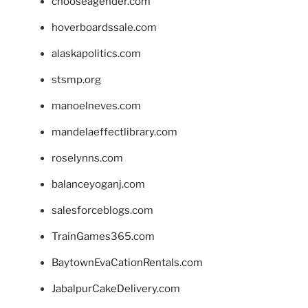
chooseagender.com
hoverboardssale.com
alaskapolitics.com
stsmp.org
manoelneves.com
mandelaeffectlibrary.com
roselynns.com
balanceyoganj.com
salesforceblogs.com
TrainGames365.com
BaytownEvaCationRentals.com
JabalpurCakeDelivery.com