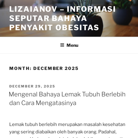
Skip
LIZAIANOV – INFORMASI
to
SEPUTAR BAHAYA
content
PENYAKIT OBESITAS
Menu
MONTH:
DECEMBER 2025
POSTED
DECEMBER 29, 2025
ON
Mengenal Bahaya Lemak Tubuh Berlebih
dan Cara Mengatasinya
Lemak tubuh berlebih merupakan masalah kesehatan
yang sering diabaikan oleh banyak orang. Padahal,