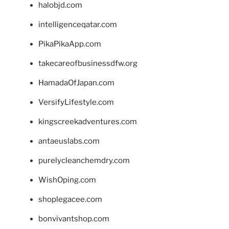
halobjd.com
intelligenceqatar.com
PikaPikaApp.com
takecareofbusinessdfw.org
HamadaOfJapan.com
VersifyLifestyle.com
kingscreekadventures.com
antaeuslabs.com
purelycleanchemdry.com
WishOping.com
shoplegacee.com
bonvivantshop.com