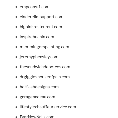
empconst1.com
cinderella-support.com
bigpinkrestaurant.com
inspirehuahin.com
memmingerspainting.com
jeremypbeasley.com
thesandwichdepotcos.com
drgiggleshouseofpain.com
hotflashdesigns.com
garagenadeau.com
lifestylechauffeurservice.com
EverNewNails.com