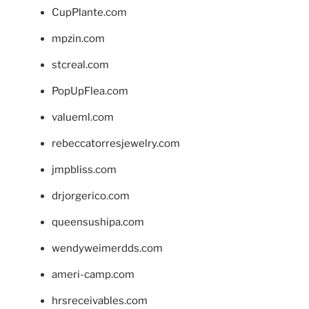
CupPlante.com
mpzin.com
stcreal.com
PopUpFlea.com
valueml.com
rebeccatorresjewelry.com
jmpbliss.com
drjorgerico.com
queensushipa.com
wendyweimerdds.com
ameri-camp.com
hrsreceivables.com