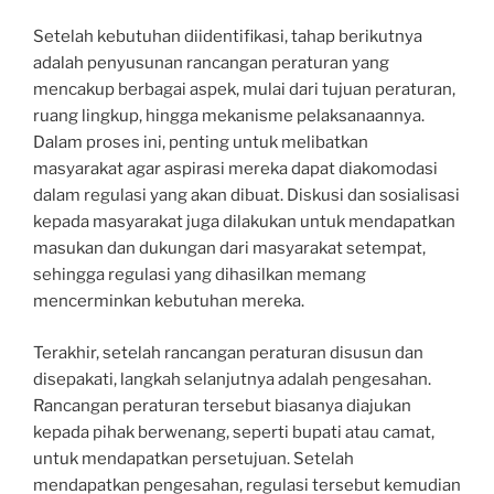
Setelah kebutuhan diidentifikasi, tahap berikutnya
adalah penyusunan rancangan peraturan yang
mencakup berbagai aspek, mulai dari tujuan peraturan,
ruang lingkup, hingga mekanisme pelaksanaannya.
Dalam proses ini, penting untuk melibatkan
masyarakat agar aspirasi mereka dapat diakomodasi
dalam regulasi yang akan dibuat. Diskusi dan sosialisasi
kepada masyarakat juga dilakukan untuk mendapatkan
masukan dan dukungan dari masyarakat setempat,
sehingga regulasi yang dihasilkan memang
mencerminkan kebutuhan mereka.
Terakhir, setelah rancangan peraturan disusun dan
disepakati, langkah selanjutnya adalah pengesahan.
Rancangan peraturan tersebut biasanya diajukan
kepada pihak berwenang, seperti bupati atau camat,
untuk mendapatkan persetujuan. Setelah
mendapatkan pengesahan, regulasi tersebut kemudian