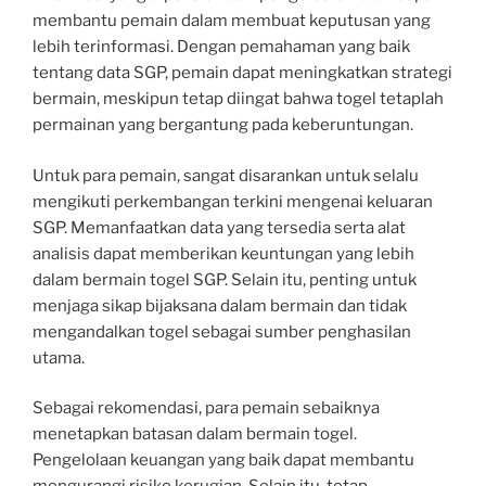
membantu pemain dalam membuat keputusan yang
lebih terinformasi. Dengan pemahaman yang baik
tentang data SGP, pemain dapat meningkatkan strategi
bermain, meskipun tetap diingat bahwa togel tetaplah
permainan yang bergantung pada keberuntungan.
Untuk para pemain, sangat disarankan untuk selalu
mengikuti perkembangan terkini mengenai keluaran
SGP. Memanfaatkan data yang tersedia serta alat
analisis dapat memberikan keuntungan yang lebih
dalam bermain togel SGP. Selain itu, penting untuk
menjaga sikap bijaksana dalam bermain dan tidak
mengandalkan togel sebagai sumber penghasilan
utama.
Sebagai rekomendasi, para pemain sebaiknya
menetapkan batasan dalam bermain togel.
Pengelolaan keuangan yang baik dapat membantu