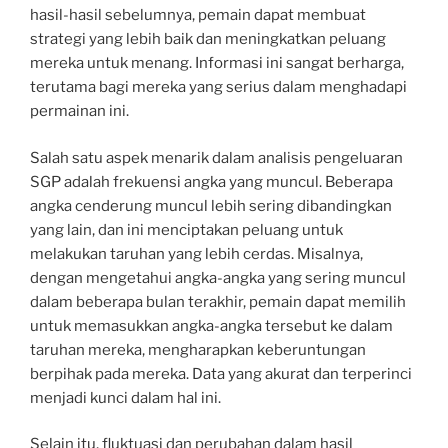
hasil-hasil sebelumnya, pemain dapat membuat
strategi yang lebih baik dan meningkatkan peluang
mereka untuk menang. Informasi ini sangat berharga,
terutama bagi mereka yang serius dalam menghadapi
permainan ini.
Salah satu aspek menarik dalam analisis pengeluaran
SGP adalah frekuensi angka yang muncul. Beberapa
angka cenderung muncul lebih sering dibandingkan
yang lain, dan ini menciptakan peluang untuk
melakukan taruhan yang lebih cerdas. Misalnya,
dengan mengetahui angka-angka yang sering muncul
dalam beberapa bulan terakhir, pemain dapat memilih
untuk memasukkan angka-angka tersebut ke dalam
taruhan mereka, mengharapkan keberuntungan
berpihak pada mereka. Data yang akurat dan terperinci
menjadi kunci dalam hal ini.
Selain itu, fluktuasi dan perubahan dalam hasil