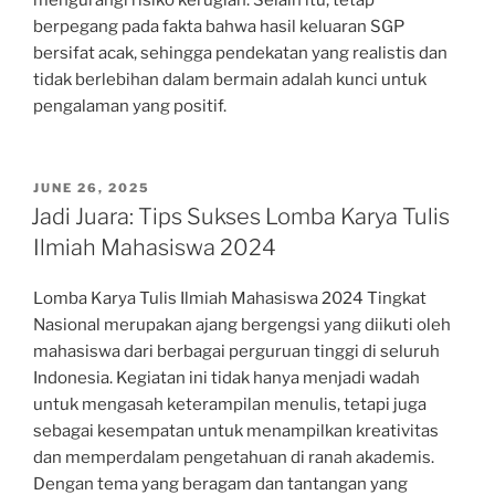
mengurangi risiko kerugian. Selain itu, tetap
berpegang pada fakta bahwa hasil keluaran SGP
bersifat acak, sehingga pendekatan yang realistis dan
tidak berlebihan dalam bermain adalah kunci untuk
pengalaman yang positif.
POSTED
JUNE 26, 2025
ON
Jadi Juara: Tips Sukses Lomba Karya Tulis
Ilmiah Mahasiswa 2024
Lomba Karya Tulis Ilmiah Mahasiswa 2024 Tingkat
Nasional merupakan ajang bergengsi yang diikuti oleh
mahasiswa dari berbagai perguruan tinggi di seluruh
Indonesia. Kegiatan ini tidak hanya menjadi wadah
untuk mengasah keterampilan menulis, tetapi juga
sebagai kesempatan untuk menampilkan kreativitas
dan memperdalam pengetahuan di ranah akademis.
Dengan tema yang beragam dan tantangan yang