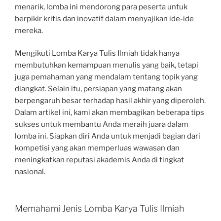
menarik, lomba ini mendorong para peserta untuk
berpikir kritis dan inovatif dalam menyajikan ide-ide
mereka.
Mengikuti Lomba Karya Tulis Ilmiah tidak hanya
membutuhkan kemampuan menulis yang baik, tetapi
juga pemahaman yang mendalam tentang topik yang
diangkat. Selain itu, persiapan yang matang akan
berpengaruh besar terhadap hasil akhir yang diperoleh.
Dalam artikel ini, kami akan membagikan beberapa tips
sukses untuk membantu Anda meraih juara dalam
lomba ini. Siapkan diri Anda untuk menjadi bagian dari
kompetisi yang akan memperluas wawasan dan
meningkatkan reputasi akademis Anda di tingkat
nasional.
Memahami Jenis Lomba Karya Tulis Ilmiah