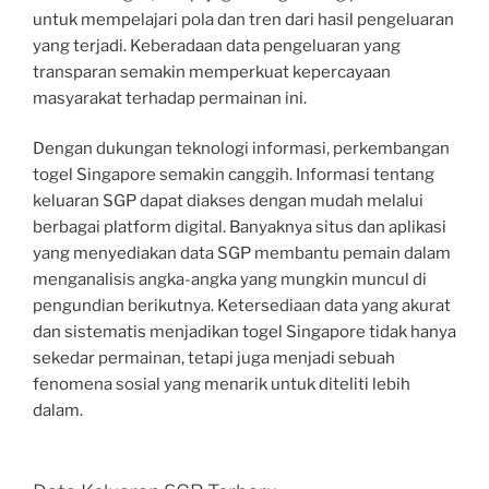
untuk mempelajari pola dan tren dari hasil pengeluaran
yang terjadi. Keberadaan data pengeluaran yang
transparan semakin memperkuat kepercayaan
masyarakat terhadap permainan ini.
Dengan dukungan teknologi informasi, perkembangan
togel Singapore semakin canggih. Informasi tentang
keluaran SGP dapat diakses dengan mudah melalui
berbagai platform digital. Banyaknya situs dan aplikasi
yang menyediakan data SGP membantu pemain dalam
menganalisis angka-angka yang mungkin muncul di
pengundian berikutnya. Ketersediaan data yang akurat
dan sistematis menjadikan togel Singapore tidak hanya
sekedar permainan, tetapi juga menjadi sebuah
fenomena sosial yang menarik untuk diteliti lebih
dalam.