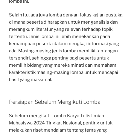
lomba ini.
Selain itu, ada juga lomba dengan fokus kajian pustaka,
di mana peserta diharapkan untuk menganalisis dan
merangkum literatur yang relevan terhadap topik
tertentu. Jenis lomba ini lebih menekankan pada
kemampuan peserta dalam mengkaji informasi yang
ada. Masing-masing jenis lomba memiliki tantangan
tersendiri, sehingga penting bagi peserta untuk
memilih bidang yang mereka minati dan memahami
karakteristik masing-masing lomba untuk mencapai
hasil yang maksimal.
Persiapan Sebelum Mengikuti Lomba
Sebelum mengikuti Lomba Karya Tulis Ilmiah
Mahasiswa 2024 Tingkat Nasional, penting untuk
melakukan riset mendalam tentang tema yang