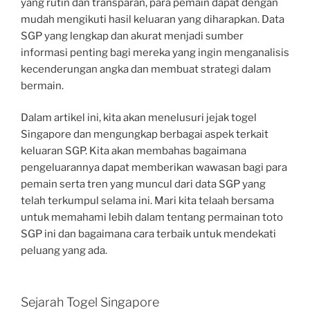
yang rutin dan transparan, para pemain dapat dengan
mudah mengikuti hasil keluaran yang diharapkan. Data
SGP yang lengkap dan akurat menjadi sumber
informasi penting bagi mereka yang ingin menganalisis
kecenderungan angka dan membuat strategi dalam
bermain.
Dalam artikel ini, kita akan menelusuri jejak togel
Singapore dan mengungkap berbagai aspek terkait
keluaran SGP. Kita akan membahas bagaimana
pengeluarannya dapat memberikan wawasan bagi para
pemain serta tren yang muncul dari data SGP yang
telah terkumpul selama ini. Mari kita telaah bersama
untuk memahami lebih dalam tentang permainan toto
SGP ini dan bagaimana cara terbaik untuk mendekati
peluang yang ada.
Sejarah Togel Singapore