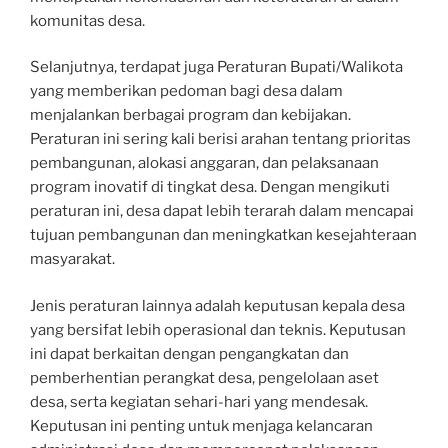
komunitas desa.
Selanjutnya, terdapat juga Peraturan Bupati/Walikota
yang memberikan pedoman bagi desa dalam
menjalankan berbagai program dan kebijakan.
Peraturan ini sering kali berisi arahan tentang prioritas
pembangunan, alokasi anggaran, dan pelaksanaan
program inovatif di tingkat desa. Dengan mengikuti
peraturan ini, desa dapat lebih terarah dalam mencapai
tujuan pembangunan dan meningkatkan kesejahteraan
masyarakat.
Jenis peraturan lainnya adalah keputusan kepala desa
yang bersifat lebih operasional dan teknis. Keputusan
ini dapat berkaitan dengan pengangkatan dan
pemberhentian perangkat desa, pengelolaan aset
desa, serta kegiatan sehari-hari yang mendesak.
Keputusan ini penting untuk menjaga kelancaran