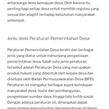
antarwarga demi kemajuan desa. Oleh karena itu,
penting bagi setiap desa untuk memiliki regulasi yang
sesuai dan adaptif terhadap kebutuhan masyarakat
setempat.
Jenis-Jenis Peraturan Pemerintahan Desa
Peraturan Pemerintahan Desa terdiri dari berbagai
jenis yang diatur untuk menunjang pengelolaan
pemerintahan desa. Salah satu jenis peraturan
tersebut adalah Peraturan Desa yang merupakan
produk hukum yang dibentuk oleh kepala desa dan
disetujui oleh Badan Permusyawaratan Desa (BPD).
Peraturan ini mengatur berbagai aspek kehidupan
masyarakat desa, mulai dari pembangunan,
pengelolaan sumber daya, hingga tata tertib sosial.
Dengan adanya peraturan ini, diharapkan dapat
menciptakan kekondusifan dan keteraturan di dalam