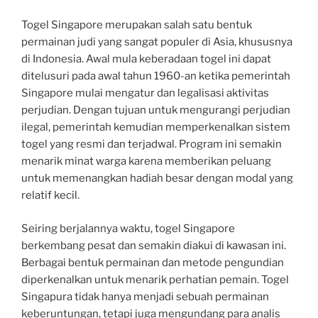
Togel Singapore merupakan salah satu bentuk
permainan judi yang sangat populer di Asia, khususnya
di Indonesia. Awal mula keberadaan togel ini dapat
ditelusuri pada awal tahun 1960-an ketika pemerintah
Singapore mulai mengatur dan legalisasi aktivitas
perjudian. Dengan tujuan untuk mengurangi perjudian
ilegal, pemerintah kemudian memperkenalkan sistem
togel yang resmi dan terjadwal. Program ini semakin
menarik minat warga karena memberikan peluang
untuk memenangkan hadiah besar dengan modal yang
relatif kecil.
Seiring berjalannya waktu, togel Singapore
berkembang pesat dan semakin diakui di kawasan ini.
Berbagai bentuk permainan dan metode pengundian
diperkenalkan untuk menarik perhatian pemain. Togel
Singapura tidak hanya menjadi sebuah permainan
keberuntungan, tetapi juga mengundang para analis