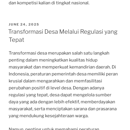
dan kompetisi kalian di tingkat nasional.
POSTED
JUNE 24, 2025
ON
Transformasi Desa Melalui Regulasi yang
Tepat
Transformasi desa merupakan salah satu langkah
penting dalam meningkatkan kualitas hidup
masyarakat dan memperkuat kemandirian daerah. Di
Indonesia, peraturan pemerintah desa memiliki peran
krusial dalam mengarahkan dan memfasilitasi
perubahan positif di level desa. Dengan adanya
regulasi yang tepat, desa dapat mengelola sumber
daya yang ada dengan lebih efektif, memberdayakan
masyarakat, serta menciptakan sarana dan prasarana
yang mendukung kesejahteraan warga.
Namun, penting untuk memahami peraturan