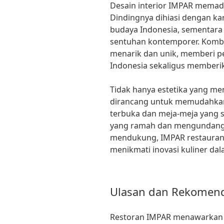
Desain interior IMPAR memad
Dindingnya dihiasi dengan k
budaya Indonesia, sementara 
sentuhan kontemporer. Kombi
menarik dan unik, memberi p
Indonesia sekaligus memberi
Tidak hanya estetika yang memi
dirancang untuk memudahkan 
terbuka dan meja-meja yang 
yang ramah dan mengundang
mendukung, IMPAR restaurant
menikmati inovasi kuliner d
Ulasan dan Rekomend
Restoran IMPAR menawarkan 