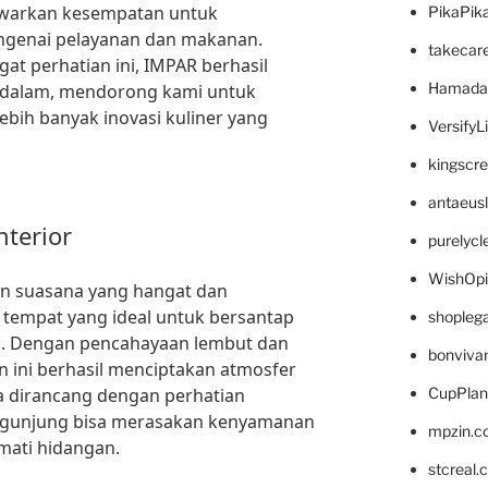
awarkan kesempatan untuk
PikaPik
genai pelayanan dan makanan.
takecar
t perhatian ini, IMPAR berhasil
Hamada
dalam, mendorong kami untuk
ebih banyak inovasi kuliner yang
VersifyL
kingscr
antaeus
nterior
purelyc
WishOp
n suasana yang hangat dan
empat yang ideal untuk bersantap
shopleg
a. Dengan pencahayaan lembut dan
bonviva
n ini berhasil menciptakan atmosfer
a dirancang dengan perhatian
CupPlan
engunjung bisa merasakan kenyamanan
mpzin.c
mati hidangan.
stcreal.