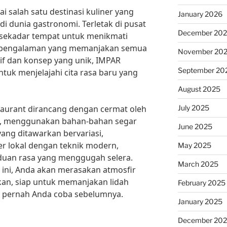
i salah satu destinasi kuliner yang
January 2026
i dunia gastronomi. Terletak di pusat
December 20
ya sekadar tempat untuk menikmati
h pengalaman yang memanjakan semua
November 20
if dan konsep yang unik, IMPAR
September 20
uk menjelajahi cita rasa baru yang
August 2025
July 2025
taurant dirancang dengan cermat oleh
n, menggunakan bahan-bahan segar
June 2025
yang ditawarkan bervariasi,
r lokal dengan teknik modern,
May 2025
duan rasa yang menggugah selera.
March 2025
ini, Anda akan merasakan atmosfir
an, siap untuk memanjakan lidah
February 2025
 pernah Anda coba sebelumnya.
January 2025
December 20