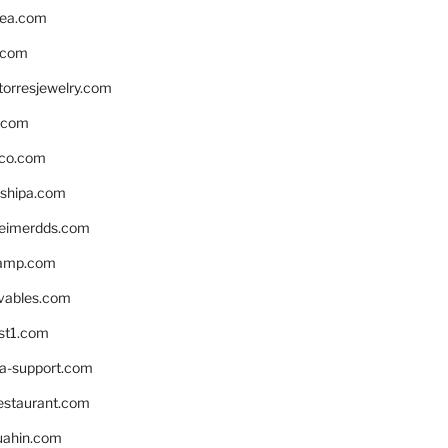
ea.com
.com
torresjewelry.com
s.com
ico.com
shipa.com
eimerdds.com
camp.com
ivables.com
st1.com
la-support.com
estaurant.com
uahin.com