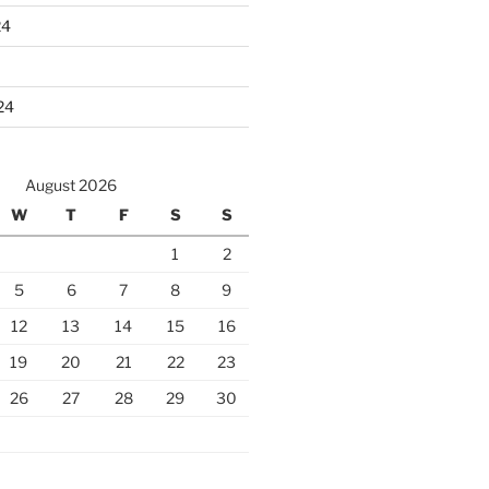
24
24
August 2026
W
T
F
S
S
1
2
5
6
7
8
9
12
13
14
15
16
19
20
21
22
23
26
27
28
29
30