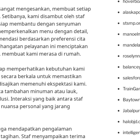
hoverbo
 sangat mengesankan, membuat setiap
alaskapo
Setibanya, kami disambut oleh staf
, siap membantu dengan senyuman
stsmp.o
memperkenalkan menu dengan detail,
manoel
endasi berdasarkan preferensi cita
mandelae
ehangatan pelayanan ini menciptakan
 membuat kami merasa di rumah.
roselyn
balance
etap memperhatikan kebutuhan kami
 secara berkala untuk memastikan
salesfo
disajikan memenuhi ekspektasi kami.
TrainG
a tambahan minuman atau lauk,
si. Interaksi yang baik antara staf
Baytown
nuansa personal yang jarang
Jabalpu
halobjd
 juga mendapatkan pengalaman
intellig
tagihan. Staf menyampaikan terima