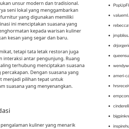
ukan unsur modern dan tradisional.
PopUpFl
arya seni lokal yang menggambarkan
valueml
furnitur yang digunakan memiliki
nasi ini menciptakan suasana yang
rebecca
enghormatan kepada warisan kuliner
jmpblis
kan kesan yang segar dan baru.
drjorger
kat, tetapi tata letak restoran juga
queensu
interaksi antar pengunjung. Ruang
saling terhubung menciptakan suasana
wendyw
 percakapan. Dengan suasana yang
ameri-
 menjadi pilihan tepat untuk
alam suasana yang menyenangkan.
hrsrece
empcon
cinderel
asi
bigpinkr
pengalaman kuliner yang menarik
inspireh