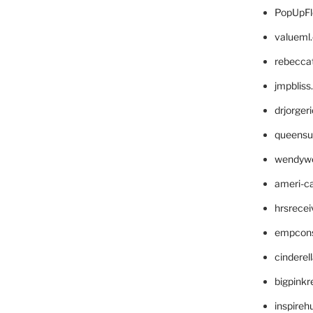
PopUpFl
valueml
rebecca
jmpblis
drjorger
queensu
wendyw
ameri-
hrsrece
empcon
cinderel
bigpinkr
inspireh