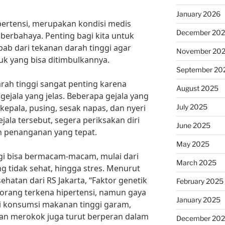
January 2026
ipertensi, merupakan kondisi medis
December 20
berbahaya. Penting bagi kita untuk
ab dari tekanan darah tinggi agar
November 20
 yang bisa ditimbulkannya.
September 20
rah tinggi sangat penting karena
August 2025
gejala yang jelas. Beberapa gejala yang
July 2025
epala, pusing, sesak napas, dan nyeri
jala tersebut, segera periksakan diri
June 2025
 penanganan yang tepat.
May 2025
gi bisa bermacam-macam, mulai dari
March 2025
ng tidak sehat, hingga stres. Menurut
sehatan dari RS Jakarta, “Faktor genetik
February 2025
orang terkena hipertensi, namun gaya
January 2025
ti konsumsi makanan tinggi garam,
aan merokok juga turut berperan dalam
December 20