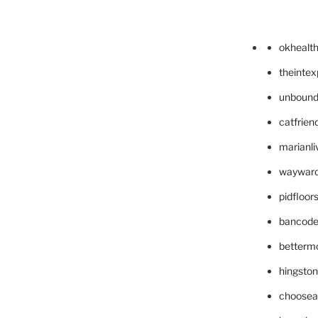
okhealt
theinte
unbound
catfrien
marianli
wayward
pidfloo
bancode
betterm
hingsto
choosea