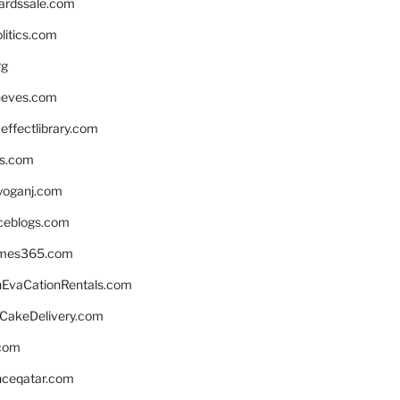
ardssale.com
litics.com
rg
neves.com
ffectlibrary.com
ns.com
yoganj.com
rceblogs.com
ames365.com
EvaCationRentals.com
rCakeDelivery.com
.com
enceqatar.com