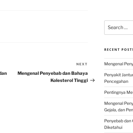
Search
for:
RECENT POST
Mengenal Penya
NEXT
Next
Post
dan
Mengenal Penyebab dan Bahaya
Penyakit Jantu
Kolesterol Tinggi
Pencegahan
Pentingnya Men
Mengenal Penya
Gejala, dan P
Penyebab dan G
Diketahui