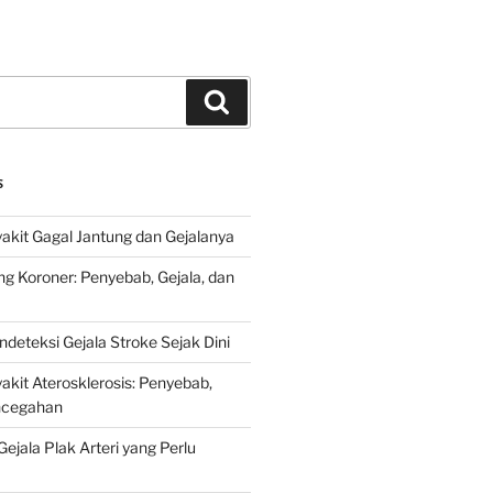
Search
S
kit Gagal Jantung dan Gejalanya
ng Koroner: Penyebab, Gejala, dan
deteksi Gejala Stroke Sejak Dini
kit Aterosklerosis: Penyebab,
encegahan
ejala Plak Arteri yang Perlu