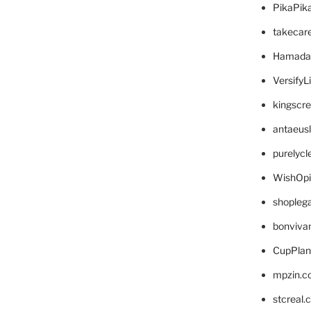
PikaPik
takecar
Hamada
VersifyL
kingscr
antaeus
purelyc
WishOp
shopleg
bonviva
CupPlan
mpzin.c
stcreal.