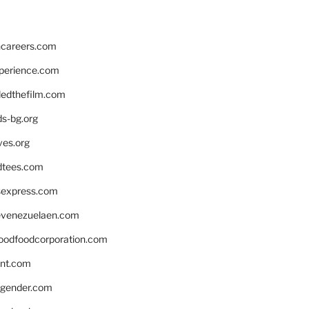
hcareers.com
xperience.com
edthefilm.com
ds-bg.org
ves.org
tees.com
rsexpress.com
venezuelaen.com
oodfoodcorporation.com
nnt.com
gender.com