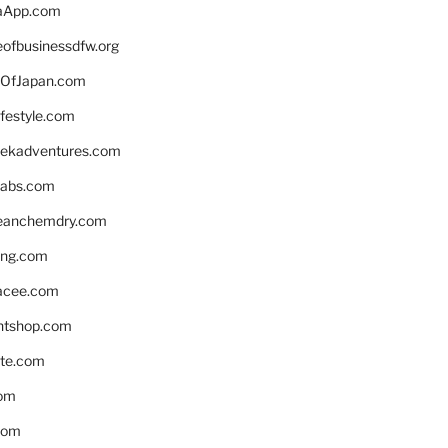
aApp.com
eofbusinessdfw.org
OfJapan.com
ifestyle.com
eekadventures.com
labs.com
leanchemdry.com
ing.com
acee.com
ntshop.com
te.com
om
com