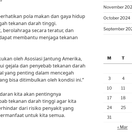
”
November 20
perhatikan pola makan dan gaya hidup
October 2024
gah tekanan darah tinggi.
September 20
berolahraga secara teratur, dan
k dapat membantu menjaga tekanan
M
T
kukan oleh Asosiasi Jantung Amerika,
i gejala dan penyebab tekanan darah
al yang penting dalam mencegah
3
4
ng bisa ditimbulkan oleh kondisi ini.”
10
11
sadaran kita akan pentingnya
17
18
ab tekanan darah tinggi agar kita
24
25
rhindar dari risiko penyakit yang
 bermanfaat untuk kita semua.
31
« Mar