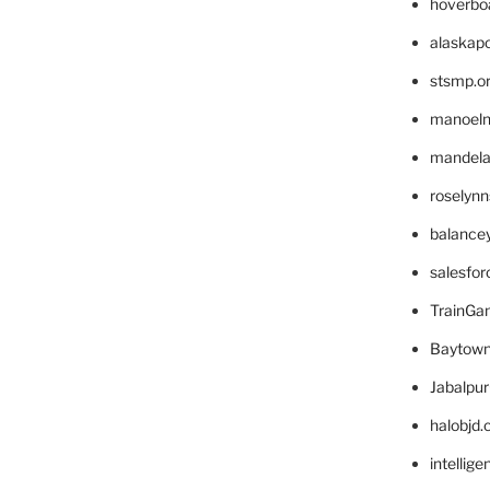
hoverbo
alaskapo
stsmp.o
manoel
mandelae
roselyn
balance
salesfo
TrainG
Baytown
Jabalpu
halobjd
intellig