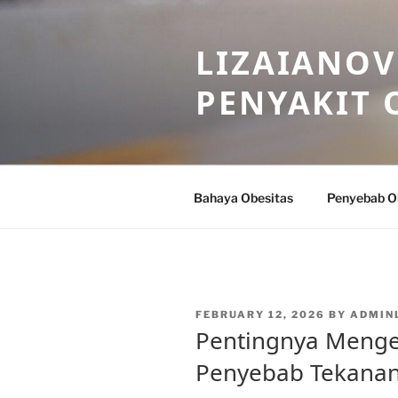
Skip
to
LIZAIANOV
content
PENYAKIT 
Bahaya Obesitas
Penyebab O
POSTED
FEBRUARY 12, 2026
BY
ADMIN
ON
Pentingnya Menge
Penyebab Tekanan