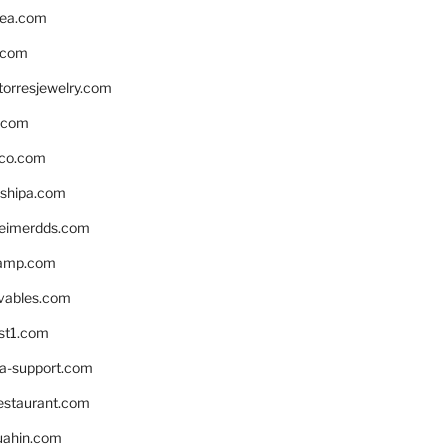
ea.com
.com
torresjewelry.com
s.com
ico.com
shipa.com
eimerdds.com
camp.com
ivables.com
st1.com
la-support.com
estaurant.com
uahin.com