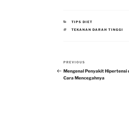
CATEGORIES
TIPS DIET
TAGS
TEKANAN DARAH TINGGI
Post
Previous
PREVIOUS
navigation
Post
Mengenal Penyakit Hipertensi 
Cara Mencegahnya