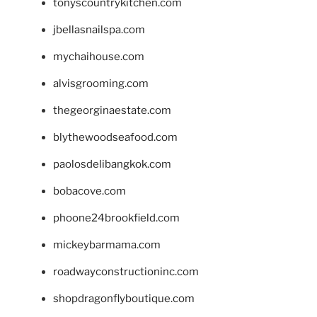
tonyscountrykitchen.com
jbellasnailspa.com
mychaihouse.com
alvisgrooming.com
thegeorginaestate.com
blythewoodseafood.com
paolosdelibangkok.com
bobacove.com
phoone24brookfield.com
mickeybarmama.com
roadwayconstructioninc.com
shopdragonflyboutique.com