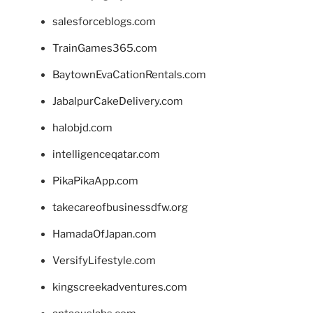
salesforceblogs.com
TrainGames365.com
BaytownEvaCationRentals.com
JabalpurCakeDelivery.com
halobjd.com
intelligenceqatar.com
PikaPikaApp.com
takecareofbusinessdfw.org
HamadaOfJapan.com
VersifyLifestyle.com
kingscreekadventures.com