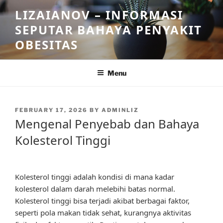
Skip
LIZAIANOV – INFORMASI
to
SEPUTAR BAHAYA PENYAKIT
content
OBESITAS
Menu
POSTED
FEBRUARY 17, 2026
BY
ADMINLIZ
ON
Mengenal Penyebab dan Bahaya
Kolesterol Tinggi
Kolesterol tinggi adalah kondisi di mana kadar
kolesterol dalam darah melebihi batas normal.
Kolesterol tinggi bisa terjadi akibat berbagai faktor,
seperti pola makan tidak sehat, kurangnya aktivitas