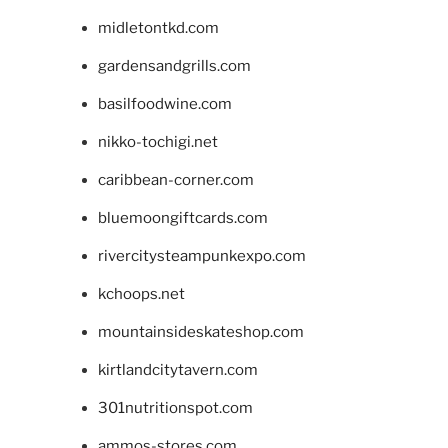
midletontkd.com
gardensandgrills.com
basilfoodwine.com
nikko-tochigi.net
caribbean-corner.com
bluemoongiftcards.com
rivercitysteampunkexpo.com
kchoops.net
mountainsideskateshop.com
kirtlandcitytavern.com
301nutritionspot.com
ammos-stores.com