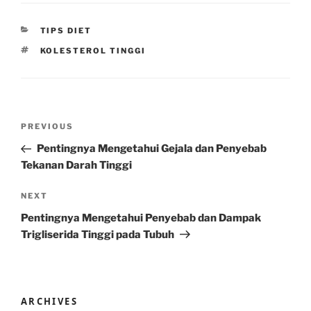
CATEGORIES
TIPS DIET
TAGS
KOLESTEROL TINGGI
Post
Previous
PREVIOUS
navigation
Post
Pentingnya Mengetahui Gejala dan Penyebab
Tekanan Darah Tinggi
Next
NEXT
Post
Pentingnya Mengetahui Penyebab dan Dampak
Trigliserida Tinggi pada Tubuh
ARCHIVES