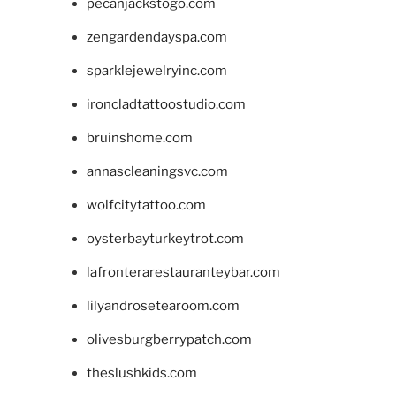
pecanjackstogo.com
zengardendayspa.com
sparklejewelryinc.com
ironcladtattoostudio.com
bruinshome.com
annascleaningsvc.com
wolfcitytattoo.com
oysterbayturkeytrot.com
lafronterarestauranteybar.com
lilyandrosetearoom.com
olivesburgberrypatch.com
theslushkids.com