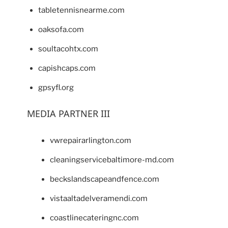
tabletennisnearme.com
oaksofa.com
soultacohtx.com
capishcaps.com
gpsyfl.org
MEDIA PARTNER III
vwrepairarlington.com
cleaningservicebaltimore-md.com
beckslandscapeandfence.com
vistaaltadelveramendi.com
coastlinecateringnc.com