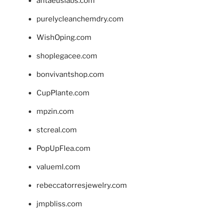
antaeuslabs.com
purelycleanchemdry.com
WishOping.com
shoplegacee.com
bonvivantshop.com
CupPlante.com
mpzin.com
stcreal.com
PopUpFlea.com
valueml.com
rebeccatorresjewelry.com
jmpbliss.com