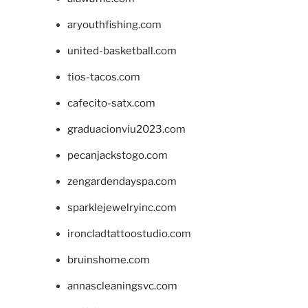
aryouthfishing.com
united-basketball.com
tios-tacos.com
cafecito-satx.com
graduacionviu2023.com
pecanjackstogo.com
zengardendayspa.com
sparklejewelryinc.com
ironcladtattoostudio.com
bruinshome.com
annascleaningsvc.com