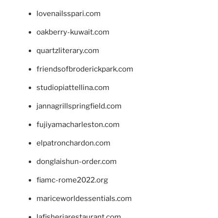
lovenailsspari.com
oakberry-kuwait.com
quartzliterary.com
friendsofbroderickpark.com
studiopiattellina.com
jannagrillspringfield.com
fujiyamacharleston.com
elpatronchardon.com
donglaishun-order.com
fiamc-rome2022.org
mariceworldessentials.com
lafisheriarestaurant.com