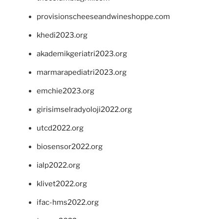
provisionscheeseandwineshoppe.com
khedi2023.org
akademikgeriatri2023.org
marmarapediatri2023.org
emchie2023.org
girisimselradyoloji2022.org
utcd2022.org
biosensor2022.org
ialp2022.org
klivet2022.org
ifac-hms2022.org