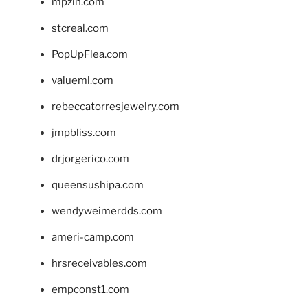
mpzin.com
stcreal.com
PopUpFlea.com
valueml.com
rebeccatorresjewelry.com
jmpbliss.com
drjorgerico.com
queensushipa.com
wendyweimerdds.com
ameri-camp.com
hrsreceivables.com
empconst1.com