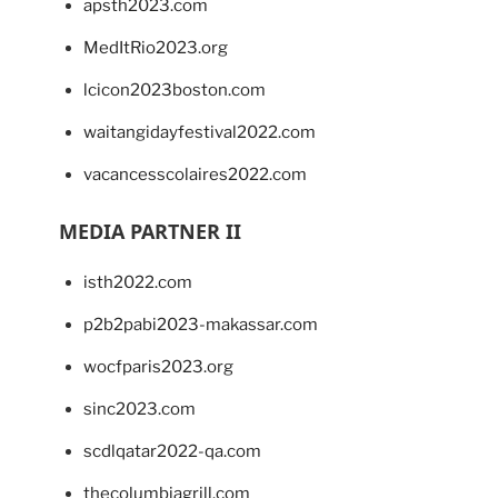
apsth2023.com
MedItRio2023.org
lcicon2023boston.com
waitangidayfestival2022.com
vacancesscolaires2022.com
MEDIA PARTNER II
isth2022.com
p2b2pabi2023-makassar.com
wocfparis2023.org
sinc2023.com
scdlqatar2022-qa.com
thecolumbiagrill.com