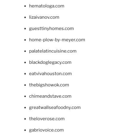
hematologa.com
lizaivanov.com
guesttinyhomes.com
home-plow-by-meyer.com
palatelatincuisine.com
blackdoglegacy.com
eatvivahouston.com
thebigshowok.com
chimeandstave.com
greatwallseafoodny.com
theloverose.com
gabriovoice.com