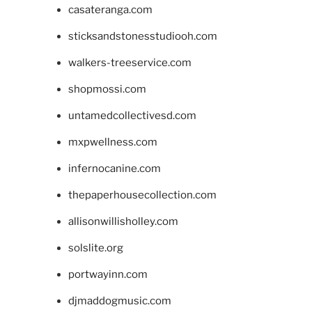
casateranga.com
sticksandstonesstudiooh.com
walkers-treeservice.com
shopmossi.com
untamedcollectivesd.com
mxpwellness.com
infernocanine.com
thepaperhousecollection.com
allisonwillisholley.com
solslite.org
portwayinn.com
djmaddogmusic.com