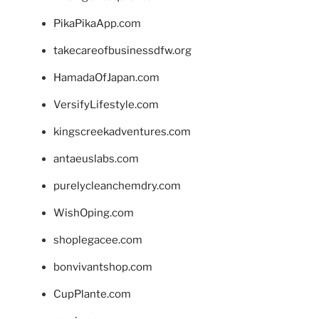
PikaPikaApp.com
takecareofbusinessdfw.org
HamadaOfJapan.com
VersifyLifestyle.com
kingscreekadventures.com
antaeuslabs.com
purelycleanchemdry.com
WishOping.com
shoplegacee.com
bonvivantshop.com
CupPlante.com