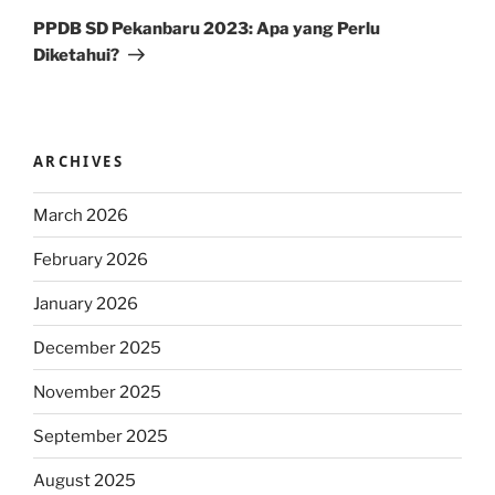
Post
PPDB SD Pekanbaru 2023: Apa yang Perlu
Diketahui?
ARCHIVES
March 2026
February 2026
January 2026
December 2025
November 2025
September 2025
August 2025