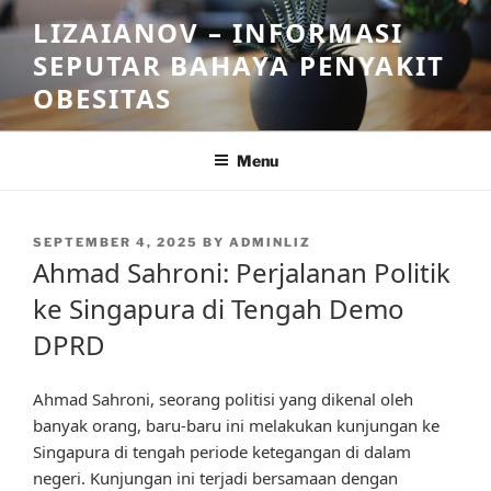
Skip
LIZAIANOV – INFORMASI
to
SEPUTAR BAHAYA PENYAKIT
content
OBESITAS
Menu
POSTED
SEPTEMBER 4, 2025
BY
ADMINLIZ
ON
Ahmad Sahroni: Perjalanan Politik
ke Singapura di Tengah Demo
DPRD
Ahmad Sahroni, seorang politisi yang dikenal oleh
banyak orang, baru-baru ini melakukan kunjungan ke
Singapura di tengah periode ketegangan di dalam
negeri. Kunjungan ini terjadi bersamaan dengan