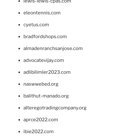
lewis-lewis-cpas.com
eleontennis.com
cyetus.com
bradfordshops.com
almadenranchsanjose.com
advocatevijay.com
adlibilimler2023.com
naswwebed.org
balithut-manado.org
alteregotradingcompany.org
aprce2022.com
ibie2022.com