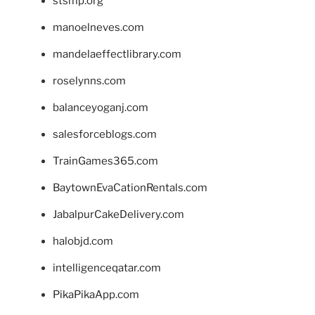
stsmp.org
manoelneves.com
mandelaeffectlibrary.com
roselynns.com
balanceyoganj.com
salesforceblogs.com
TrainGames365.com
BaytownEvaCationRentals.com
JabalpurCakeDelivery.com
halobjd.com
intelligenceqatar.com
PikaPikaApp.com