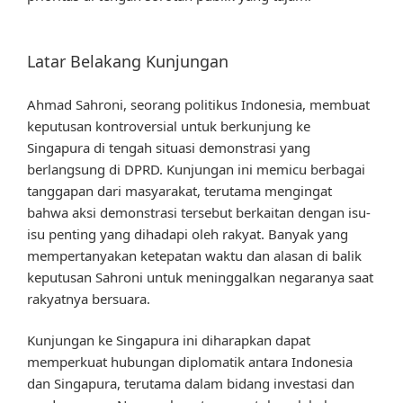
Latar Belakang Kunjungan
Ahmad Sahroni, seorang politikus Indonesia, membuat
keputusan kontroversial untuk berkunjung ke
Singapura di tengah situasi demonstrasi yang
berlangsung di DPRD. Kunjungan ini memicu berbagai
tanggapan dari masyarakat, terutama mengingat
bahwa aksi demonstrasi tersebut berkaitan dengan isu-
isu penting yang dihadapi oleh rakyat. Banyak yang
mempertanyakan ketepatan waktu dan alasan di balik
keputusan Sahroni untuk meninggalkan negaranya saat
rakyatnya bersuara.
Kunjungan ke Singapura ini diharapkan dapat
memperkuat hubungan diplomatik antara Indonesia
dan Singapura, terutama dalam bidang investasi dan