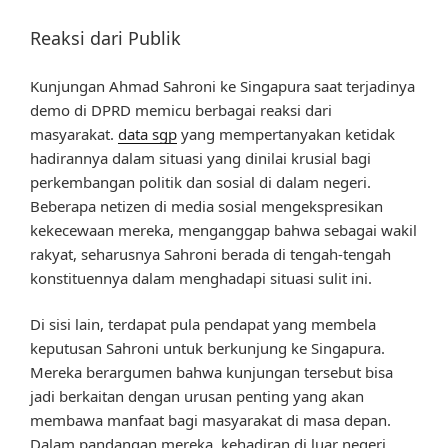
Reaksi dari Publik
Kunjungan Ahmad Sahroni ke Singapura saat terjadinya
demo di DPRD memicu berbagai reaksi dari
masyarakat.
data sgp
yang mempertanyakan ketidak
hadirannya dalam situasi yang dinilai krusial bagi
perkembangan politik dan sosial di dalam negeri.
Beberapa netizen di media sosial mengekspresikan
kekecewaan mereka, menganggap bahwa sebagai wakil
rakyat, seharusnya Sahroni berada di tengah-tengah
konstituennya dalam menghadapi situasi sulit ini.
Di sisi lain, terdapat pula pendapat yang membela
keputusan Sahroni untuk berkunjung ke Singapura.
Mereka berargumen bahwa kunjungan tersebut bisa
jadi berkaitan dengan urusan penting yang akan
membawa manfaat bagi masyarakat di masa depan.
Dalam pandangan mereka, kehadiran di luar negeri