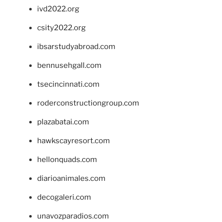
ivd2022.org
csity2022.org
ibsarstudyabroad.com
bennusehgall.com
tsecincinnati.com
roderconstructiongroup.com
plazabatai.com
hawkscayresort.com
hellonquads.com
diarioanimales.com
decogaleri.com
unavozparadios.com