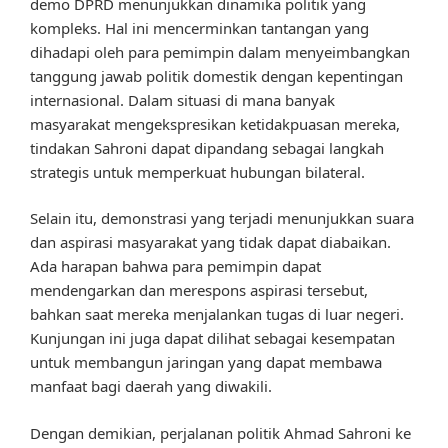
demo DPRD menunjukkan dinamika politik yang
kompleks. Hal ini mencerminkan tantangan yang
dihadapi oleh para pemimpin dalam menyeimbangkan
tanggung jawab politik domestik dengan kepentingan
internasional. Dalam situasi di mana banyak
masyarakat mengekspresikan ketidakpuasan mereka,
tindakan Sahroni dapat dipandang sebagai langkah
strategis untuk memperkuat hubungan bilateral.
Selain itu, demonstrasi yang terjadi menunjukkan suara
dan aspirasi masyarakat yang tidak dapat diabaikan.
Ada harapan bahwa para pemimpin dapat
mendengarkan dan merespons aspirasi tersebut,
bahkan saat mereka menjalankan tugas di luar negeri.
Kunjungan ini juga dapat dilihat sebagai kesempatan
untuk membangun jaringan yang dapat membawa
manfaat bagi daerah yang diwakili.
Dengan demikian, perjalanan politik Ahmad Sahroni ke