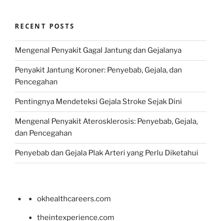
RECENT POSTS
Mengenal Penyakit Gagal Jantung dan Gejalanya
Penyakit Jantung Koroner: Penyebab, Gejala, dan
Pencegahan
Pentingnya Mendeteksi Gejala Stroke Sejak Dini
Mengenal Penyakit Aterosklerosis: Penyebab, Gejala,
dan Pencegahan
Penyebab dan Gejala Plak Arteri yang Perlu Diketahui
okhealthcareers.com
theintexperience.com