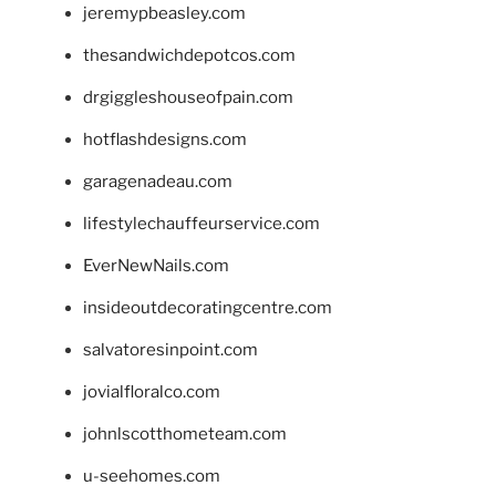
jeremypbeasley.com
thesandwichdepotcos.com
drgiggleshouseofpain.com
hotflashdesigns.com
garagenadeau.com
lifestylechauffeurservice.com
EverNewNails.com
insideoutdecoratingcentre.com
salvatoresinpoint.com
jovialfloralco.com
johnlscotthometeam.com
u-seehomes.com