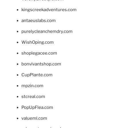
kingscreekadventures.com
antaeuslabs.com
purelycleanchemdry.com
WishOping.com
shoplegacee.com
bonvivantshop.com
CupPlante.com
mpzin.com
stcreal.com
PopUpFlea.com
valueml.com