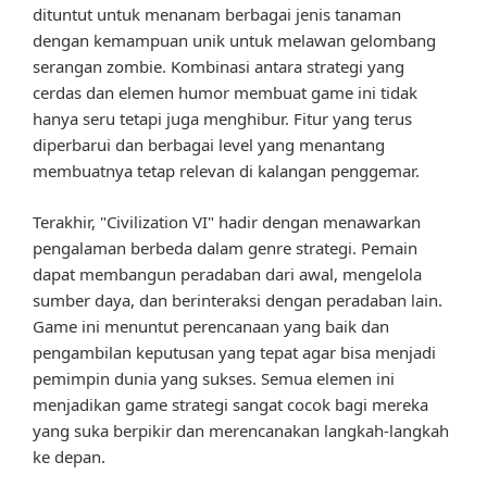
dituntut untuk menanam berbagai jenis tanaman
dengan kemampuan unik untuk melawan gelombang
serangan zombie. Kombinasi antara strategi yang
cerdas dan elemen humor membuat game ini tidak
hanya seru tetapi juga menghibur. Fitur yang terus
diperbarui dan berbagai level yang menantang
membuatnya tetap relevan di kalangan penggemar.
Terakhir, "Civilization VI" hadir dengan menawarkan
pengalaman berbeda dalam genre strategi. Pemain
dapat membangun peradaban dari awal, mengelola
sumber daya, dan berinteraksi dengan peradaban lain.
Game ini menuntut perencanaan yang baik dan
pengambilan keputusan yang tepat agar bisa menjadi
pemimpin dunia yang sukses. Semua elemen ini
menjadikan game strategi sangat cocok bagi mereka
yang suka berpikir dan merencanakan langkah-langkah
ke depan.