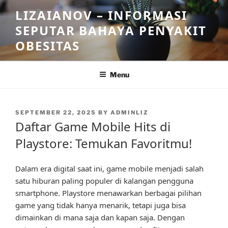
Skip
LIZAIANOV – INFORMASI
to
SEPUTAR BAHAYA PENYAKIT
content
OBESITAS
Menu
POSTED
SEPTEMBER 22, 2025
BY
ADMINLIZ
ON
Daftar Game Mobile Hits di
Playstore: Temukan Favoritmu!
Dalam era digital saat ini, game mobile menjadi salah
satu hiburan paling populer di kalangan pengguna
smartphone. Playstore menawarkan berbagai pilihan
game yang tidak hanya menarik, tetapi juga bisa
dimainkan di mana saja dan kapan saja. Dengan