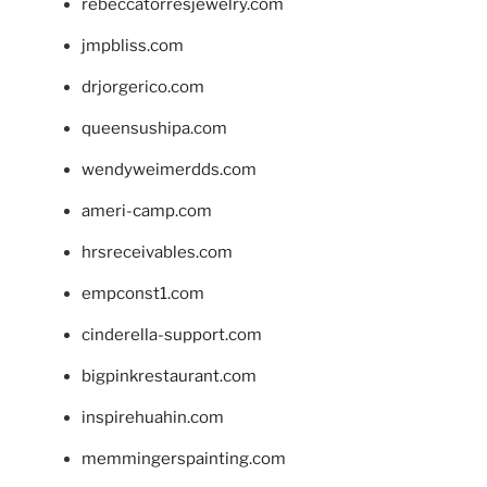
rebeccatorresjewelry.com
jmpbliss.com
drjorgerico.com
queensushipa.com
wendyweimerdds.com
ameri-camp.com
hrsreceivables.com
empconst1.com
cinderella-support.com
bigpinkrestaurant.com
inspirehuahin.com
memmingerspainting.com