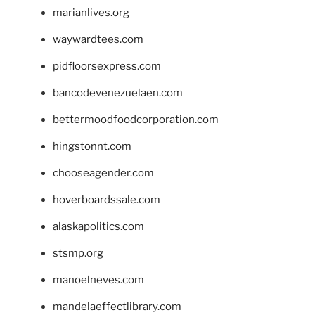
marianlives.org
waywardtees.com
pidfloorsexpress.com
bancodevenezuelaen.com
bettermoodfoodcorporation.com
hingstonnt.com
chooseagender.com
hoverboardssale.com
alaskapolitics.com
stsmp.org
manoelneves.com
mandelaeffectlibrary.com