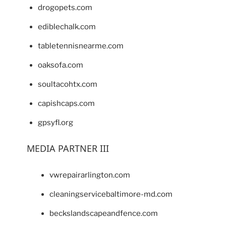
drogopets.com
ediblechalk.com
tabletennisnearme.com
oaksofa.com
soultacohtx.com
capishcaps.com
gpsyfl.org
MEDIA PARTNER III
vwrepairarlington.com
cleaningservicebaltimore-md.com
beckslandscapeandfence.com