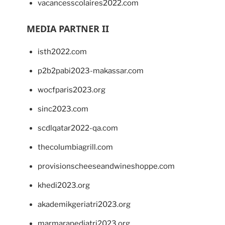
vacancesscolaires2022.com
MEDIA PARTNER II
isth2022.com
p2b2pabi2023-makassar.com
wocfparis2023.org
sinc2023.com
scdlqatar2022-qa.com
thecolumbiagrill.com
provisionscheeseandwineshoppe.com
khedi2023.org
akademikgeriatri2023.org
marmarapediatri2023.org