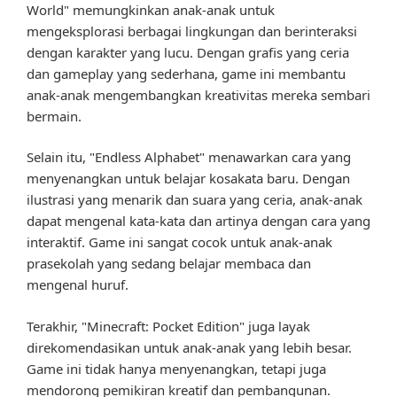
World" memungkinkan anak-anak untuk
mengeksplorasi berbagai lingkungan dan berinteraksi
dengan karakter yang lucu. Dengan grafis yang ceria
dan gameplay yang sederhana, game ini membantu
anak-anak mengembangkan kreativitas mereka sembari
bermain.
Selain itu, "Endless Alphabet" menawarkan cara yang
menyenangkan untuk belajar kosakata baru. Dengan
ilustrasi yang menarik dan suara yang ceria, anak-anak
dapat mengenal kata-kata dan artinya dengan cara yang
interaktif. Game ini sangat cocok untuk anak-anak
prasekolah yang sedang belajar membaca dan
mengenal huruf.
Terakhir, "Minecraft: Pocket Edition" juga layak
direkomendasikan untuk anak-anak yang lebih besar.
Game ini tidak hanya menyenangkan, tetapi juga
mendorong pemikiran kreatif dan pembangunan.