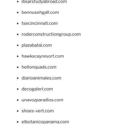
ibsarstudyabroad.com
bennusehgall.com
tsecincinnati.com
roderconstructiongroup.com
plazabatai.com
hawkscayresort.com
hellonquads.com
diarioanimales.com
decogaleri.com
unavozparadios.com
shoes-vert.com
elbotanicopanama.com