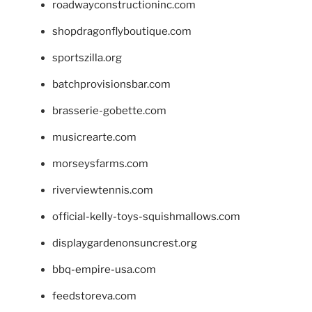
roadwayconstructioninc.com
shopdragonflyboutique.com
sportszilla.org
batchprovisionsbar.com
brasserie-gobette.com
musicrearte.com
morseysfarms.com
riverviewtennis.com
official-kelly-toys-squishmallows.com
displaygardenonsuncrest.org
bbq-empire-usa.com
feedstoreva.com