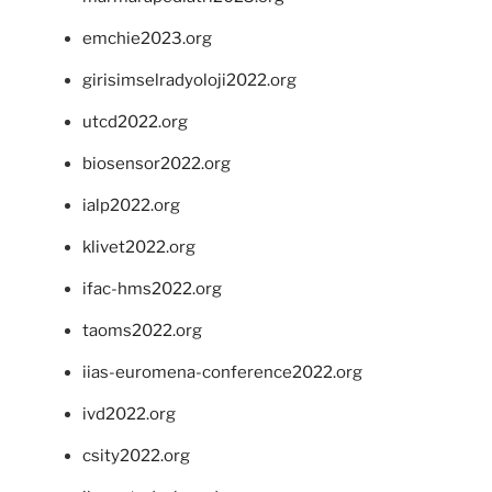
emchie2023.org
girisimselradyoloji2022.org
utcd2022.org
biosensor2022.org
ialp2022.org
klivet2022.org
ifac-hms2022.org
taoms2022.org
iias-euromena-conference2022.org
ivd2022.org
csity2022.org