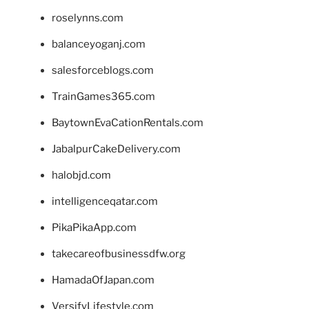
roselynns.com
balanceyoganj.com
salesforceblogs.com
TrainGames365.com
BaytownEvaCationRentals.com
JabalpurCakeDelivery.com
halobjd.com
intelligenceqatar.com
PikaPikaApp.com
takecareofbusinessdfw.org
HamadaOfJapan.com
VersifyLifestyle.com