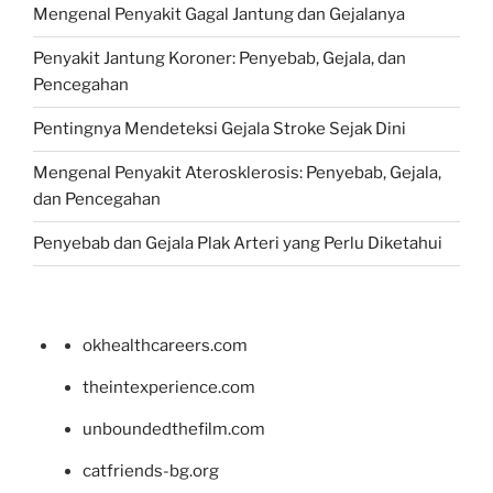
Mengenal Penyakit Gagal Jantung dan Gejalanya
Penyakit Jantung Koroner: Penyebab, Gejala, dan
Pencegahan
Pentingnya Mendeteksi Gejala Stroke Sejak Dini
Mengenal Penyakit Aterosklerosis: Penyebab, Gejala,
dan Pencegahan
Penyebab dan Gejala Plak Arteri yang Perlu Diketahui
okhealthcareers.com
theintexperience.com
unboundedthefilm.com
catfriends-bg.org