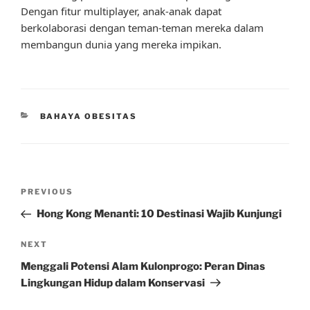
Dengan fitur multiplayer, anak-anak dapat
berkolaborasi dengan teman-teman mereka dalam
membangun dunia yang mereka impikan.
CATEGORIES
BAHAYA OBESITAS
Post
Previous
PREVIOUS
navigation
Post
Hong Kong Menanti: 10 Destinasi Wajib Kunjungi
Next
NEXT
Post
Menggali Potensi Alam Kulonprogo: Peran Dinas
Lingkungan Hidup dalam Konservasi