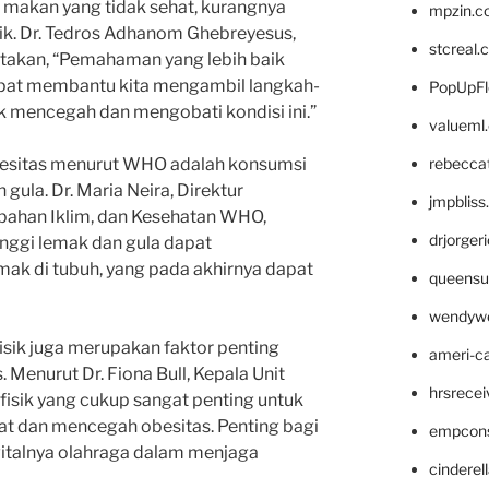
a makan yang tidak sehat, kurangnya
mpzin.c
etik. Dr. Tedros Adhanom Ghebreyesus,
stcreal.
takan, “Pemahaman yang lebih baik
pat membantu kita mengambil langkah-
PopUpFl
uk mencegah dan mengobati kondisi ini.”
valueml
rebecca
besitas menurut WHO adalah konsumsi
gula. Dr. Maria Neira, Direktur
jmpblis
ahan Iklim, dan Kesehatan WHO,
drjorger
nggi lemak dan gula dapat
k di tubuh, yang pada akhirnya dapat
queensu
wendyw
 fisik juga merupakan faktor penting
ameri-
Menurut Dr. Fiona Bull, Kepala Unit
hrsrece
 fisik yang cukup sangat penting untuk
at dan mencegah obesitas. Penting bagi
empcon
italnya olahraga dalam menjaga
cinderel