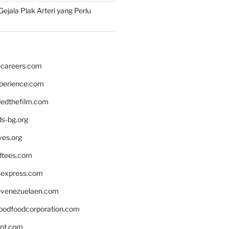
ejala Plak Arteri yang Perlu
hcareers.com
xperience.com
edthefilm.com
ds-bg.org
ves.org
tees.com
rsexpress.com
venezuelaen.com
oodfoodcorporation.com
nnt.com