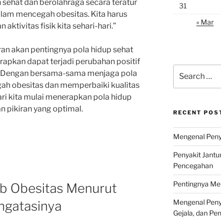
ehat dan berolahraga secara teratur
31
lam mencegah obesitas. Kita harus
« Mar
tivitas fisik kita sehari-hari.”
n akan pentingnya pola hidup sehat
rapkan dapat terjadi perubahan positif
Search
. Dengan bersama-sama menjaga pola
for:
gah obesitas dan memperbaiki kualitas
mari kita mulai menerapkan pola hidup
n pikiran yang optimal.
RECENT POS
Mengenal Penya
Penyakit Jantu
Pencegahan
Pentingnya Men
b Obesitas Menurut
Mengenal Penya
gatasinya
Gejala, dan P