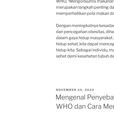
WHO, “Mengonsumsi makanan s
merupakan langkah penting da
memperhatikan pola makan dan ak
Dengan meningkatnya kesadara
dan pencegahan obesitas, diha
dalam gaya hidup masyarakat
hidup sehat, kita dapat mence
hidup kita. Sebagai individu, 
sehat demi kesehatan tubuh da
POSTED
NOVEMBER 24, 2024
ON
Mengenal Penyeba
WHO dan Cara Men