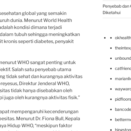
Penyebab dan G
Diketahui
esehatan global yang semakin
luruh dunia. Menurut World Health
dalah kondisi dimana terjadi
 dalam tubuh sehingga meningkatkan
okhealt
t kronis seperti diabetes, penyakit
theinte
unbound
menurut WHO sangat penting untuk
catfrien
ektif. Salah satu penyebab utama
ng tidak sehat dan kurangnya aktivitas
marianli
breyesus, Direktur Jenderal WHO,
wayward
itas tidak hanya disebabkan oleh
 juga oleh kurangnya aktivitas fisik.”
pidfloo
bancode
ga dapat mempengaruhi kecenderungan
sitas. Menurut Dr. Fiona Bull, Kepala
betterm
aya Hidup WHO, “meskipun faktor
hingsto