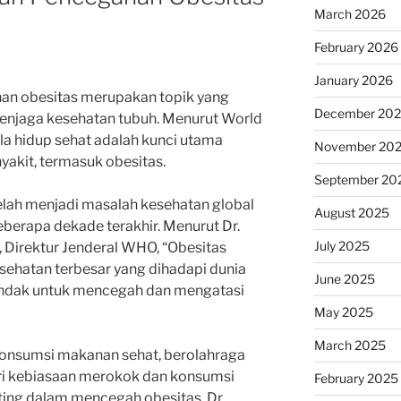
March 2026
February 2026
January 2026
han obesitas merupakan topik yang
December 20
enjaga kesehatan tubuh. Menurut World
la hidup sehat adalah kunci utama
November 20
akit, termasuk obesitas.
September 20
elah menjadi masalah kesehatan global
August 2025
berapa dekade terakhir. Menurut Dr.
July 2025
Direktur Jenderal WHO, “Obesitas
esehatan terbesar yang dihadapi dunia
June 2025
rtindak untuk mencegah dan mengatasi
May 2025
March 2025
gonsumsi makanan sehat, berolahraga
ari kebiasaan merokok dan konsumsi
February 2025
nting dalam mencegah obesitas. Dr.