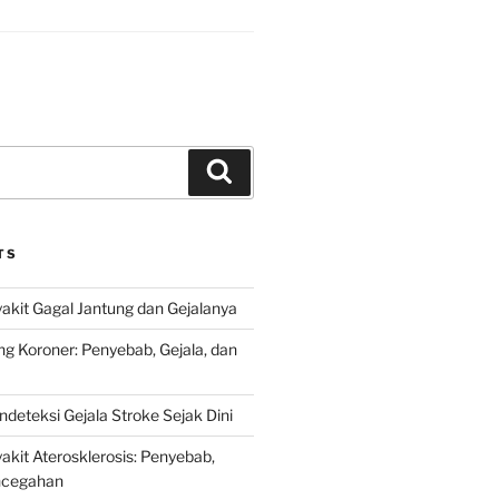
Search
TS
kit Gagal Jantung dan Gejalanya
ng Koroner: Penyebab, Gejala, dan
deteksi Gejala Stroke Sejak Dini
kit Aterosklerosis: Penyebab,
encegahan