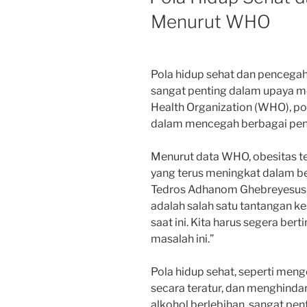
Menurut WHO
Pola hidup sehat dan pencega
sangat penting dalam upaya m
Health Organization (WHO), po
dalam mencegah berbagai peny
Menurut data WHO, obesitas t
yang terus meningkat dalam be
Tedros Adhanom Ghebreyesus, 
adalah salah satu tantangan k
saat ini. Kita harus segera be
masalah ini.”
Pola hidup sehat, seperti men
secara teratur, dan menghind
alkohol berlebihan, sangat pe