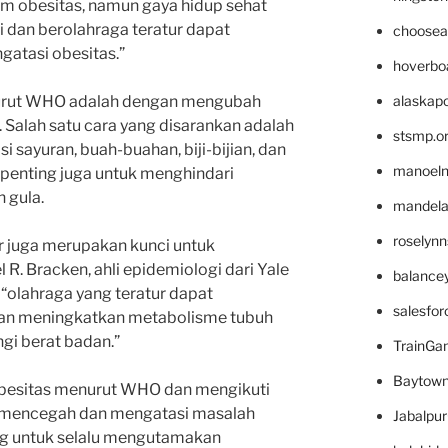
m obesitas, namun gaya hidup sehat
 dan berolahraga teratur dapat
choosea
tasi obesitas.”
hoverbo
alaskapo
urut WHO adalah dengan mengubah
. Salah satu cara yang disarankan adalah
stsmp.o
sayuran, buah-buahan, biji-bijian, dan
manoel
, penting juga untuk menghindari
 gula.
mandelae
roselyn
r juga merupakan kunci untuk
 R. Bracken, ahli epidemiologi dari Yale
balance
“olahraga yang teratur dapat
salesfo
an meningkatkan metabolisme tubuh
i berat badan.”
TrainG
Baytown
esitas menurut WHO dan mengikuti
t mencegah dan mengatasi masalah
Jabalpu
ing untuk selalu mengutamakan