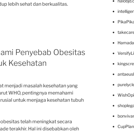
halobjd
up lebih sehat dan berkualitas.
intellig
PikaPik
takecar
Hamada
ami Penyebab Obesitas
VersifyL
k Kesehatan
kingscr
antaeus
purelyc
t menjadi masalah kesehatan yang
enurut WHO, pentingnya memahami
WishOp
rusial untuk menjaga kesehatan tubuh
shopleg
bonviva
obesitas telah meningkat secara
CupPlan
de terakhir. Hal ini disebabkan oleh