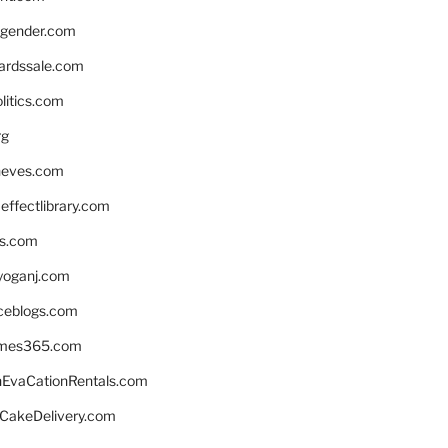
gender.com
ardssale.com
litics.com
rg
neves.com
ffectlibrary.com
ns.com
yoganj.com
rceblogs.com
ames365.com
EvaCationRentals.com
rCakeDelivery.com