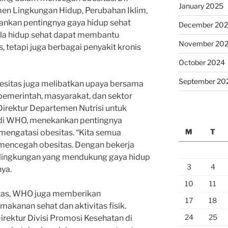
January 2025
men Lingkungan Hidup, Perubahan Iklim,
nkan pentingnya gaya hidup sehat
December 20
la hidup sehat dapat membantu
November 20
 tetapi juga berbagai penyakit kronis
October 2024
September 20
sitas juga melibatkan upaya bersama
 pemerintah, masyarakat, dan sektor
Direktur Departemen Nutrisi untuk
di WHO, menekankan pentingnya
M
T
 mengatasi obesitas. “Kita semua
 mencegah obesitas. Dengan bekerja
 lingkungan yang mendukung gaya hidup
3
4
nya.
10
11
tas, WHO juga memberikan
17
18
akanan sehat dan aktivitas fisik.
24
25
irektur Divisi Promosi Kesehatan di