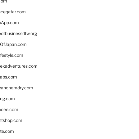
.com
enceqatar.com
aApp.com
eofbusinessdfw.org
OfJapan.com
ifestyle.com
eekadventures.com
labs.com
leanchemdry.com
ing.com
acee.com
ntshop.com
te.com