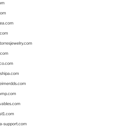
om
com
ea.com
.com
torresjewelry.com
s.com
ico.com
shipa.com
eimerdds.com
camp.com
ivables.com
st1.com
la-support.com