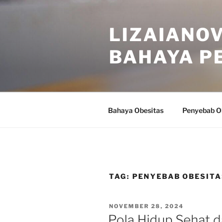
Skip
to
LIZAIANOV
content
BAHAYA P
Bahaya Obesitas
Penyebab O
TAG:
PENYEBAB OBESIT
POSTED
NOVEMBER 28, 2024
ON
Pola Hidup Sehat 