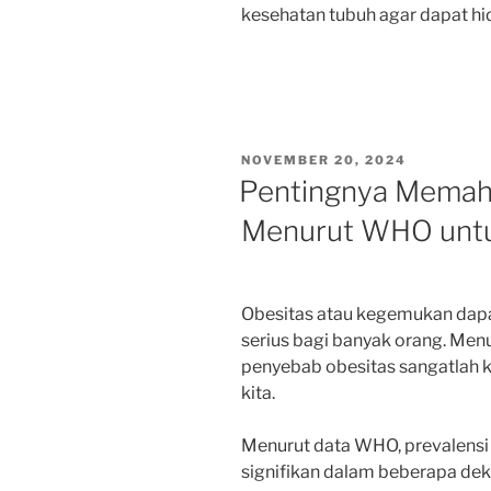
kesehatan tubuh agar dapat hid
POSTED
NOVEMBER 20, 2024
ON
Pentingnya Memah
Menurut WHO untu
Obesitas atau kegemukan dapa
serius bagi banyak orang. M
penyebab obesitas sangatlah k
kita.
Menurut data WHO, prevalensi 
signifikan dalam beberapa deka