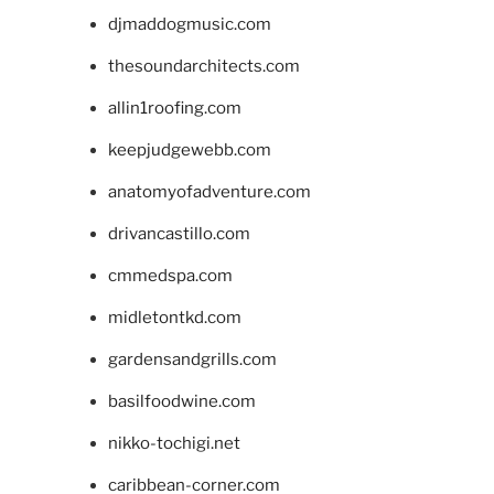
djmaddogmusic.com
thesoundarchitects.com
allin1roofing.com
keepjudgewebb.com
anatomyofadventure.com
drivancastillo.com
cmmedspa.com
midletontkd.com
gardensandgrills.com
basilfoodwine.com
nikko-tochigi.net
caribbean-corner.com