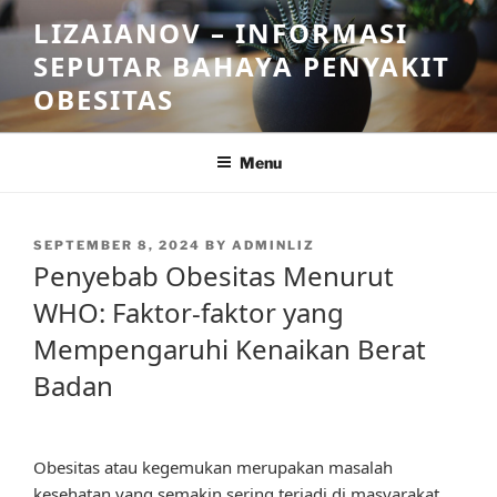
Skip
LIZAIANOV – INFORMASI
to
SEPUTAR BAHAYA PENYAKIT
content
OBESITAS
Menu
POSTED
SEPTEMBER 8, 2024
BY
ADMINLIZ
ON
Penyebab Obesitas Menurut
WHO: Faktor-faktor yang
Mempengaruhi Kenaikan Berat
Badan
Obesitas atau kegemukan merupakan masalah
kesehatan yang semakin sering terjadi di masyarakat