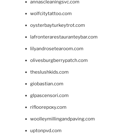
annascleaningsvc.com
wolfcitytattoo.com
oysterbayturkeytrot.com
lafronterarestauranteybar.com
lilyandrosetearoom.com
olivesburgberrypatch.com
theslushkids.com
giobastian.com
glpascensori.com
rifloorepoxy.com
woolleymillingandpaving.com
uptonpvd.com