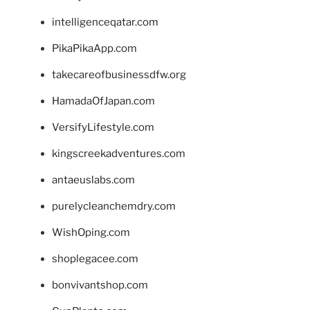
intelligenceqatar.com
PikaPikaApp.com
takecareofbusinessdfw.org
HamadaOfJapan.com
VersifyLifestyle.com
kingscreekadventures.com
antaeuslabs.com
purelycleanchemdry.com
WishOping.com
shoplegacee.com
bonvivantshop.com