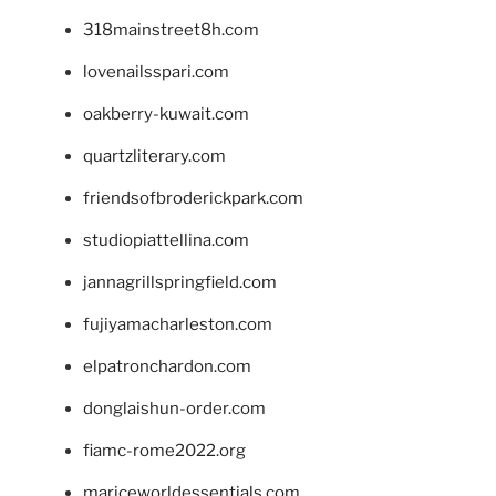
318mainstreet8h.com
lovenailsspari.com
oakberry-kuwait.com
quartzliterary.com
friendsofbroderickpark.com
studiopiattellina.com
jannagrillspringfield.com
fujiyamacharleston.com
elpatronchardon.com
donglaishun-order.com
fiamc-rome2022.org
mariceworldessentials.com