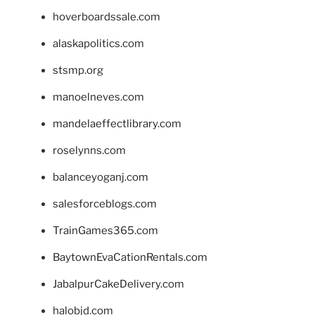
hoverboardssale.com
alaskapolitics.com
stsmp.org
manoelneves.com
mandelaeffectlibrary.com
roselynns.com
balanceyoganj.com
salesforceblogs.com
TrainGames365.com
BaytownEvaCationRentals.com
JabalpurCakeDelivery.com
halobjd.com