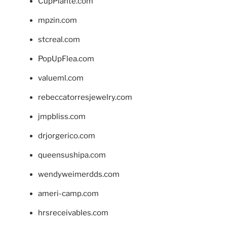
CupPlante.com
mpzin.com
stcreal.com
PopUpFlea.com
valueml.com
rebeccatorresjewelry.com
jmpbliss.com
drjorgerico.com
queensushipa.com
wendyweimerdds.com
ameri-camp.com
hrsreceivables.com