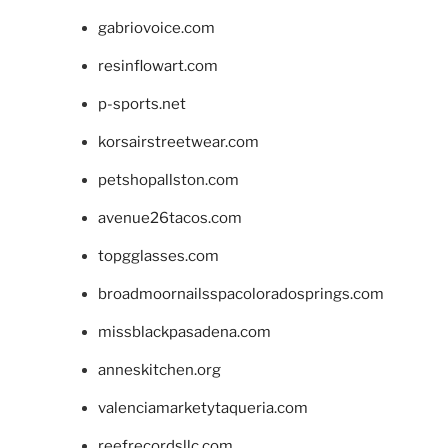
gabriovoice.com
resinflowart.com
p-sports.net
korsairstreetwear.com
petshopallston.com
avenue26tacos.com
topgglasses.com
broadmoornailsspacoloradosprings.com
missblackpasadena.com
anneskitchen.org
valenciamarketytaqueria.com
reefrecordsllc.com