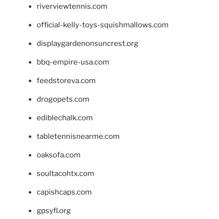
riverviewtennis.com
official-kelly-toys-squishmallows.com
displaygardenonsuncrest.org
bbq-empire-usa.com
feedstoreva.com
drogopets.com
ediblechalk.com
tabletennisnearme.com
oaksofa.com
soultacohtx.com
capishcaps.com
gpsyfl.org