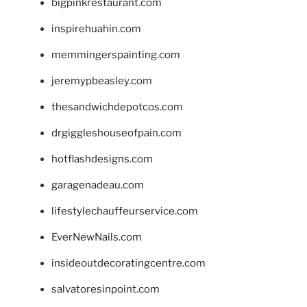
bigpinkrestaurant.com
inspirehuahin.com
memmingerspainting.com
jeremypbeasley.com
thesandwichdepotcos.com
drgiggleshouseofpain.com
hotflashdesigns.com
garagenadeau.com
lifestylechauffeurservice.com
EverNewNails.com
insideoutdecoratingcentre.com
salvatoresinpoint.com