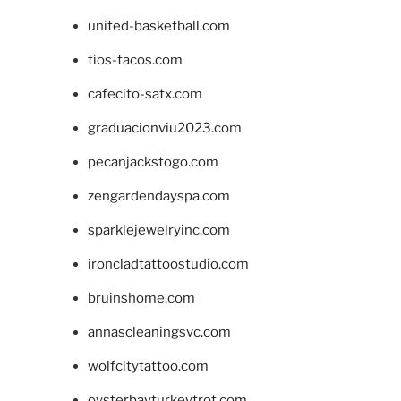
united-basketball.com
tios-tacos.com
cafecito-satx.com
graduacionviu2023.com
pecanjackstogo.com
zengardendayspa.com
sparklejewelryinc.com
ironcladtattoostudio.com
bruinshome.com
annascleaningsvc.com
wolfcitytattoo.com
oysterbayturkeytrot.com