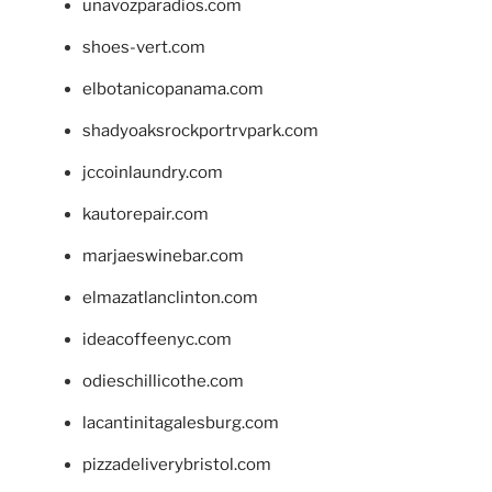
unavozparadios.com
shoes-vert.com
elbotanicopanama.com
shadyoaksrockportrvpark.com
jccoinlaundry.com
kautorepair.com
marjaeswinebar.com
elmazatlanclinton.com
ideacoffeenyc.com
odieschillicothe.com
lacantinitagalesburg.com
pizzadeliverybristol.com