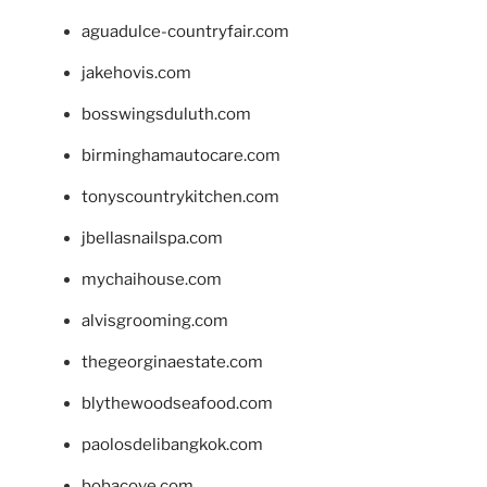
aguadulce-countryfair.com
jakehovis.com
bosswingsduluth.com
birminghamautocare.com
tonyscountrykitchen.com
jbellasnailspa.com
mychaihouse.com
alvisgrooming.com
thegeorginaestate.com
blythewoodseafood.com
paolosdelibangkok.com
bobacove.com