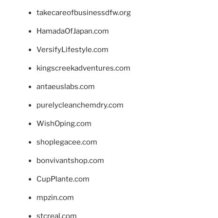
takecareofbusinessdfw.org
HamadaOfJapan.com
VersifyLifestyle.com
kingscreekadventures.com
antaeuslabs.com
purelycleanchemdry.com
WishOping.com
shoplegacee.com
bonvivantshop.com
CupPlante.com
mpzin.com
stcreal.com