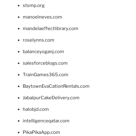
stsmp.org
manoelneves.com
mandelaeffectlibrary.com
roselynns.com
balanceyoganj.com
salesforceblogs.com
TrainGames365.com
BaytownEvaCationRentals.com
JabalpurCakeDelivery.com
halobjd.com
intelligenceqatar.com
PikaPikaApp.com