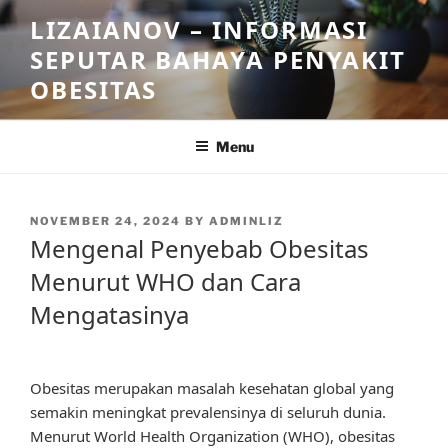
Skip
LIZAIANOV – INFORMASI
to
SEPUTAR BAHAYA PENYAKIT
content
OBESITAS
Menu
POSTED
NOVEMBER 24, 2024
BY
ADMINLIZ
ON
Mengenal Penyebab Obesitas
Menurut WHO dan Cara
Mengatasinya
Obesitas merupakan masalah kesehatan global yang
semakin meningkat prevalensinya di seluruh dunia.
Menurut World Health Organization (WHO), obesitas