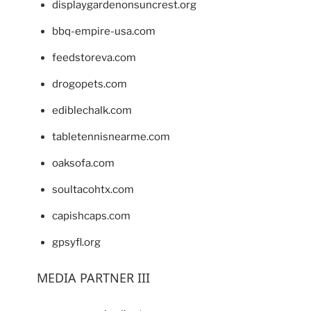
displaygardenonsuncrest.org
bbq-empire-usa.com
feedstoreva.com
drogopets.com
ediblechalk.com
tabletennisnearme.com
oaksofa.com
soultacohtx.com
capishcaps.com
gpsyfl.org
MEDIA PARTNER III