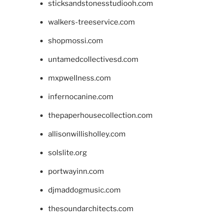
sticksandstonesstudiooh.com
walkers-treeservice.com
shopmossi.com
untamedcollectivesd.com
mxpwellness.com
infernocanine.com
thepaperhousecollection.com
allisonwillisholley.com
solslite.org
portwayinn.com
djmaddogmusic.com
thesoundarchitects.com