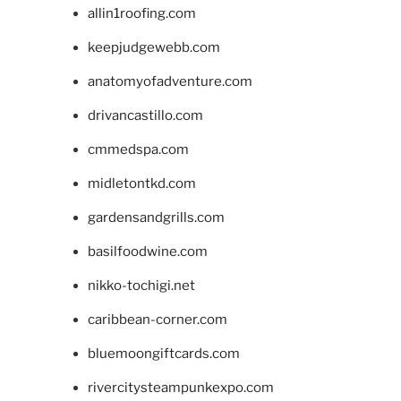
allin1roofing.com
keepjudgewebb.com
anatomyofadventure.com
drivancastillo.com
cmmedspa.com
midletontkd.com
gardensandgrills.com
basilfoodwine.com
nikko-tochigi.net
caribbean-corner.com
bluemoongiftcards.com
rivercitysteampunkexpo.com