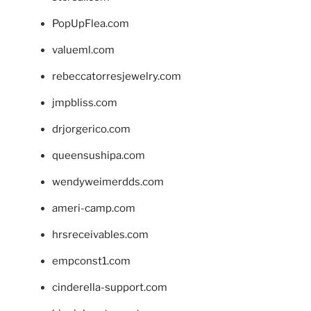
PopUpFlea.com
valueml.com
rebeccatorresjewelry.com
jmpbliss.com
drjorgerico.com
queensushipa.com
wendyweimerdds.com
ameri-camp.com
hrsreceivables.com
empconst1.com
cinderella-support.com