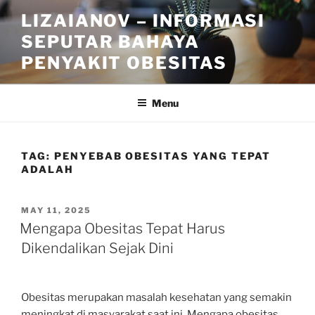
Skip
LIZAIANOV – INFORMASI
to
SEPUTAR BAHAYA
content
PENYAKIT OBESITAS
Menu
TAG:
PENYEBAB OBESITAS YANG TEPAT
ADALAH
POSTED
MAY 11, 2025
ON
Mengapa Obesitas Tepat Harus
Dikendalikan Sejak Dini
Obesitas merupakan masalah kesehatan yang semakin
meningkat di masyarakat saat ini. Mengapa obesitas