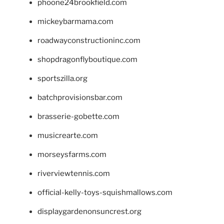
phoone24brookfield.com
mickeybarmama.com
roadwayconstructioninc.com
shopdragonflyboutique.com
sportszilla.org
batchprovisionsbar.com
brasserie-gobette.com
musicrearte.com
morseysfarms.com
riverviewtennis.com
official-kelly-toys-squishmallows.com
displaygardenonsuncrest.org