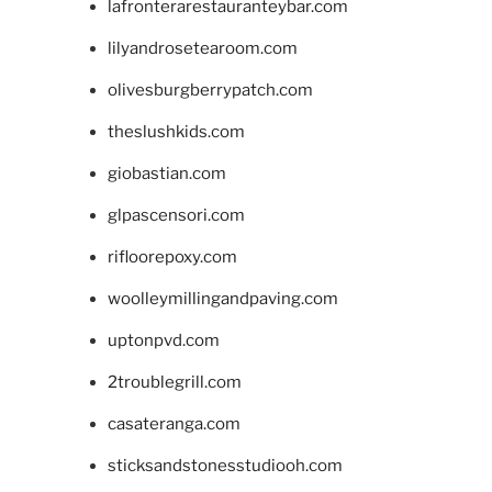
lafronterarestauranteybar.com
lilyandrosetearoom.com
olivesburgberrypatch.com
theslushkids.com
giobastian.com
glpascensori.com
rifloorepoxy.com
woolleymillingandpaving.com
uptonpvd.com
2troublegrill.com
casateranga.com
sticksandstonesstudiooh.com