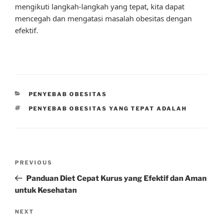
mengikuti langkah-langkah yang tepat, kita dapat
mencegah dan mengatasi masalah obesitas dengan
efektif.
CATEGORIES
PENYEBAB OBESITAS
TAGS
PENYEBAB OBESITAS YANG TEPAT ADALAH
Post
Previous
PREVIOUS
navigation
Post
Panduan Diet Cepat Kurus yang Efektif dan Aman
untuk Kesehatan
Next
NEXT