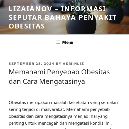
Skip
LIZAIANOV – INFORMASI
to
SEPUTAR BAHAYA PENYAKIT
content
OBESITAS
Menu
POSTED
SEPTEMBER 28, 2024
BY
ADMINLIZ
ON
Memahami Penyebab Obesitas
dan Cara Mengatasinya
Obesitas merupakan masalah kesehatan yang semakin
sering terjadi di masyarakat. Memahami penyebab
obesitas dan cara mengatasinya menjadi hal yang
penting untuk mencegah dan mengatasi kondisi ini.