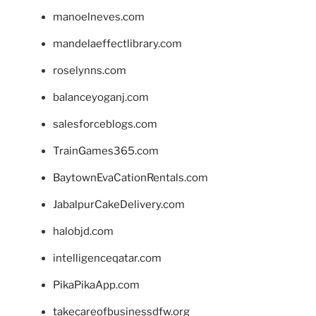
manoelneves.com
mandelaeffectlibrary.com
roselynns.com
balanceyoganj.com
salesforceblogs.com
TrainGames365.com
BaytownEvaCationRentals.com
JabalpurCakeDelivery.com
halobjd.com
intelligenceqatar.com
PikaPikaApp.com
takecareofbusinessdfw.org