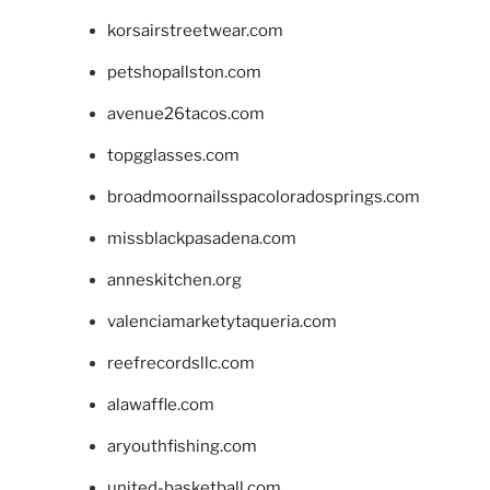
korsairstreetwear.com
petshopallston.com
avenue26tacos.com
topgglasses.com
broadmoornailsspacoloradosprings.com
missblackpasadena.com
anneskitchen.org
valenciamarketytaqueria.com
reefrecordsllc.com
alawaffle.com
aryouthfishing.com
united-basketball.com