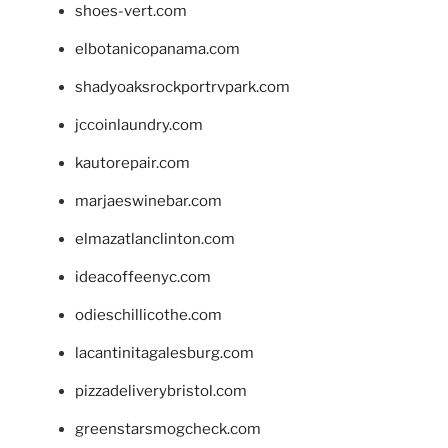
shoes-vert.com
elbotanicopanama.com
shadyoaksrockportrvpark.com
jccoinlaundry.com
kautorepair.com
marjaeswinebar.com
elmazatlanclinton.com
ideacoffeenyc.com
odieschillicothe.com
lacantinitagalesburg.com
pizzadeliverybristol.com
greenstarsmogcheck.com