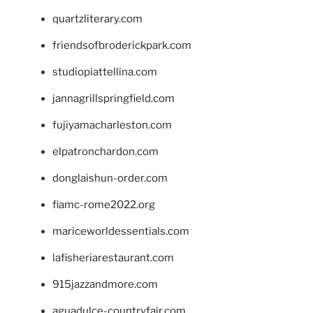
quartzliterary.com
friendsofbroderickpark.com
studiopiattellina.com
jannagrillspringfield.com
fujiyamacharleston.com
elpatronchardon.com
donglaishun-order.com
fiamc-rome2022.org
mariceworldessentials.com
lafisheriarestaurant.com
915jazzandmore.com
aguadulce-countryfair.com