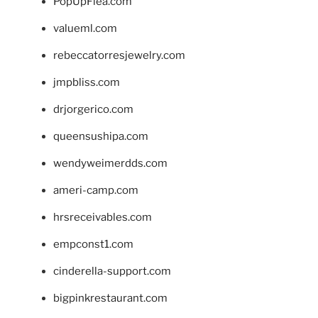
PopUpFlea.com
valueml.com
rebeccatorresjewelry.com
jmpbliss.com
drjorgerico.com
queensushipa.com
wendyweimerdds.com
ameri-camp.com
hrsreceivables.com
empconst1.com
cinderella-support.com
bigpinkrestaurant.com