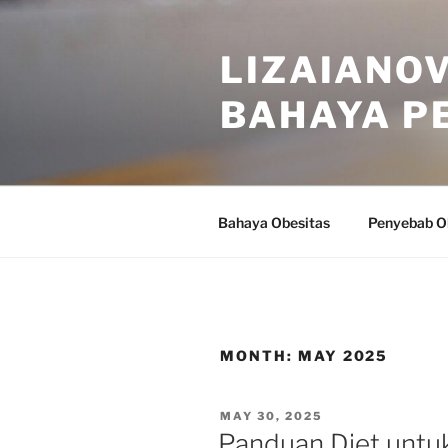
Skip
to
LIZAIANOV
content
BAHAYA P
Bahaya Obesitas
Penyebab O
MONTH:
MAY 2025
POSTED
MAY 30, 2025
ON
Panduan Diet untuk