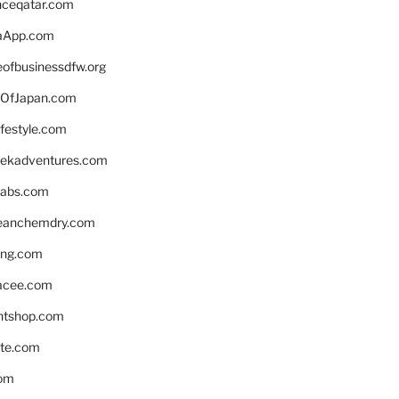
enceqatar.com
aApp.com
eofbusinessdfw.org
OfJapan.com
ifestyle.com
eekadventures.com
labs.com
leanchemdry.com
ing.com
acee.com
ntshop.com
te.com
om