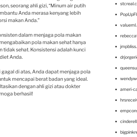
stcreal.
son, seorang ahli gizi, “Minum air putih
mbantu Anda merasa kenyang lebih
PopUpFl
orsi makan Anda.”
valueml
 konsisten dalam menjaga pola makan
rebecca
n mengabaikan pola makan sehat hanya
jmpblis
n tidak sehat. Konsistensi adalah kunci
diet Anda.
drjorger
queensu
i gagal di atas, Anda dapat menjaga pola
wendyw
untuk mencapai berat badan yang ideal.
tasikan dengan ahli gizi atau dokter
ameri-
moga berhasil!
hrsrece
empcon
cinderel
bigpinkr