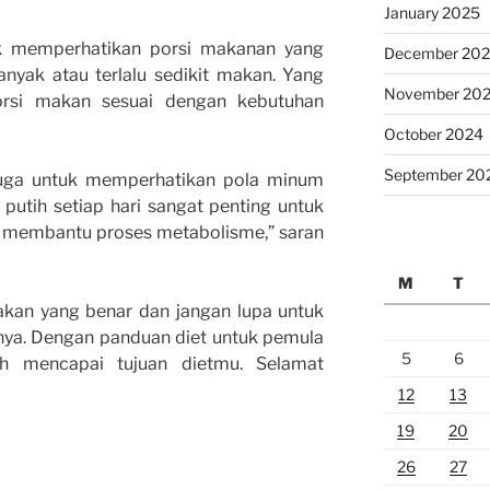
January 2025
tuk memperhatikan porsi makanan yang
December 20
anyak atau terlalu sedikit makan. Yang
November 20
orsi makan sesuai dengan kebutuhan
October 2024
September 20
 juga untuk memperhatikan pola minum
putih setiap hari sangat penting untuk
 membantu proses metabolisme,” saran
M
T
akan yang benar dan jangan lupa untuk
nya. Dengan panduan diet untuk pemula
5
6
h mencapai tujuan dietmu. Selamat
12
13
19
20
26
27