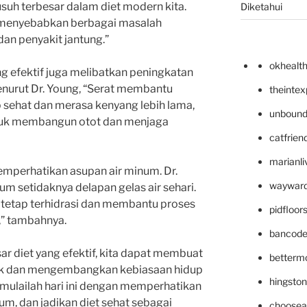
suh terbesar dalam diet modern kita.
Diketahui
 menyebabkan berbagai masalah
an penyakit jantung.”
okhealt
yang efektif juga melibatkan peningkatan
enurut Dr. Young, “Serat membantu
theinte
 sehat dan merasa kenyang lebih lama,
unbound
ntuk membangun otot dan menjaga
catfrien
marianli
memperhatikan asupan air minum. Dr.
wayward
 setidaknya delapan gelas air sehari.
tetap terhidrasi dan membantu proses
pidfloo
,” tambahnya.
bancode
 diet yang efektif, kita dapat membuat
betterm
aik dan mengembangkan kebiasaan hidup
hingsto
, mulailah hari ini dengan memperhatikan
, dan jadikan diet sehat sebagai
choosea