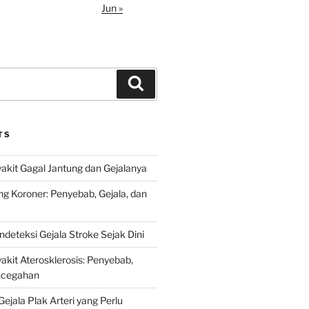
Jun »
Search
TS
kit Gagal Jantung dan Gejalanya
ng Koroner: Penyebab, Gejala, dan
deteksi Gejala Stroke Sejak Dini
kit Aterosklerosis: Penyebab,
encegahan
ejala Plak Arteri yang Perlu