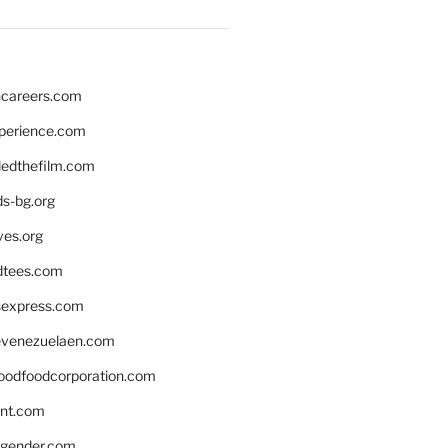
hcareers.com
xperience.com
edthefilm.com
ds-bg.org
ves.org
tees.com
rsexpress.com
venezuelaen.com
oodfoodcorporation.com
nnt.com
gender.com