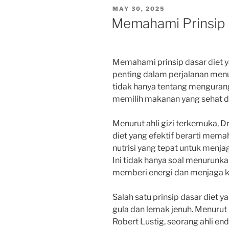
POSTED
MAY 30, 2025
ON
Memahami Prinsip D
Memahami prinsip dasar diet y
penting dalam perjalanan menuj
tidak hanya tentang mengurangi
memilih makanan yang sehat 
Menurut ahli gizi terkemuka, D
diet yang efektif berarti me
nutrisi yang tepat untuk menja
Ini tidak hanya soal menurunka
memberi energi dan menjaga k
Salah satu prinsip dasar diet 
gula dan lemak jenuh. Menurut 
Robert Lustig, seorang ahli endo