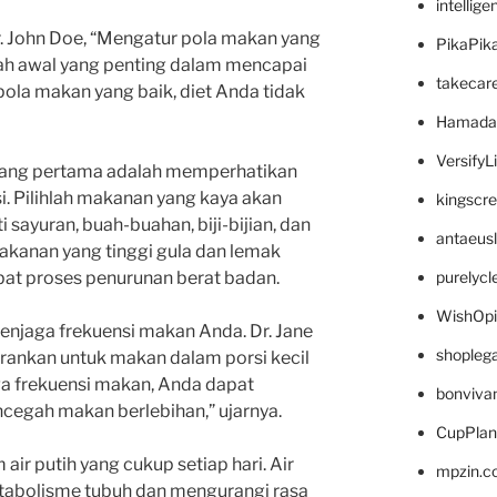
intellig
Dr. John Doe, “Mengatur pola makan yang
PikaPik
kah awal yang penting dalam mencapai
takecar
pola makan yang baik, diet Anda tidak
Hamada
VersifyL
al yang pertama adalah memperhatikan
. Pilihlah makanan yang kaya akan
kingscr
ti sayuran, buah-buahan, biji-bijian, dan
antaeus
makanan yang tinggi gula dan lemak
purelyc
at proses penurunan berat badan.
WishOp
 menjaga frekuensi makan Anda. Dr. Jane
shopleg
yarankan untuk makan dalam porsi kecil
a frekuensi makan, Anda dapat
bonviva
cegah makan berlebihan,” ujarnya.
CupPlan
air putih yang cukup setiap hari. Air
mpzin.c
abolisme tubuh dan mengurangi rasa