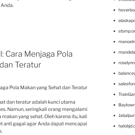
 Anda.
hoverbo
alaskapo
stsmp.o
manoel
l: Cara Menjaga Pola
mandelae
dan Teratur
roselyn
balance
salesfo
njaga Pola Makan yang Sehat dan Teratur
TrainG
t dan teratur adalah kunci utama
Baytown
ses. Namun, seringkali orang mengalami
Jabalpu
makan yang sehat. Oleh karena itu, kali
iet anti gagal agar Anda dapat mencapai
halobjd
s.