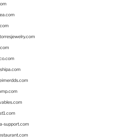
com
ea.com
.com
torresjewelry.com
s.com
ico.com
shipa.com
eimerdds.com
camp.com
ivables.com
st1.com
la-support.com
estaurant.com