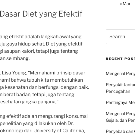
« Mar
asar Diet yang Efektif
Search
ang efektif adalah langkah awal yang
for:
u gaya hidup sehat. Diet yang efektif
 asupan kalori, tetapi juga tentang
dan seimbang.
RECENT POS
r. Lisa Young, “Memahami prinsip dasar
Mengenal Penya
mahami bahwa tubuh kita membutuhkan
Penyakit Jantu
ga kesehatan dan berfungsi dengan baik.
Pencegahan
n berat badan, tetapi juga tentang
esehatan jangka panjang.”
Pentingnya Men
Mengenal Penya
yang efektif adalah mengurangi konsumsi
Gejala, dan P
penelitian yang dilakukan oleh Dr.
krinologi dari University of California,
Penyebab dan G