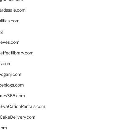
ardssale.com
litics.com
rg
neves.com
ffectlibrary.com
ns.com
yoganj.com
rceblogs.com
ames365.com
EvaCationRentals.com
rCakeDelivery.com
.com