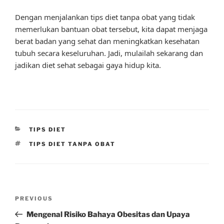
Dengan menjalankan tips diet tanpa obat yang tidak
memerlukan bantuan obat tersebut, kita dapat menjaga
berat badan yang sehat dan meningkatkan kesehatan
tubuh secara keseluruhan. Jadi, mulailah sekarang dan
jadikan diet sehat sebagai gaya hidup kita.
CATEGORIES
TIPS DIET
TAGS
TIPS DIET TANPA OBAT
Post
Previous
PREVIOUS
navigation
Post
Mengenal Risiko Bahaya Obesitas dan Upaya