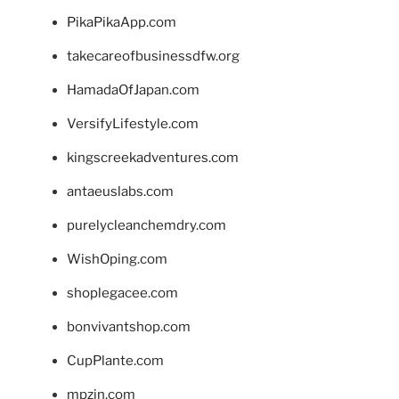
PikaPikaApp.com
takecareofbusinessdfw.org
HamadaOfJapan.com
VersifyLifestyle.com
kingscreekadventures.com
antaeuslabs.com
purelycleanchemdry.com
WishOping.com
shoplegacee.com
bonvivantshop.com
CupPlante.com
mpzin.com