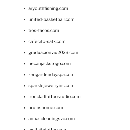
aryouthfishing.com
united-basketball.com
tios-tacos.com
cafecito-satx.com
graduacionviu2023.com
pecanjackstogo.com
zengardendayspa.com
sparklejewelryinc.com
ironcladtattoostudio.com
bruinshome.com
annascleaningsvc.com
wolfcitytattoo.com