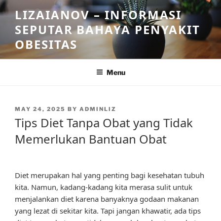
Skip
LIZAIANOV – INFORMASI
to
SEPUTAR BAHAYA PENYAKIT
content
OBESITAS
Menu
POSTED
MAY 24, 2025
BY
ADMINLIZ
ON
Tips Diet Tanpa Obat yang Tidak
Memerlukan Bantuan Obat
Diet merupakan hal yang penting bagi kesehatan tubuh
kita. Namun, kadang-kadang kita merasa sulit untuk
menjalankan diet karena banyaknya godaan makanan
yang lezat di sekitar kita. Tapi jangan khawatir, ada tips