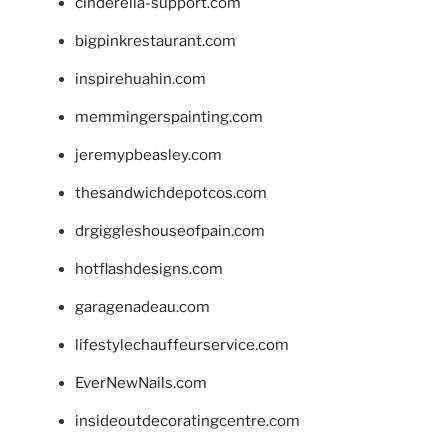
cinderella-support.com
bigpinkrestaurant.com
inspirehuahin.com
memmingerspainting.com
jeremypbeasley.com
thesandwichdepotcos.com
drgiggleshouseofpain.com
hotflashdesigns.com
garagenadeau.com
lifestylechauffeurservice.com
EverNewNails.com
insideoutdecoratingcentre.com