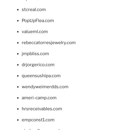
stcreal.com
PopUpFlea.com
valueml.com
rebeccatorresjewelry.com
jmpbliss.com
drjorgerico.com
queensushipa.com
wendyweimerdds.com
ameri-camp.com
hrsreceivables.com
empconst1.com