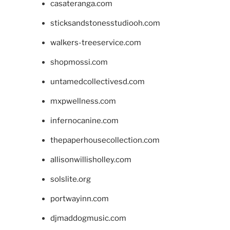
casateranga.com
sticksandstonesstudiooh.com
walkers-treeservice.com
shopmossi.com
untamedcollectivesd.com
mxpwellness.com
infernocanine.com
thepaperhousecollection.com
allisonwillisholley.com
solslite.org
portwayinn.com
djmaddogmusic.com