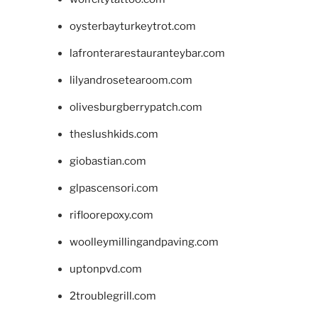
oysterbayturkeytrot.com
lafronterarestauranteybar.com
lilyandrosetearoom.com
olivesburgberrypatch.com
theslushkids.com
giobastian.com
glpascensori.com
rifloorepoxy.com
woolleymillingandpaving.com
uptonpvd.com
2troublegrill.com