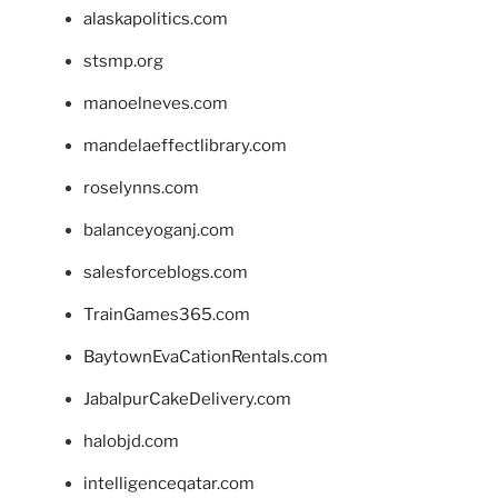
alaskapolitics.com
stsmp.org
manoelneves.com
mandelaeffectlibrary.com
roselynns.com
balanceyoganj.com
salesforceblogs.com
TrainGames365.com
BaytownEvaCationRentals.com
JabalpurCakeDelivery.com
halobjd.com
intelligenceqatar.com