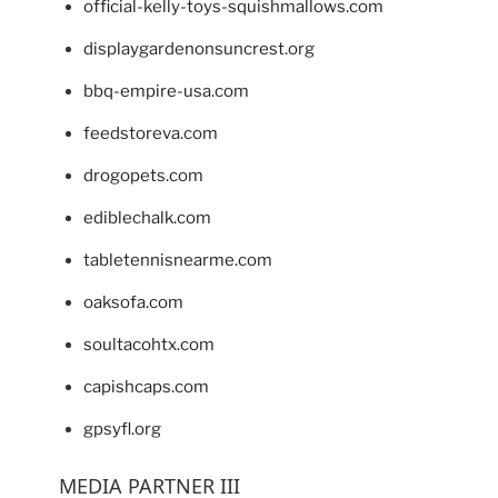
official-kelly-toys-squishmallows.com
displaygardenonsuncrest.org
bbq-empire-usa.com
feedstoreva.com
drogopets.com
ediblechalk.com
tabletennisnearme.com
oaksofa.com
soultacohtx.com
capishcaps.com
gpsyfl.org
MEDIA PARTNER III