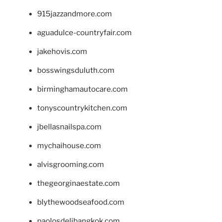
915jazzandmore.com
aguadulce-countryfair.com
jakehovis.com
bosswingsduluth.com
birminghamautocare.com
tonyscountrykitchen.com
jbellasnailspa.com
mychaihouse.com
alvisgrooming.com
thegeorginaestate.com
blythewoodseafood.com
paolosdelibangkok.com