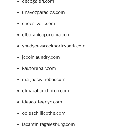
decogaleri.com
unavozparadios.com
shoes-vert.com
elbotanicopanama.com
shadyoaksrockportrvpark.com
jccoinlaundry.com
kautorepair.com
marjaeswinebar.com
elmazatlanclinton.com
ideacoffeenyc.com
odieschillicothe.com
lacantinitagalesburg.com