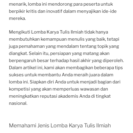
menarik, lomba ini mendorong para peserta untuk
berpikir kritis dan inovatif dalam menyajikan ide-ide
mereka.
Mengikuti Lomba Karya Tulis Ilmiah tidak hanya
membutuhkan kemampuan menulis yang baik, tetapi
juga pemahaman yang mendalam tentang topik yang
diangkat. Selain itu, persiapan yang matang akan
berpengaruh besar terhadap hasil akhir yang diperoleh.
Dalam artikel ini, kami akan membagikan beberapa tips
sukses untuk membantu Anda meraih juara dalam
lomba ini. Siapkan diri Anda untuk menjadi bagian dari
kompetisi yang akan memperluas wawasan dan
meningkatkan reputasi akademis Anda di tingkat
nasional.
Memahami Jenis Lomba Karya Tulis Ilmiah