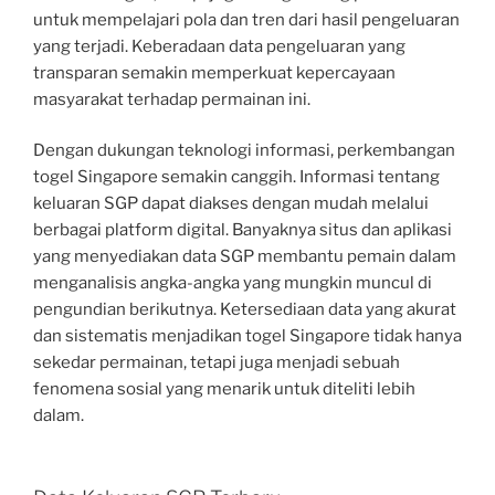
untuk mempelajari pola dan tren dari hasil pengeluaran
yang terjadi. Keberadaan data pengeluaran yang
transparan semakin memperkuat kepercayaan
masyarakat terhadap permainan ini.
Dengan dukungan teknologi informasi, perkembangan
togel Singapore semakin canggih. Informasi tentang
keluaran SGP dapat diakses dengan mudah melalui
berbagai platform digital. Banyaknya situs dan aplikasi
yang menyediakan data SGP membantu pemain dalam
menganalisis angka-angka yang mungkin muncul di
pengundian berikutnya. Ketersediaan data yang akurat
dan sistematis menjadikan togel Singapore tidak hanya
sekedar permainan, tetapi juga menjadi sebuah
fenomena sosial yang menarik untuk diteliti lebih
dalam.