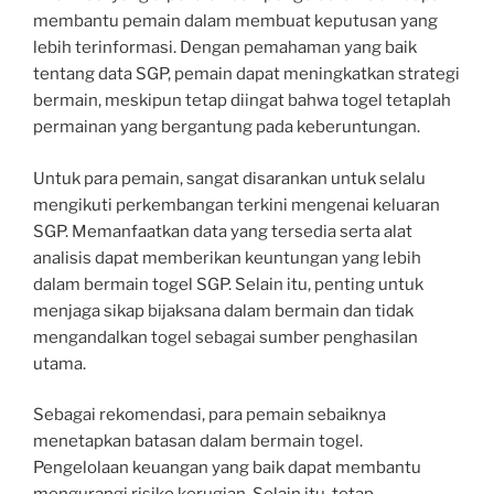
membantu pemain dalam membuat keputusan yang
lebih terinformasi. Dengan pemahaman yang baik
tentang data SGP, pemain dapat meningkatkan strategi
bermain, meskipun tetap diingat bahwa togel tetaplah
permainan yang bergantung pada keberuntungan.
Untuk para pemain, sangat disarankan untuk selalu
mengikuti perkembangan terkini mengenai keluaran
SGP. Memanfaatkan data yang tersedia serta alat
analisis dapat memberikan keuntungan yang lebih
dalam bermain togel SGP. Selain itu, penting untuk
menjaga sikap bijaksana dalam bermain dan tidak
mengandalkan togel sebagai sumber penghasilan
utama.
Sebagai rekomendasi, para pemain sebaiknya
menetapkan batasan dalam bermain togel.
Pengelolaan keuangan yang baik dapat membantu