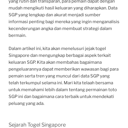
yang rutin dan transparan, para pemain dapat dengan
mudah mengikuti hasil keluaran yang diharapkan. Data
SGP yang lengkap dan akurat menjadi sumber
informasi penting bagi mereka yang ingin menganalisis
kecenderungan angka dan membuat strategi dalam
bermain.
Dalam artikel ini, kita akan menelusuri jejak togel
Singapore dan mengungkap berbagai aspek terkait
keluaran SGP. Kita akan membahas bagaimana
pengeluarannya dapat memberikan wawasan bagi para
pemain serta tren yang muncul dari data SGP yang
telah terkumpul selama ini. Mari kita telaah bersama
untuk memahami lebih dalam tentang permainan toto
SGP ini dan bagaimana cara terbaik untuk mendekati
peluang yang ada.
Sejarah Togel Singapore