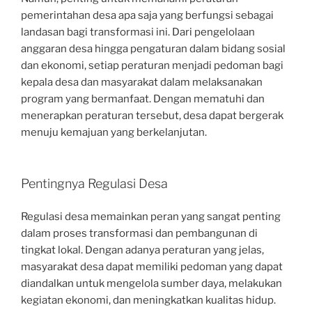
pemerintahan desa apa saja yang berfungsi sebagai
landasan bagi transformasi ini. Dari pengelolaan
anggaran desa hingga pengaturan dalam bidang sosial
dan ekonomi, setiap peraturan menjadi pedoman bagi
kepala desa dan masyarakat dalam melaksanakan
program yang bermanfaat. Dengan mematuhi dan
menerapkan peraturan tersebut, desa dapat bergerak
menuju kemajuan yang berkelanjutan.
Pentingnya Regulasi Desa
Regulasi desa memainkan peran yang sangat penting
dalam proses transformasi dan pembangunan di
tingkat lokal. Dengan adanya peraturan yang jelas,
masyarakat desa dapat memiliki pedoman yang dapat
diandalkan untuk mengelola sumber daya, melakukan
kegiatan ekonomi, dan meningkatkan kualitas hidup.