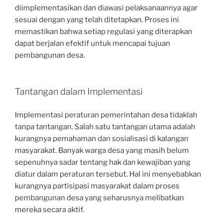
diimplementasikan dan diawasi pelaksanaannya agar
sesuai dengan yang telah ditetapkan. Proses ini
memastikan bahwa setiap regulasi yang diterapkan
dapat berjalan efektif untuk mencapai tujuan
pembangunan desa.
Tantangan dalam Implementasi
Implementasi peraturan pemerintahan desa tidaklah
tanpa tantangan. Salah satu tantangan utama adalah
kurangnya pemahaman dan sosialisasi di kalangan
masyarakat. Banyak warga desa yang masih belum
sepenuhnya sadar tentang hak dan kewajiban yang
diatur dalam peraturan tersebut. Hal ini menyebabkan
kurangnya partisipasi masyarakat dalam proses
pembangunan desa yang seharusnya melibatkan
mereka secara aktif.