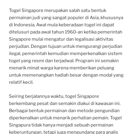
Togel Singapore merupakan salah satu bentuk
permainan judi yang sangat populer di Asia, khususnya
di Indonesia. Awal mula keberadaan togel ini dapat
ditelusuri pada awal tahun 1960-an ketika pemerintah
Singapore mulai mengatur dan legalisasi aktivitas
perjudian. Dengan tujuan untuk mengurangi perjudian
ilegal, pemerintah kemudian memperkenalkan sistem
togel yang resmi dan terjadwal. Program ini semakin
menarik minat warga karena memberikan peluang
untuk memenangkan hadiah besar dengan modal yang
relatif kecil.
Seiring berjalannya waktu, togel Singapore
berkembang pesat dan semakin diakui di kawasan ini.
Berbagai bentuk permainan dan metode pengundian
diperkenalkan untuk menarik perhatian pemain. Togel
Singapura tidak hanya menjadi sebuah permainan
keberuntungan, tetapi juga mengundang para analis