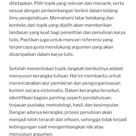
ditetapkan. Pilih topik yang relevan dan menarik, serta
sesuai dengan perkembangan terkini dalam bidang
ilmu pengetahuan. Memahami latar belakang dan
konteks dari topik yang dipilih akan memberikan
landasan yang kuat bagi penelitian dan penulisan karya
tulis. Pastikan juga untuk mencari referensi yang
terpercaya guna mendukung argumen yang akan
disampaikan dalam karya tulis.
Setelah menentukan topik, langkah berikutnya adalah
menyusun kerangka tulisan. Hal ini membantu untuk
merencanakan alur pemikiran dan pengorganisasian
konten secara sistematis. Dalam kerangka tersebut,
identifikasi bagian penting seperti pendahuluan,
tinjauan pustaka, metodologi, hasil, dan kesimpulan.
Dengan adanya kerangka, proses penulisan akan
menjadi lebih terarah dan efisien, sehingga tidak terjadi
kebingungan saat mengembangkan ide atau
menyusun argumen.