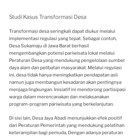
Studi Kasus Transformasi Desa
Transformasi desa seringkali dapat diukur melalui
implementasi regulasi yang tepat. Sebagai contoh,
Desa Sukamaju di Jawa Barat berhasil
mengembangkan potensi pariwisata lokal melalui
Peraturan Desa yang mendukung pengelolaan sumber
daya alam dan pelibatan masyarakat. Melalui regulasi
ini, desa tidak hanya meningkatkan pendapatan asli
namun juga membangun kesadaran akan pentingnya
menjaga lingkungan. Inisiatif ini mendorong partisipasi
warga dalam merencanakan dan melaksanakan
program-program pariwisata yang berkelanjutan.
Di sisi lain, Desa Jaya Abadi menunjukkan efek positif
dari Peraturan Pemerintah yang mendukung pelatihan
keterampilan bagi pemuda. Dengan adanya peraturan