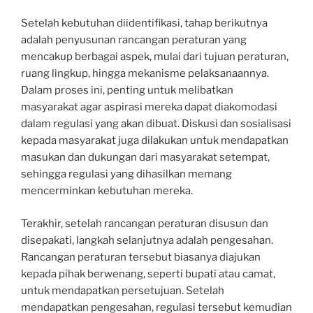
Setelah kebutuhan diidentifikasi, tahap berikutnya
adalah penyusunan rancangan peraturan yang
mencakup berbagai aspek, mulai dari tujuan peraturan,
ruang lingkup, hingga mekanisme pelaksanaannya.
Dalam proses ini, penting untuk melibatkan
masyarakat agar aspirasi mereka dapat diakomodasi
dalam regulasi yang akan dibuat. Diskusi dan sosialisasi
kepada masyarakat juga dilakukan untuk mendapatkan
masukan dan dukungan dari masyarakat setempat,
sehingga regulasi yang dihasilkan memang
mencerminkan kebutuhan mereka.
Terakhir, setelah rancangan peraturan disusun dan
disepakati, langkah selanjutnya adalah pengesahan.
Rancangan peraturan tersebut biasanya diajukan
kepada pihak berwenang, seperti bupati atau camat,
untuk mendapatkan persetujuan. Setelah
mendapatkan pengesahan, regulasi tersebut kemudian