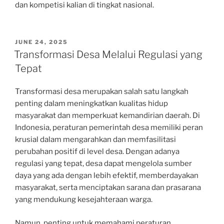
dan kompetisi kalian di tingkat nasional.
POSTED
JUNE 24, 2025
ON
Transformasi Desa Melalui Regulasi yang
Tepat
Transformasi desa merupakan salah satu langkah
penting dalam meningkatkan kualitas hidup
masyarakat dan memperkuat kemandirian daerah. Di
Indonesia, peraturan pemerintah desa memiliki peran
krusial dalam mengarahkan dan memfasilitasi
perubahan positif di level desa. Dengan adanya
regulasi yang tepat, desa dapat mengelola sumber
daya yang ada dengan lebih efektif, memberdayakan
masyarakat, serta menciptakan sarana dan prasarana
yang mendukung kesejahteraan warga.
Namun, penting untuk memahami peraturan