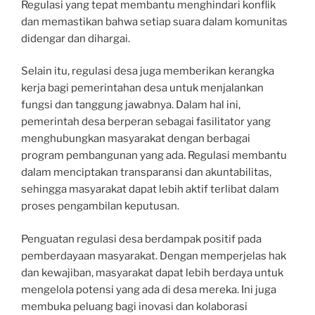
Regulasi yang tepat membantu menghindari konflik
dan memastikan bahwa setiap suara dalam komunitas
didengar dan dihargai.
Selain itu, regulasi desa juga memberikan kerangka
kerja bagi pemerintahan desa untuk menjalankan
fungsi dan tanggung jawabnya. Dalam hal ini,
pemerintah desa berperan sebagai fasilitator yang
menghubungkan masyarakat dengan berbagai
program pembangunan yang ada. Regulasi membantu
dalam menciptakan transparansi dan akuntabilitas,
sehingga masyarakat dapat lebih aktif terlibat dalam
proses pengambilan keputusan.
Penguatan regulasi desa berdampak positif pada
pemberdayaan masyarakat. Dengan memperjelas hak
dan kewajiban, masyarakat dapat lebih berdaya untuk
mengelola potensi yang ada di desa mereka. Ini juga
membuka peluang bagi inovasi dan kolaborasi