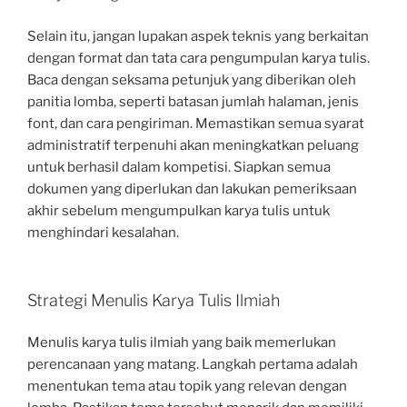
Selain itu, jangan lupakan aspek teknis yang berkaitan
dengan format dan tata cara pengumpulan karya tulis.
Baca dengan seksama petunjuk yang diberikan oleh
panitia lomba, seperti batasan jumlah halaman, jenis
font, dan cara pengiriman. Memastikan semua syarat
administratif terpenuhi akan meningkatkan peluang
untuk berhasil dalam kompetisi. Siapkan semua
dokumen yang diperlukan dan lakukan pemeriksaan
akhir sebelum mengumpulkan karya tulis untuk
menghindari kesalahan.
Strategi Menulis Karya Tulis Ilmiah
Menulis karya tulis ilmiah yang baik memerlukan
perencanaan yang matang. Langkah pertama adalah
menentukan tema atau topik yang relevan dengan