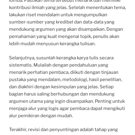
lomba. Pastikan tema tersebut menarik dan memiliki
kontribusi ilmiah yang jelas. Setelah menentukan tema,
lakukan riset mendalam untuk mengumpulkan
sumber-sumber yang kredibel dan data-data yang
mendukung argumen yang akan disampaikan. Dengan
pemahaman yang kuat mengenai topik, penulis akan
lebih mudah menyusun kerangka tulisan.
Selanjutnya, susunlah kerangka karya tulis secara
sistematis. Mulailah dengan pendahuluan yang
menarik perhatian pembaca, diikuti dengan tinjauan
pustaka yang mendalam, metodologi, hasil penelitian,
dan diakhiri dengan kesimpulan yang jelas. Setiap
bagian harus saling berhubungan dan mendukung
argumen utama yang ingin disampaikan. Penting untuk
menjaga alur yang logis agar pembaca dapat mengikuti
alur pemikiran dengan mudah.
Terakhir, revisi dan penyuntingan adalah tahap yang