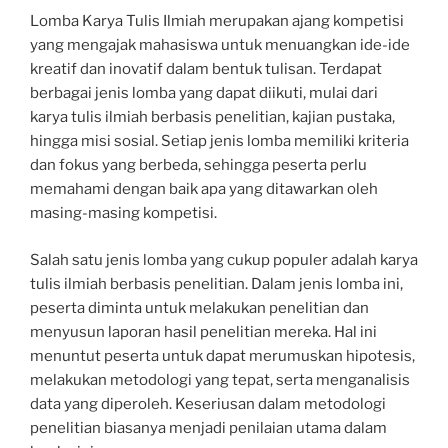
Lomba Karya Tulis Ilmiah merupakan ajang kompetisi
yang mengajak mahasiswa untuk menuangkan ide-ide
kreatif dan inovatif dalam bentuk tulisan. Terdapat
berbagai jenis lomba yang dapat diikuti, mulai dari
karya tulis ilmiah berbasis penelitian, kajian pustaka,
hingga misi sosial. Setiap jenis lomba memiliki kriteria
dan fokus yang berbeda, sehingga peserta perlu
memahami dengan baik apa yang ditawarkan oleh
masing-masing kompetisi.
Salah satu jenis lomba yang cukup populer adalah karya
tulis ilmiah berbasis penelitian. Dalam jenis lomba ini,
peserta diminta untuk melakukan penelitian dan
menyusun laporan hasil penelitian mereka. Hal ini
menuntut peserta untuk dapat merumuskan hipotesis,
melakukan metodologi yang tepat, serta menganalisis
data yang diperoleh. Keseriusan dalam metodologi
penelitian biasanya menjadi penilaian utama dalam