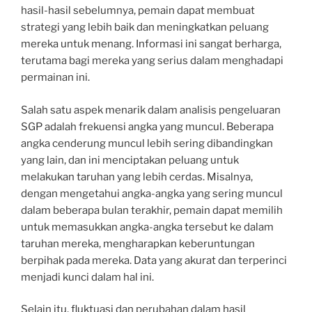
hasil-hasil sebelumnya, pemain dapat membuat
strategi yang lebih baik dan meningkatkan peluang
mereka untuk menang. Informasi ini sangat berharga,
terutama bagi mereka yang serius dalam menghadapi
permainan ini.
Salah satu aspek menarik dalam analisis pengeluaran
SGP adalah frekuensi angka yang muncul. Beberapa
angka cenderung muncul lebih sering dibandingkan
yang lain, dan ini menciptakan peluang untuk
melakukan taruhan yang lebih cerdas. Misalnya,
dengan mengetahui angka-angka yang sering muncul
dalam beberapa bulan terakhir, pemain dapat memilih
untuk memasukkan angka-angka tersebut ke dalam
taruhan mereka, mengharapkan keberuntungan
berpihak pada mereka. Data yang akurat dan terperinci
menjadi kunci dalam hal ini.
Selain itu, fluktuasi dan perubahan dalam hasil