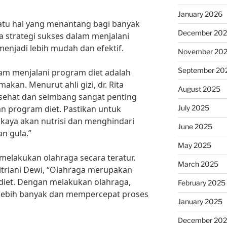
January 2026
atu hal yang menantang bagi banyak
December 20
 strategi sukses dalam menjalani
 menjadi lebih mudah dan efektif.
November 20
September 20
lam menjalani program diet adalah
kan. Menurut ahli gizi, dr. Rita
August 2025
 sehat dan seimbang sangat penting
July 2025
n program diet. Pastikan untuk
aya akan nutrisi dan menghindari
June 2025
n gula.”
May 2025
k melakukan olahraga secara teratur.
March 2025
itriani Dewi, “Olahraga merupakan
diet. Dengan melakukan olahraga,
February 2025
lebih banyak dan mempercepat proses
January 2025
December 20