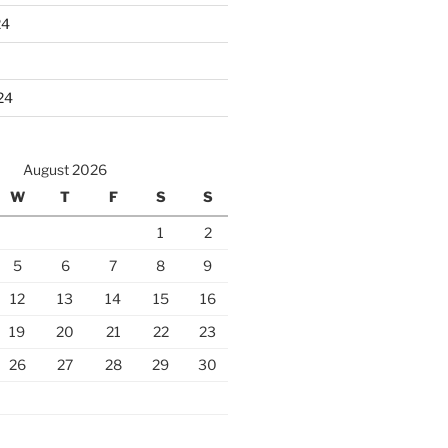
24
24
August 2026
W
T
F
S
S
1
2
5
6
7
8
9
12
13
14
15
16
19
20
21
22
23
26
27
28
29
30