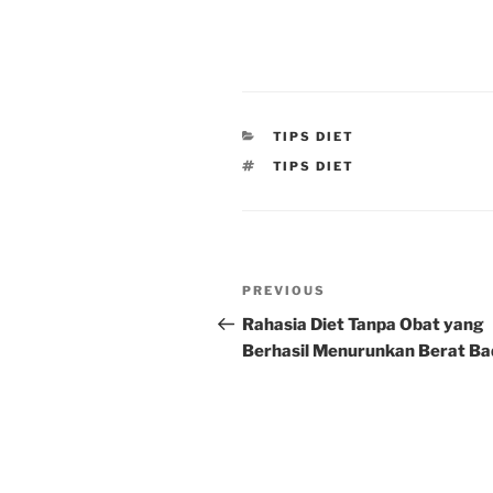
CATEGORIES
TIPS DIET
TAGS
TIPS DIET
Post
Previous
PREVIOUS
navigation
Post
Rahasia Diet Tanpa Obat yang
Berhasil Menurunkan Berat B