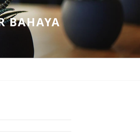
R BAHAYA