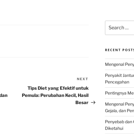
Search
for:
RECENT POST
Mengenal Penya
Penyakit Jantu
NEXT
Next
Pencegahan
Post
Tips Diet yang Efektif untuk
Pentingnya Men
adan
Pemula: Perubahan Kecil, Hasil
Besar
Mengenal Penya
Gejala, dan P
Penyebab dan G
Diketahui