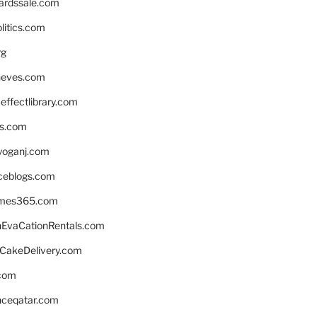
ardssale.com
litics.com
rg
neves.com
ffectlibrary.com
ns.com
yoganj.com
rceblogs.com
ames365.com
EvaCationRentals.com
rCakeDelivery.com
.com
enceqatar.com