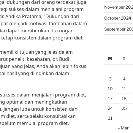
ga, dukungan dari orang terdekat juga
November 20
ategi sukses dalam menjalani program
, dr. Andika Pratama, “Dukungan dari
October 2024
pat menjadi motivasi tambahan dalam
September 20
reka dapat memberikan dukungan
 tetap konsisten dalam program diet.”
 memiliki tujuan yang jelas dalam
M
T
ut peneliti kesehatan, dr. Budi
juan yang jelas, Anda akan lebih fokus
ai hasil yang diinginkan dalam
3
4
10
11
sukses dalam menjalani program diet,
17
18
ang optimal dan meningkatkan
24
25
. Jangan lupa untuk konsisten dan
 diet, serta selalu konsultasikan
31
 sebelum memulai program diet.
« Mar