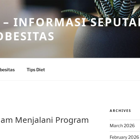
 – INFORMASI SEPUTA
OBESITAS
besitas
Tips Diet
ARCHIVES
alam Menjalani Program
March 2026
February 2026