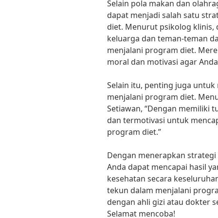
Selain pola makan dan olahra
dapat menjadi salah satu str
diet. Menurut psikolog klinis
keluarga dan teman-teman da
menjalani program diet. Me
moral dan motivasi agar Anda
Selain itu, penting juga untuk
menjalani program diet. Menur
Setiawan, “Dengan memiliki tu
dan termotivasi untuk mencap
program diet.”
Dengan menerapkan strategi 
Anda dapat mencapai hasil y
kesehatan secara keseluruhan
tekun dalam menjalani program
dengan ahli gizi atau dokter
Selamat mencoba!