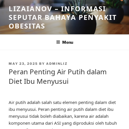
Skip
LIZAIANOV – INFORMASI
to
SEPUTAR BAHAYA PENYAKIT
content
OBESITAS
Menu
POSTED
MAY 23, 2025
BY
ADMINLIZ
ON
Peran Penting Air Putih dalam
Diet Ibu Menyusui
Air putih adalah salah satu elemen penting dalam diet
ibu menyusui. Peran penting air putih dalam diet ibu
menyusui tidak boleh diabaikan, karena air adalah
komponen utama dari ASI yang diproduksi oleh tubuh