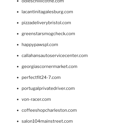
odieschillicothe.com
lacantinitagalesburg.com
pizzadeliverybristol.com
greenstarsmogcheck.com
happypawspl.com
callahansautoservicecenter.com
georgiascornermarket.com
perfectfit24-7.com
portugalprivatedriver.com
von-racer.com
coffeeshopcharleston.com
salon104mainstreet.com