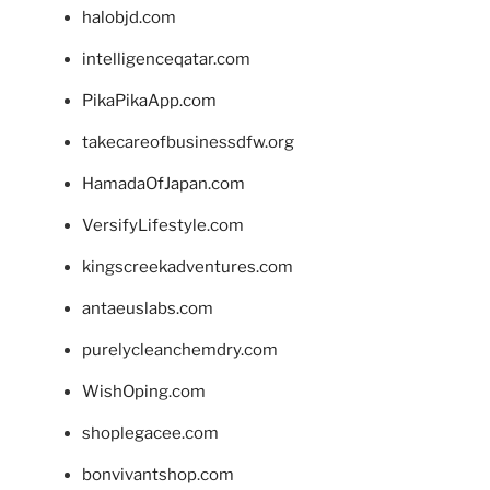
halobjd.com
intelligenceqatar.com
PikaPikaApp.com
takecareofbusinessdfw.org
HamadaOfJapan.com
VersifyLifestyle.com
kingscreekadventures.com
antaeuslabs.com
purelycleanchemdry.com
WishOping.com
shoplegacee.com
bonvivantshop.com