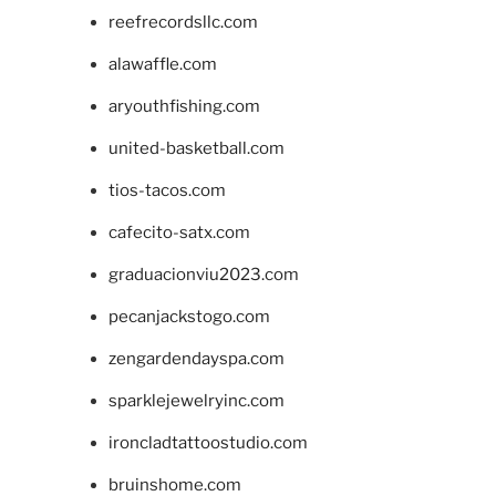
reefrecordsllc.com
alawaffle.com
aryouthfishing.com
united-basketball.com
tios-tacos.com
cafecito-satx.com
graduacionviu2023.com
pecanjackstogo.com
zengardendayspa.com
sparklejewelryinc.com
ironcladtattoostudio.com
bruinshome.com