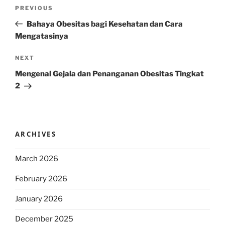
Post
Previous
PREVIOUS
navigation
Post
Bahaya Obesitas bagi Kesehatan dan Cara
Mengatasinya
Next
NEXT
Post
Mengenal Gejala dan Penanganan Obesitas Tingkat
2
ARCHIVES
March 2026
February 2026
January 2026
December 2025