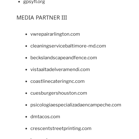
gpsyfl.org
MEDIA PARTNER III
vwrepairarlington.com
cleaningservicebaltimore-md.com
beckslandscapeandfence.com
vistaaltadelveramendi.com
coastlinecateringnc.com
cuesburgershouston.com
psicologiaespecializadaencampeche.com
dmtacos.com
crescentstreetprinting.com