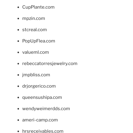
CupPlante.com
mpzin.com
stcreal.com
PopUpFlea.com
valueml.com
rebeccatorresjewelry.com
jmpbliss.com
drjorgerico.com
queensushipa.com
wendyweimerdds.com
ameri-camp.com
hrsreceivables.com