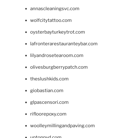
annascleaningsvc.com
wolfcitytattoo.com
oysterbayturkeytrot.com
lafronterarestauranteybar.com
lilyandrosetearoom.com
olivesburgberrypatch.com
theslushkids.com
giobastian.com
glpascensori.com
rifloorepoxy.com
woolleymillingandpaving.com
uptonpvd.com