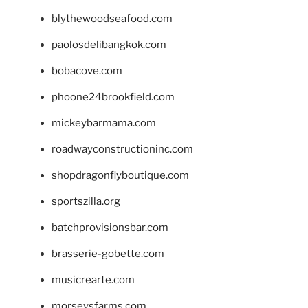
blythewoodseafood.com
paolosdelibangkok.com
bobacove.com
phoone24brookfield.com
mickeybarmama.com
roadwayconstructioninc.com
shopdragonflyboutique.com
sportszilla.org
batchprovisionsbar.com
brasserie-gobette.com
musicrearte.com
morseysfarms.com