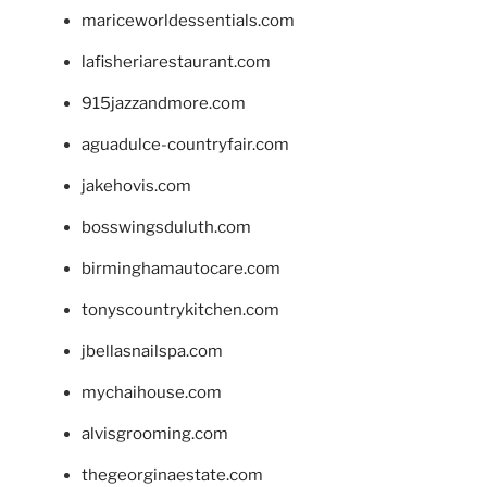
mariceworldessentials.com
lafisheriarestaurant.com
915jazzandmore.com
aguadulce-countryfair.com
jakehovis.com
bosswingsduluth.com
birminghamautocare.com
tonyscountrykitchen.com
jbellasnailspa.com
mychaihouse.com
alvisgrooming.com
thegeorginaestate.com