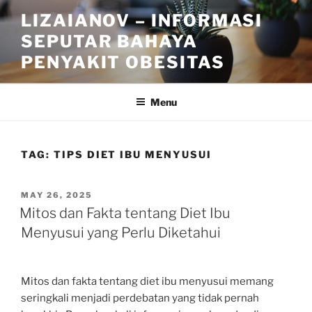
Skip
LIZAIANOV – INFORMASI
to
SEPUTAR BAHAYA
content
PENYAKIT OBESITAS
Menu
TAG:
TIPS DIET IBU MENYUSUI
POSTED
MAY 26, 2025
ON
Mitos dan Fakta tentang Diet Ibu
Menyusui yang Perlu Diketahui
Mitos dan fakta tentang diet ibu menyusui memang
seringkali menjadi perdebatan yang tidak pernah