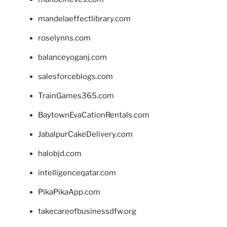
mandelaeffectlibrary.com
roselynns.com
balanceyoganj.com
salesforceblogs.com
TrainGames365.com
BaytownEvaCationRentals.com
JabalpurCakeDelivery.com
halobjd.com
intelligenceqatar.com
PikaPikaApp.com
takecareofbusinessdfw.org