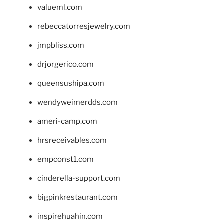
valueml.com
rebeccatorresjewelry.com
jmpbliss.com
drjorgerico.com
queensushipa.com
wendyweimerdds.com
ameri-camp.com
hrsreceivables.com
empconst1.com
cinderella-support.com
bigpinkrestaurant.com
inspirehuahin.com