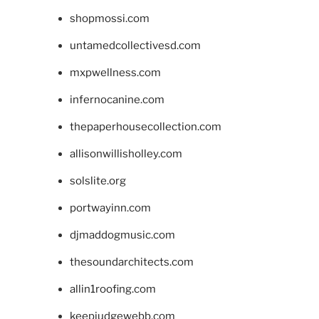
shopmossi.com
untamedcollectivesd.com
mxpwellness.com
infernocanine.com
thepaperhousecollection.com
allisonwillisholley.com
solslite.org
portwayinn.com
djmaddogmusic.com
thesoundarchitects.com
allin1roofing.com
keepjudgewebb.com