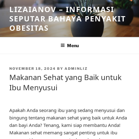
Skip
LIZAIANOV – INFORMASI
to
SEPUTAR BAHAYA PENYAKIT
content
OBESITAS
Menu
POSTED
NOVEMBER 18, 2024
BY
ADMINLIZ
ON
Makanan Sehat yang Baik untuk
Ibu Menyusui
Apakah Anda seorang ibu yang sedang menyusui dan
bingung tentang makanan sehat yang baik untuk Anda
dan bayi Anda? Tenang, kami siap membantu Anda!
Makanan sehat memang sangat penting untuk ibu