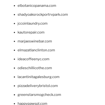
elbotanicopanama.com
shadyoaksrockportrvpark.com
jccoinlaundry.com
kautorepair.com
marjaeswinebar.com
elmazatlanclinton.com
ideacoffeenyc.com
odieschillicothe.com
lacantinitagalesburg.com
pizzadeliverybristol.com
greenstarsmogcheck.com
happypawspl.com