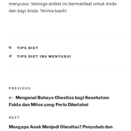
menyusui. Semoga artikel ini bermanfaat untuk Anda
dan bayi Anda. Terima kasih!
CATEGORIES
TIPS DIET
TAGS
TIPS DIET IBU MENYUSUI
Post
Previous
PREVIOUS
navigation
Post
Mengenal Bahaya Obesitas bagi Kesehatan:
Fakta dan Mitos yang Perlu Diketahui
Next
NEXT
Post
Mengapa Anak Menjadi Obesitas? Penyebab dan