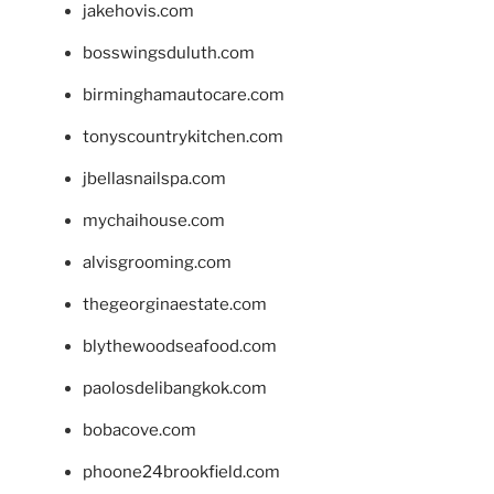
jakehovis.com
bosswingsduluth.com
birminghamautocare.com
tonyscountrykitchen.com
jbellasnailspa.com
mychaihouse.com
alvisgrooming.com
thegeorginaestate.com
blythewoodseafood.com
paolosdelibangkok.com
bobacove.com
phoone24brookfield.com