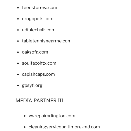
feedstoreva.com
drogopets.com
ediblechalk.com
tabletennisnearme.com
oaksofa.com
soultacohtx.com
capishcaps.com
gpsyfl.org
MEDIA PARTNER III
vwrepairarlington.com
cleaningservicebaltimore-md.com