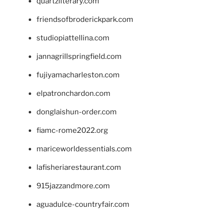
quartzliterary.com
friendsofbroderickpark.com
studiopiattellina.com
jannagrillspringfield.com
fujiyamacharleston.com
elpatronchardon.com
donglaishun-order.com
fiamc-rome2022.org
mariceworldessentials.com
lafisheriarestaurant.com
915jazzandmore.com
aguadulce-countryfair.com