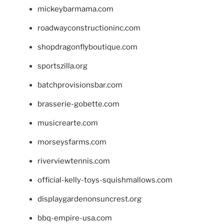
mickeybarmama.com
roadwayconstructioninc.com
shopdragonflyboutique.com
sportszilla.org
batchprovisionsbar.com
brasserie-gobette.com
musicrearte.com
morseysfarms.com
riverviewtennis.com
official-kelly-toys-squishmallows.com
displaygardenonsuncrest.org
bbq-empire-usa.com