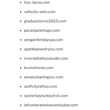
tios-tacos.com
cafecito-satx.com
graduacionviu2023.com
pecanjackstogo.com
zengardendayspa.com
sparklejewelryinc.com
ironcladtattoostudio.com
bruinshome.com
annascleaningsvc.com
wolfcitytattoo.com
oysterbayturkeytrot.com
lafronterarestauranteybar.com