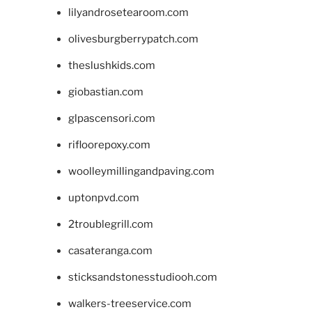
lilyandrosetearoom.com
olivesburgberrypatch.com
theslushkids.com
giobastian.com
glpascensori.com
rifloorepoxy.com
woolleymillingandpaving.com
uptonpvd.com
2troublegrill.com
casateranga.com
sticksandstonesstudiooh.com
walkers-treeservice.com