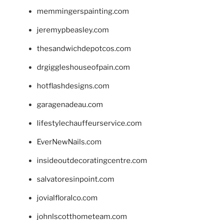
memmingerspainting.com
jeremypbeasley.com
thesandwichdepotcos.com
drgiggleshouseofpain.com
hotflashdesigns.com
garagenadeau.com
lifestylechauffeurservice.com
EverNewNails.com
insideoutdecoratingcentre.com
salvatoresinpoint.com
jovialfloralco.com
johnlscotthometeam.com