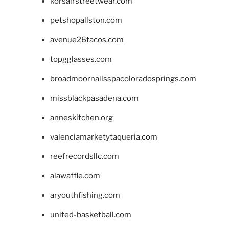
korsairstreetwear.com
petshopallston.com
avenue26tacos.com
topgglasses.com
broadmoornailsspacoloradosprings.com
missblackpasadena.com
anneskitchen.org
valenciamarketytaqueria.com
reefrecordsllc.com
alawaffle.com
aryouthfishing.com
united-basketball.com