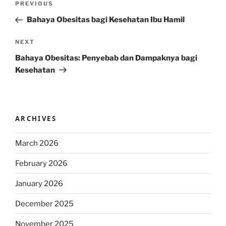
Previous
PREVIOUS
navigation
Post
Bahaya Obesitas bagi Kesehatan Ibu Hamil
Next
NEXT
Post
Bahaya Obesitas: Penyebab dan Dampaknya bagi
Kesehatan
ARCHIVES
March 2026
February 2026
January 2026
December 2025
November 2025