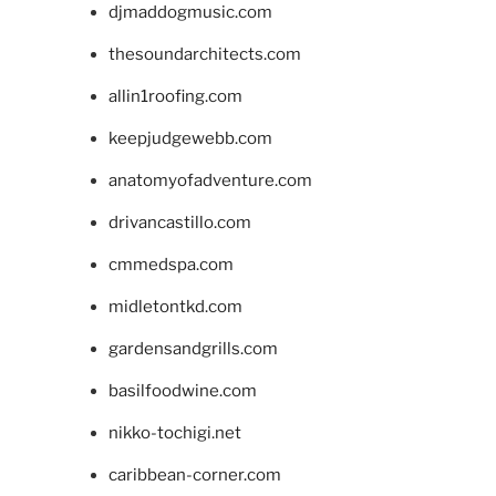
djmaddogmusic.com
thesoundarchitects.com
allin1roofing.com
keepjudgewebb.com
anatomyofadventure.com
drivancastillo.com
cmmedspa.com
midletontkd.com
gardensandgrills.com
basilfoodwine.com
nikko-tochigi.net
caribbean-corner.com