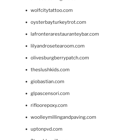
wolfcitytattoo.com
oysterbayturkeytrot.com
lafronterarestauranteybar.com
lilyandrosetearoom.com
olivesburgberrypatch.com
theslushkids.com
giobastian.com
glpascensori.com
rifloorepoxy.com
woolleymillingandpaving.com
uptonpvd.com