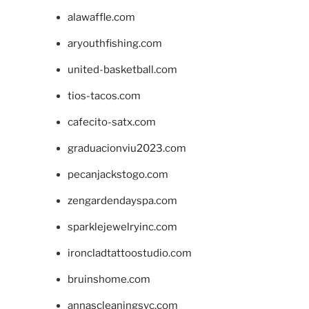
alawaffle.com
aryouthfishing.com
united-basketball.com
tios-tacos.com
cafecito-satx.com
graduacionviu2023.com
pecanjackstogo.com
zengardendayspa.com
sparklejewelryinc.com
ironcladtattoostudio.com
bruinshome.com
annascleaningsvc.com