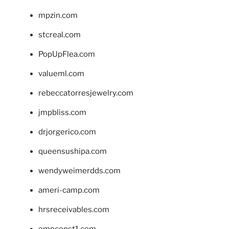
mpzin.com
stcreal.com
PopUpFlea.com
valueml.com
rebeccatorresjewelry.com
jmpbliss.com
drjorgerico.com
queensushipa.com
wendyweimerdds.com
ameri-camp.com
hrsreceivables.com
empconst1.com