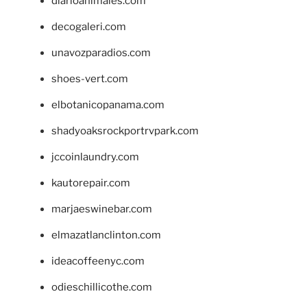
diarioanimales.com
decogaleri.com
unavozparadios.com
shoes-vert.com
elbotanicopanama.com
shadyoaksrockportrvpark.com
jccoinlaundry.com
kautorepair.com
marjaeswinebar.com
elmazatlanclinton.com
ideacoffeenyc.com
odieschillicothe.com