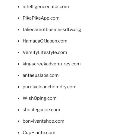
intelligenceqatar.com
PikaPikaApp.com
takecareofbusinessdfw.org
HamadaOfJapan.com
VersifyLifestyle.com
kingscreekadventures.com
antaeuslabs.com
purelycleanchemdry.com
WishOping.com
shoplegacee.com
bonvivantshop.com
CupPlante.com