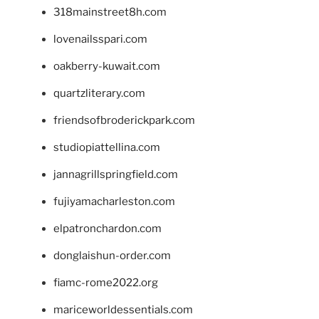
318mainstreet8h.com
lovenailsspari.com
oakberry-kuwait.com
quartzliterary.com
friendsofbroderickpark.com
studiopiattellina.com
jannagrillspringfield.com
fujiyamacharleston.com
elpatronchardon.com
donglaishun-order.com
fiamc-rome2022.org
mariceworldessentials.com