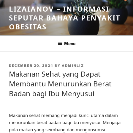
Skip
LIZAIANOV – INFORMASI
to
SEPUTAR BAHAYA PENYAKIT
content
OBESITAS
Menu
POSTED
DECEMBER 20, 2024
BY
ADMINLIZ
ON
Makanan Sehat yang Dapat
Membantu Menurunkan Berat
Badan bagi Ibu Menyusui
Makanan sehat memang menjadi kunci utama dalam
menurunkan berat badan bagi ibu menyusui. Menjaga
pola makan yang seimbang dan mengonsumsi