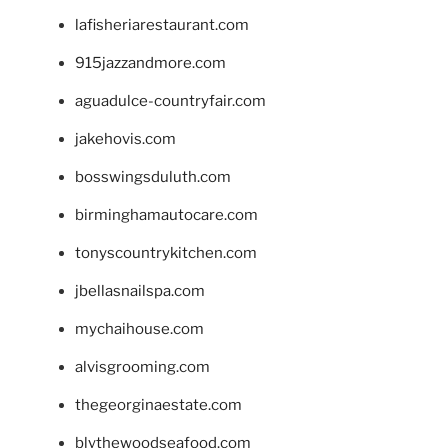
lafisheriarestaurant.com
915jazzandmore.com
aguadulce-countryfair.com
jakehovis.com
bosswingsduluth.com
birminghamautocare.com
tonyscountrykitchen.com
jbellasnailspa.com
mychaihouse.com
alvisgrooming.com
thegeorginaestate.com
blythewoodseafood.com