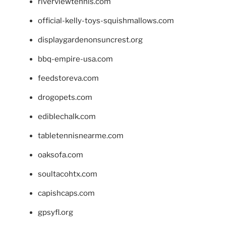
riverviewtennis.com
official-kelly-toys-squishmallows.com
displaygardenonsuncrest.org
bbq-empire-usa.com
feedstoreva.com
drogopets.com
ediblechalk.com
tabletennisnearme.com
oaksofa.com
soultacohtx.com
capishcaps.com
gpsyfl.org