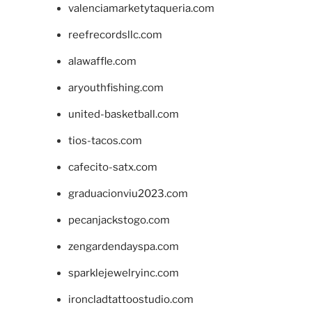
valenciamarketytaqueria.com
reefrecordsllc.com
alawaffle.com
aryouthfishing.com
united-basketball.com
tios-tacos.com
cafecito-satx.com
graduacionviu2023.com
pecanjackstogo.com
zengardendayspa.com
sparklejewelryinc.com
ironcladtattoostudio.com