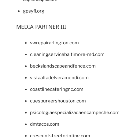
gpsyfl.org
MEDIA PARTNER III
vwrepairarlington.com
cleaningservicebaltimore-md.com
beckslandscapeandfence.com
vistaaltadelveramendi.com
coastlinecateringnc.com
cuesburgershouston.com
psicologiaespecializadaencampeche.com
dmtacos.com
crescentstreetprinting.com