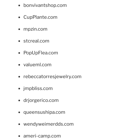
bonvivantshop.com
CupPlante.com
mpzin.com
stcreal.com
PopUpFlea.com
valueml.com
rebeccatorresjewelry.com
jmpbliss.com
drjorgerico.com
queensushipa.com
wendyweimerdds.com
ameri-camp.com