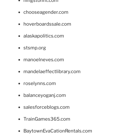
hingstonnt.com
chooseagender.com
hoverboardssale.com
alaskapolitics.com
stsmp.org
manoelneves.com
mandelaeffectlibrary.com
roselynns.com
balanceyoganj.com
salesforceblogs.com
TrainGames365.com
BaytownEvaCationRentals.com