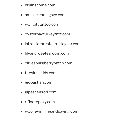
bruinshome.com
annascleaningsvc.com
wolfcitytattoo.com
oysterbayturkeytrot.com
lafronterarestauranteybar.com
lilyandrosetearoom.com
olivesburgberrypatch.com
theslushkids.com
giobastian.com
glpascensori.com
rifloorepoxy.com
woolleymillingandpaving.com