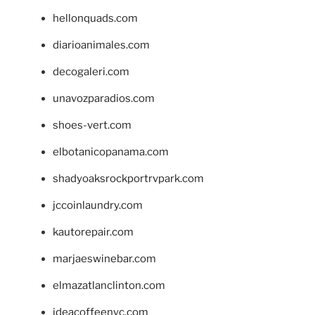
hellonquads.com
diarioanimales.com
decogaleri.com
unavozparadios.com
shoes-vert.com
elbotanicopanama.com
shadyoaksrockportrvpark.com
jccoinlaundry.com
kautorepair.com
marjaeswinebar.com
elmazatlanclinton.com
ideacoffeenyc.com