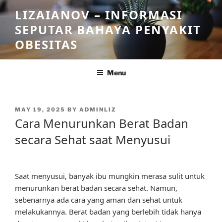
Skip
LIZAIANOV – INFORMASI
to
SEPUTAR BAHAYA PENYAKIT
content
OBESITAS
Menu
POSTED
MAY 19, 2025
BY
ADMINLIZ
ON
Cara Menurunkan Berat Badan
secara Sehat saat Menyusui
Saat menyusui, banyak ibu mungkin merasa sulit untuk
menurunkan berat badan secara sehat. Namun,
sebenarnya ada cara yang aman dan sehat untuk
melakukannya. Berat badan yang berlebih tidak hanya