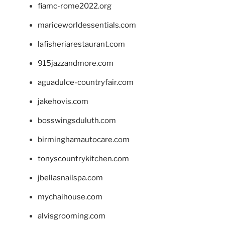
fiamc-rome2022.org
mariceworldessentials.com
lafisheriarestaurant.com
915jazzandmore.com
aguadulce-countryfair.com
jakehovis.com
bosswingsduluth.com
birminghamautocare.com
tonyscountrykitchen.com
jbellasnailspa.com
mychaihouse.com
alvisgrooming.com