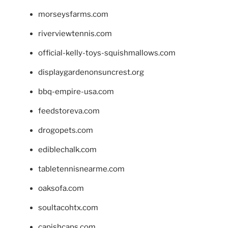
morseysfarms.com
riverviewtennis.com
official-kelly-toys-squishmallows.com
displaygardenonsuncrest.org
bbq-empire-usa.com
feedstoreva.com
drogopets.com
ediblechalk.com
tabletennisnearme.com
oaksofa.com
soultacohtx.com
capishcaps.com