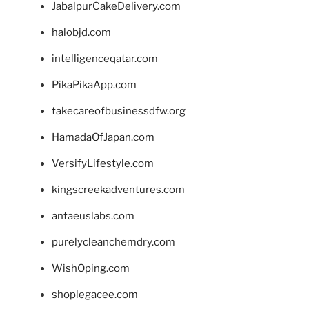
JabalpurCakeDelivery.com
halobjd.com
intelligenceqatar.com
PikaPikaApp.com
takecareofbusinessdfw.org
HamadaOfJapan.com
VersifyLifestyle.com
kingscreekadventures.com
antaeuslabs.com
purelycleanchemdry.com
WishOping.com
shoplegacee.com