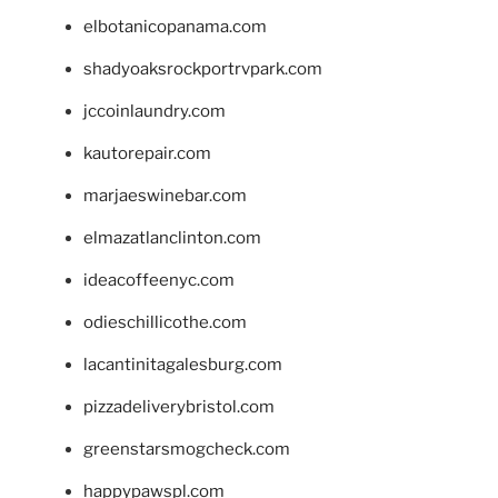
elbotanicopanama.com
shadyoaksrockportrvpark.com
jccoinlaundry.com
kautorepair.com
marjaeswinebar.com
elmazatlanclinton.com
ideacoffeenyc.com
odieschillicothe.com
lacantinitagalesburg.com
pizzadeliverybristol.com
greenstarsmogcheck.com
happypawspl.com