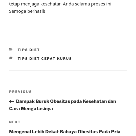
tetap menjaga kesehatan Anda selama proses ini.
Semoga berhasil!
CATEGORIES
TIPS DIET
TAGS
TIPS DIET CEPAT KURUS
Post
Previous
PREVIOUS
navigation
Post
Dampak Buruk Obesitas pada Kesehatan dan
Cara Mengatasinya
Next
NEXT
Post
Mengenal Lebih Dekat Bahaya Obesitas Pada Pria