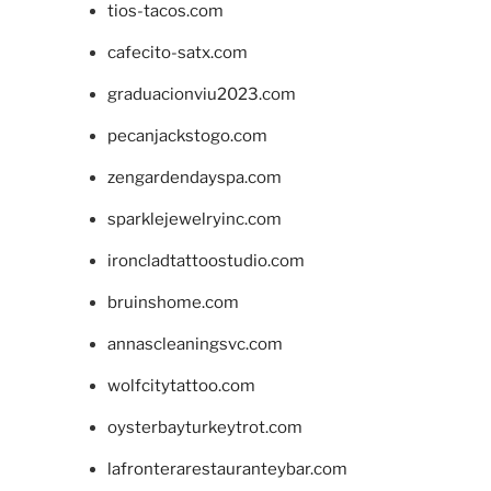
tios-tacos.com
cafecito-satx.com
graduacionviu2023.com
pecanjackstogo.com
zengardendayspa.com
sparklejewelryinc.com
ironcladtattoostudio.com
bruinshome.com
annascleaningsvc.com
wolfcitytattoo.com
oysterbayturkeytrot.com
lafronterarestauranteybar.com