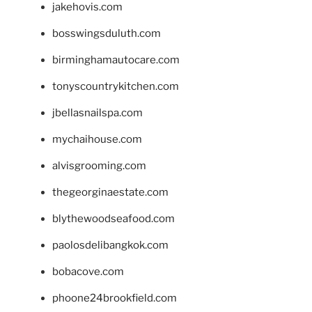
jakehovis.com
bosswingsduluth.com
birminghamautocare.com
tonyscountrykitchen.com
jbellasnailspa.com
mychaihouse.com
alvisgrooming.com
thegeorginaestate.com
blythewoodseafood.com
paolosdelibangkok.com
bobacove.com
phoone24brookfield.com