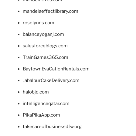
mandelaeffectlibrary.com
roselynns.com
balanceyoganj.com
salesforceblogs.com
TrainGames365.com
BaytownEvaCationRentals.com
JabalpurCakeDelivery.com
halobjd.com
intelligenceqatar.com
PikaPikaApp.com
takecareofbusinessdfw.org