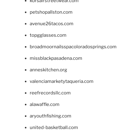
korsairstreetwear.com
petshopallston.com
avenue26tacos.com
topgglasses.com
broadmoornailsspacoloradosprings.com
missblackpasadena.com
anneskitchen.org
valenciamarketytaqueria.com
reefrecordsllc.com
alawaffle.com
aryouthfishing.com
united-basketball.com