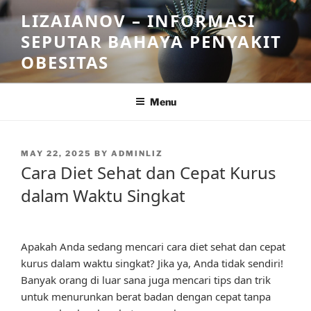
Skip
LIZAIANOV – INFORMASI
to
SEPUTAR BAHAYA PENYAKIT
content
OBESITAS
Menu
POSTED
MAY 22, 2025
BY
ADMINLIZ
ON
Cara Diet Sehat dan Cepat Kurus
dalam Waktu Singkat
Apakah Anda sedang mencari cara diet sehat dan cepat
kurus dalam waktu singkat? Jika ya, Anda tidak sendiri!
Banyak orang di luar sana juga mencari tips dan trik
untuk menurunkan berat badan dengan cepat tanpa