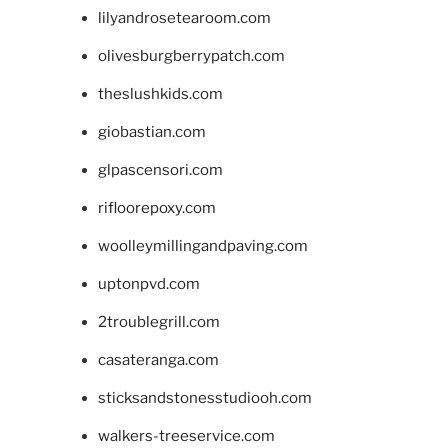
lilyandrosetearoom.com
olivesburgberrypatch.com
theslushkids.com
giobastian.com
glpascensori.com
rifloorepoxy.com
woolleymillingandpaving.com
uptonpvd.com
2troublegrill.com
casateranga.com
sticksandstonesstudiooh.com
walkers-treeservice.com