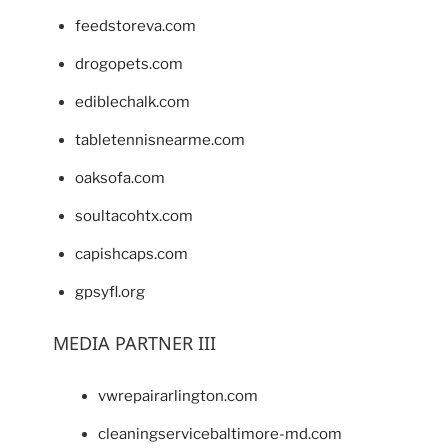
feedstoreva.com
drogopets.com
ediblechalk.com
tabletennisnearme.com
oaksofa.com
soultacohtx.com
capishcaps.com
gpsyfl.org
MEDIA PARTNER III
vwrepairarlington.com
cleaningservicebaltimore-md.com