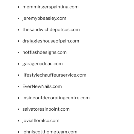
memmingerspainting.com
jeremypbeasley.com
thesandwichdepotcos.com
drgiggleshouseofpain.com
hotflashdesigns.com
garagenadeau.com
lifestylechauffeurservice.com
EverNewNails.com
insideoutdecoratingcentre.com
salvatoresinpoint.com
jovialfloralco.com
johnlscotthometeam.com