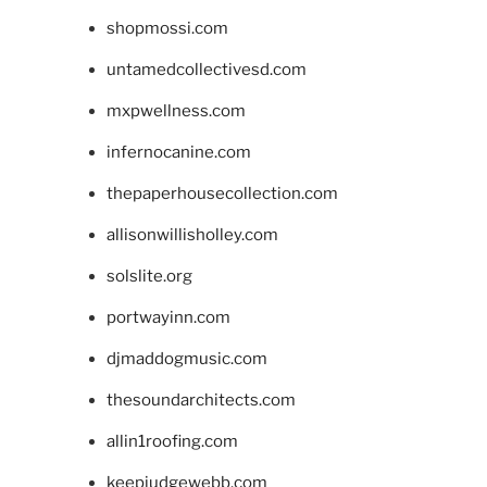
shopmossi.com
untamedcollectivesd.com
mxpwellness.com
infernocanine.com
thepaperhousecollection.com
allisonwillisholley.com
solslite.org
portwayinn.com
djmaddogmusic.com
thesoundarchitects.com
allin1roofing.com
keepjudgewebb.com