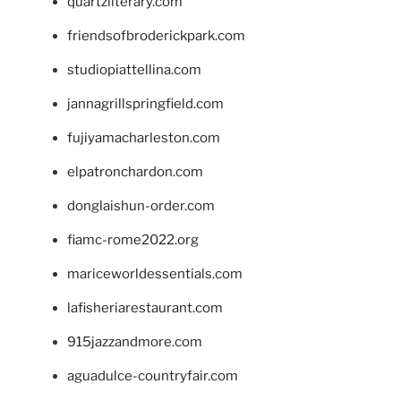
quartzliterary.com
friendsofbroderickpark.com
studiopiattellina.com
jannagrillspringfield.com
fujiyamacharleston.com
elpatronchardon.com
donglaishun-order.com
fiamc-rome2022.org
mariceworldessentials.com
lafisheriarestaurant.com
915jazzandmore.com
aguadulce-countryfair.com