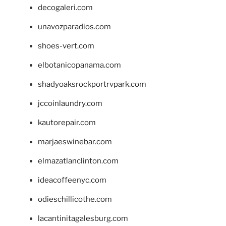
decogaleri.com
unavozparadios.com
shoes-vert.com
elbotanicopanama.com
shadyoaksrockportrvpark.com
jccoinlaundry.com
kautorepair.com
marjaeswinebar.com
elmazatlanclinton.com
ideacoffeenyc.com
odieschillicothe.com
lacantinitagalesburg.com