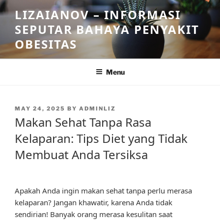
Skip
LIZAIANOV – INFORMASI
to
SEPUTAR BAHAYA PENYAKIT
content
OBESITAS
Menu
POSTED
MAY 24, 2025
BY
ADMINLIZ
ON
Makan Sehat Tanpa Rasa
Kelaparan: Tips Diet yang Tidak
Membuat Anda Tersiksa
Apakah Anda ingin makan sehat tanpa perlu merasa
kelaparan? Jangan khawatir, karena Anda tidak
sendirian! Banyak orang merasa kesulitan saat