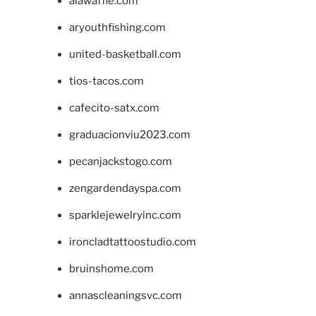
alawaffle.com
aryouthfishing.com
united-basketball.com
tios-tacos.com
cafecito-satx.com
graduacionviu2023.com
pecanjackstogo.com
zengardendayspa.com
sparklejewelryinc.com
ironcladtattoostudio.com
bruinshome.com
annascleaningsvc.com