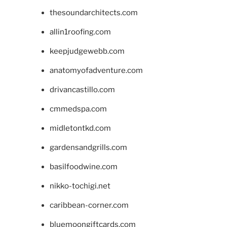
thesoundarchitects.com
allin1roofing.com
keepjudgewebb.com
anatomyofadventure.com
drivancastillo.com
cmmedspa.com
midletontkd.com
gardensandgrills.com
basilfoodwine.com
nikko-tochigi.net
caribbean-corner.com
bluemoongiftcards.com