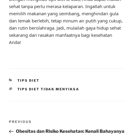
sehat tanpa perlu merasa kelaparan. Ingatlah untuk
memilih makanan yang seimbang, menghindari gula
dan lemak berlebih, tetap minum air putih yang cukup,
dan rutin berolahraga. Jadi, mulailah gaya hidup sehat
sekarang dan rasakan manfaatnya bagi kesehatan
Anda!
CATEGORIES
TIPS DIET
TAGS
TIPS DIET TIDAK MENYIKSA
Post
Previous
PREVIOUS
navigation
Post
Obesitas dan Risiko Kesehatan: Kenali Bahayanya