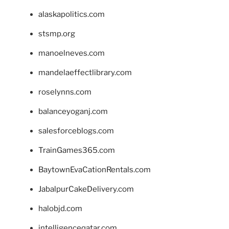
alaskapolitics.com
stsmp.org
manoelneves.com
mandelaeffectlibrary.com
roselynns.com
balanceyoganj.com
salesforceblogs.com
TrainGames365.com
BaytownEvaCationRentals.com
JabalpurCakeDelivery.com
halobjd.com
intelligenceqatar.com