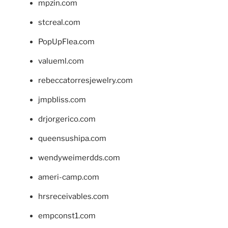
mpzin.com
stcreal.com
PopUpFlea.com
valueml.com
rebeccatorresjewelry.com
jmpbliss.com
drjorgerico.com
queensushipa.com
wendyweimerdds.com
ameri-camp.com
hrsreceivables.com
empconst1.com