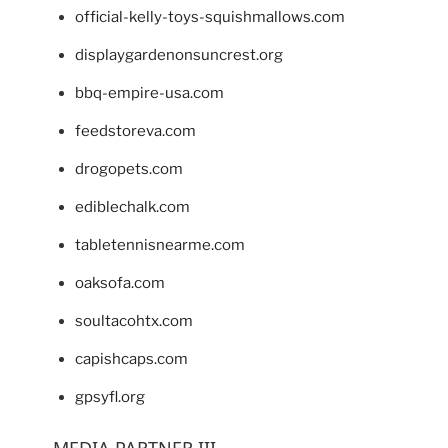
official-kelly-toys-squishmallows.com
displaygardenonsuncrest.org
bbq-empire-usa.com
feedstoreva.com
drogopets.com
ediblechalk.com
tabletennisnearme.com
oaksofa.com
soultacohtx.com
capishcaps.com
gpsyfl.org
MEDIA PARTNER III