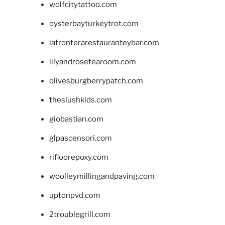
wolfcitytattoo.com
oysterbayturkeytrot.com
lafronterarestauranteybar.com
lilyandrosetearoom.com
olivesburgberrypatch.com
theslushkids.com
giobastian.com
glpascensori.com
rifloorepoxy.com
woolleymillingandpaving.com
uptonpvd.com
2troublegrill.com