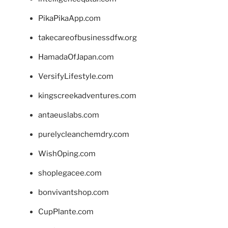
PikaPikaApp.com
takecareofbusinessdfw.org
HamadaOfJapan.com
VersifyLifestyle.com
kingscreekadventures.com
antaeuslabs.com
purelycleanchemdry.com
WishOping.com
shoplegacee.com
bonvivantshop.com
CupPlante.com