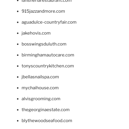
lafisheriarestaurant.com
915jazzandmore.com
aguadulce-countryfair.com
jakehovis.com
bosswingsduluth.com
birminghamautocare.com
tonyscountrykitchen.com
jbellasnailspa.com
mychaihouse.com
alvisgrooming.com
thegeorginaestate.com
blythewoodseafood.com