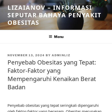
Skip
LIZAIANOV – INFORMASI
to
SEPUTAR BAHAYA PENYAKIT
content
OBESITAS
Menu
POSTED
NOVEMBER 13, 2024
BY
ADMINLIZ
ON
Penyebab Obesitas yang Tepat:
Faktor-Faktor yang
Mempengaruhi Kenaikan Berat
Badan
Penyebab obesitas yang tepat seringkali dipengaruhi
oleh faktor-faktor yang beragam. Obesitas merupakan