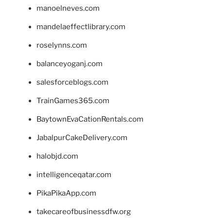
manoelneves.com
mandelaeffectlibrary.com
roselynns.com
balanceyoganj.com
salesforceblogs.com
TrainGames365.com
BaytownEvaCationRentals.com
JabalpurCakeDelivery.com
halobjd.com
intelligenceqatar.com
PikaPikaApp.com
takecareofbusinessdfw.org