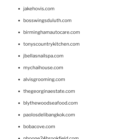
jakehovis.com
bosswingsduluth.com
birminghamautocare.com
tonyscountrykitchen.com
jbellasnailspa.com
mychaihouse.com
alvisgrooming.com
thegeorginaestate.com
blythewoodseafood.com
paolosdelibangkok.com
bobacove.com
phoone24brookfield.com