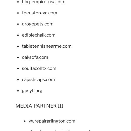
bbq-empire-usa.com
feedstoreva.com
drogopets.com
ediblechalk.com
tabletennisnearme.com
oaksofa.com
soultacohtx.com
capishcaps.com
gpsyfl.org
MEDIA PARTNER III
vwrepairarlington.com