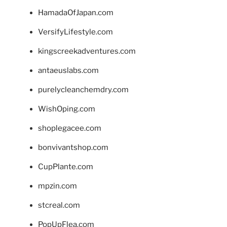
HamadaOfJapan.com
VersifyLifestyle.com
kingscreekadventures.com
antaeuslabs.com
purelycleanchemdry.com
WishOping.com
shoplegacee.com
bonvivantshop.com
CupPlante.com
mpzin.com
stcreal.com
PopUpFlea.com