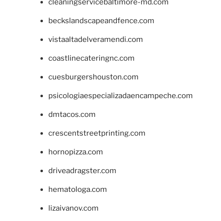
cleaningservicebaltimore-md.com
beckslandscapeandfence.com
vistaaltadelveramendi.com
coastlinecateringnc.com
cuesburgershouston.com
psicologiaespecializadaencampeche.com
dmtacos.com
crescentstreetprinting.com
hornopizza.com
driveadragster.com
hematologa.com
lizaivanov.com