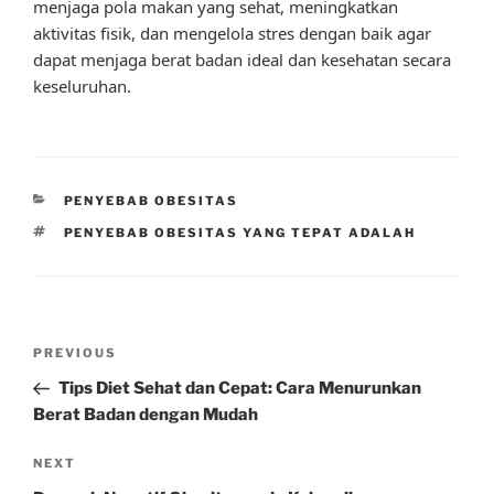
menjaga pola makan yang sehat, meningkatkan
aktivitas fisik, dan mengelola stres dengan baik agar
dapat menjaga berat badan ideal dan kesehatan secara
keseluruhan.
CATEGORIES
PENYEBAB OBESITAS
TAGS
PENYEBAB OBESITAS YANG TEPAT ADALAH
Post
Previous
PREVIOUS
navigation
Post
Tips Diet Sehat dan Cepat: Cara Menurunkan
Berat Badan dengan Mudah
Next
NEXT
Post