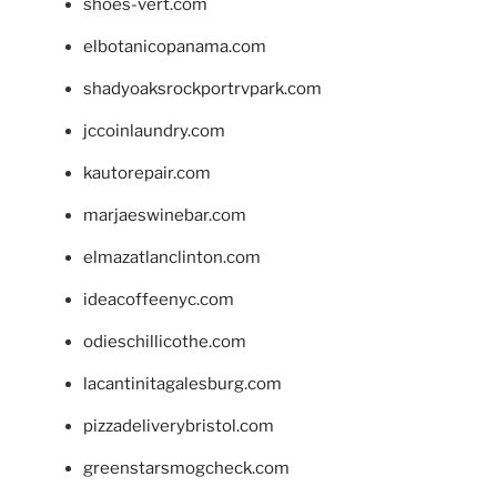
shoes-vert.com
elbotanicopanama.com
shadyoaksrockportrvpark.com
jccoinlaundry.com
kautorepair.com
marjaeswinebar.com
elmazatlanclinton.com
ideacoffeenyc.com
odieschillicothe.com
lacantinitagalesburg.com
pizzadeliverybristol.com
greenstarsmogcheck.com