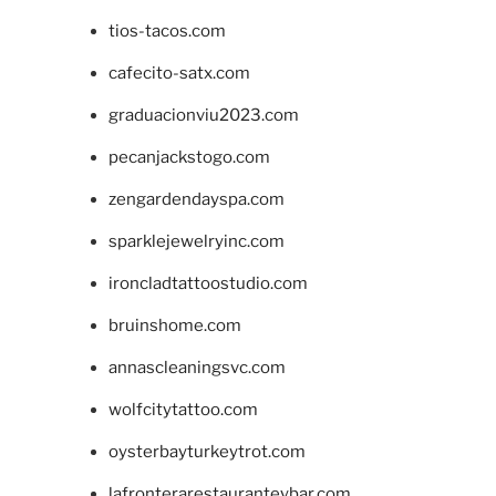
tios-tacos.com
cafecito-satx.com
graduacionviu2023.com
pecanjackstogo.com
zengardendayspa.com
sparklejewelryinc.com
ironcladtattoostudio.com
bruinshome.com
annascleaningsvc.com
wolfcitytattoo.com
oysterbayturkeytrot.com
lafronterarestauranteybar.com