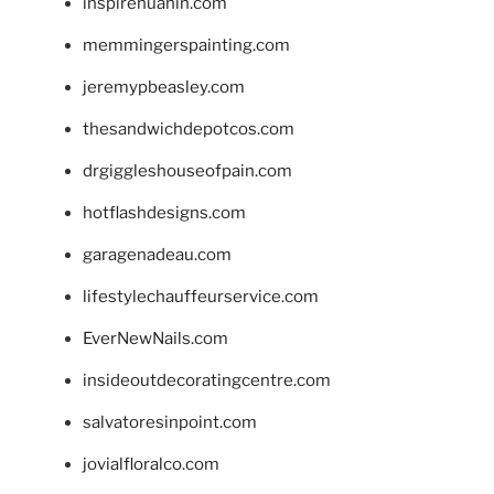
inspirehuahin.com
memmingerspainting.com
jeremypbeasley.com
thesandwichdepotcos.com
drgiggleshouseofpain.com
hotflashdesigns.com
garagenadeau.com
lifestylechauffeurservice.com
EverNewNails.com
insideoutdecoratingcentre.com
salvatoresinpoint.com
jovialfloralco.com