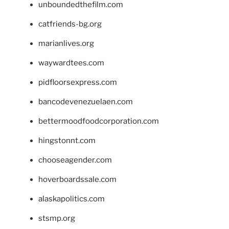
unboundedthefilm.com
catfriends-bg.org
marianlives.org
waywardtees.com
pidfloorsexpress.com
bancodevenezuelaen.com
bettermoodfoodcorporation.com
hingstonnt.com
chooseagender.com
hoverboardssale.com
alaskapolitics.com
stsmp.org