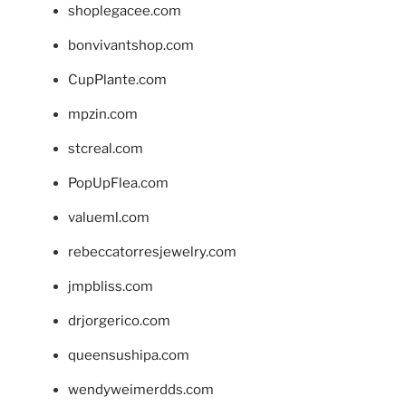
shoplegacee.com
bonvivantshop.com
CupPlante.com
mpzin.com
stcreal.com
PopUpFlea.com
valueml.com
rebeccatorresjewelry.com
jmpbliss.com
drjorgerico.com
queensushipa.com
wendyweimerdds.com