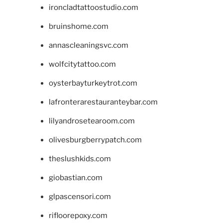
ironcladtattoostudio.com
bruinshome.com
annascleaningsvc.com
wolfcitytattoo.com
oysterbayturkeytrot.com
lafronterarestauranteybar.com
lilyandrosetearoom.com
olivesburgberrypatch.com
theslushkids.com
giobastian.com
glpascensori.com
rifloorepoxy.com