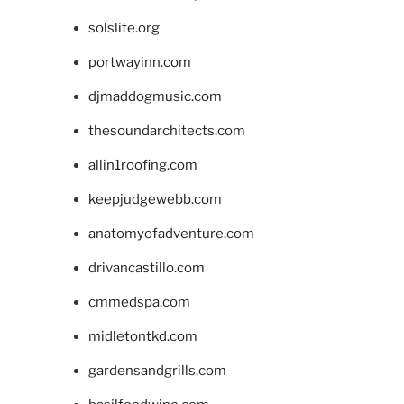
solslite.org
portwayinn.com
djmaddogmusic.com
thesoundarchitects.com
allin1roofing.com
keepjudgewebb.com
anatomyofadventure.com
drivancastillo.com
cmmedspa.com
midletontkd.com
gardensandgrills.com