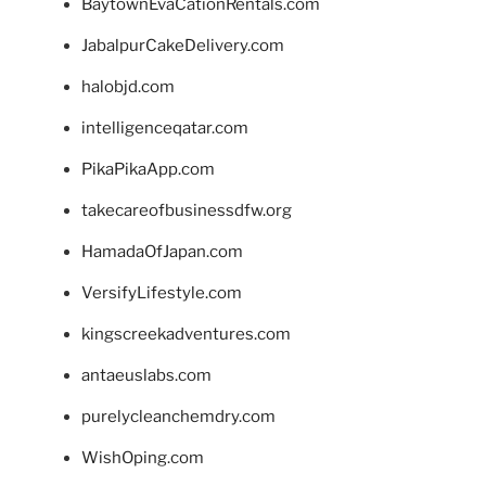
BaytownEvaCationRentals.com
JabalpurCakeDelivery.com
halobjd.com
intelligenceqatar.com
PikaPikaApp.com
takecareofbusinessdfw.org
HamadaOfJapan.com
VersifyLifestyle.com
kingscreekadventures.com
antaeuslabs.com
purelycleanchemdry.com
WishOping.com