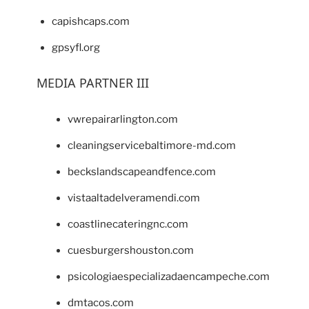
capishcaps.com
gpsyfl.org
MEDIA PARTNER III
vwrepairarlington.com
cleaningservicebaltimore-md.com
beckslandscapeandfence.com
vistaaltadelveramendi.com
coastlinecateringnc.com
cuesburgershouston.com
psicologiaespecializadaencampeche.com
dmtacos.com