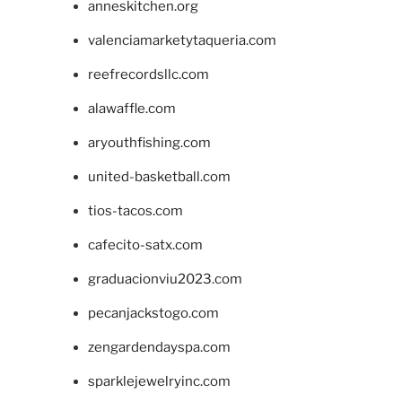
anneskitchen.org
valenciamarketytaqueria.com
reefrecordsllc.com
alawaffle.com
aryouthfishing.com
united-basketball.com
tios-tacos.com
cafecito-satx.com
graduacionviu2023.com
pecanjackstogo.com
zengardendayspa.com
sparklejewelryinc.com