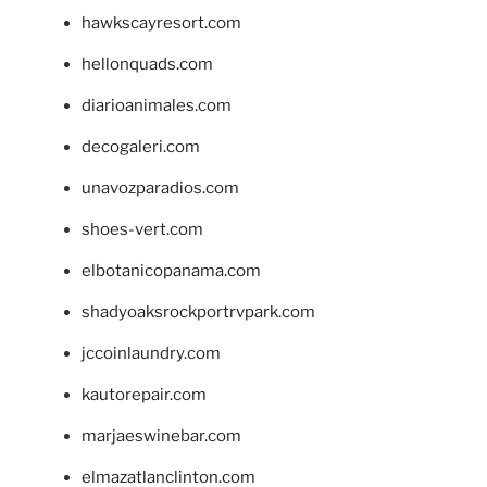
hawkscayresort.com
hellonquads.com
diarioanimales.com
decogaleri.com
unavozparadios.com
shoes-vert.com
elbotanicopanama.com
shadyoaksrockportrvpark.com
jccoinlaundry.com
kautorepair.com
marjaeswinebar.com
elmazatlanclinton.com