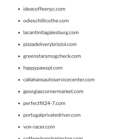
ideacoffeenyc.com
odieschillicothe.com
lacantinitagalesburg.com
pizzadeliverybristol.com
greenstarsmogcheck.com
happypawspl.com
callahansautoservicecenter.com
georgiascornermarket.com
perfectfit24-7.com
portugalprivatedriver.com
von-racer.com
coffeeshopcharleston.com