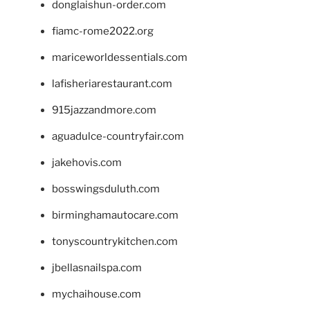
donglaishun-order.com
fiamc-rome2022.org
mariceworldessentials.com
lafisheriarestaurant.com
915jazzandmore.com
aguadulce-countryfair.com
jakehovis.com
bosswingsduluth.com
birminghamautocare.com
tonyscountrykitchen.com
jbellasnailspa.com
mychaihouse.com