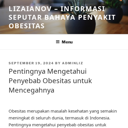
Skip
LIZAIANOV – INFORMASI
to
SEPUTAR BAHAYA PENYAKIT
content
OBESITAS
Menu
POSTED
SEPTEMBER 19, 2024
BY
ADMINLIZ
ON
Pentingnya Mengetahui
Penyebab Obesitas untuk
Mencegahnya
Obesitas merupakan masalah kesehatan yang semakin
meningkat di seluruh dunia, termasuk di Indonesia.
Pentingnya mengetahui penyebab obesitas untuk