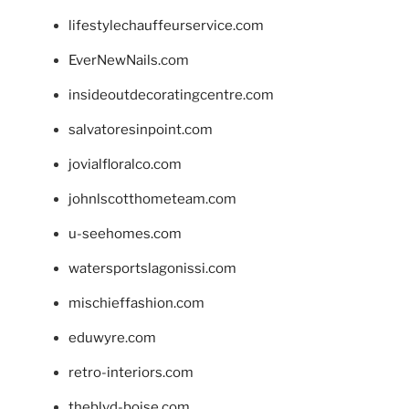
lifestylechauffeurservice.com
EverNewNails.com
insideoutdecoratingcentre.com
salvatoresinpoint.com
jovialfloralco.com
johnlscotthometeam.com
u-seehomes.com
watersportslagonissi.com
mischieffashion.com
eduwyre.com
retro-interiors.com
theblvd-boise.com