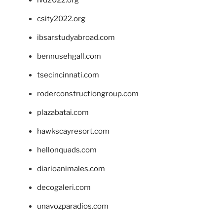
ivd2022.org
csity2022.org
ibsarstudyabroad.com
bennusehgall.com
tsecincinnati.com
roderconstructiongroup.com
plazabatai.com
hawkscayresort.com
hellonquads.com
diarioanimales.com
decogaleri.com
unavozparadios.com