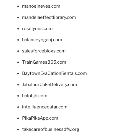
manoelneves.com
mandelaeffectlibrary.com
roselynns.com
balanceyoganj.com
salesforceblogs.com
TrainGames365.com
BaytownEvaCationRentals.com
JabalpurCakeDelivery.com
halobjd.com
intelligenceqatar.com
PikaPikaApp.com
takecareofbusinessdfw.org