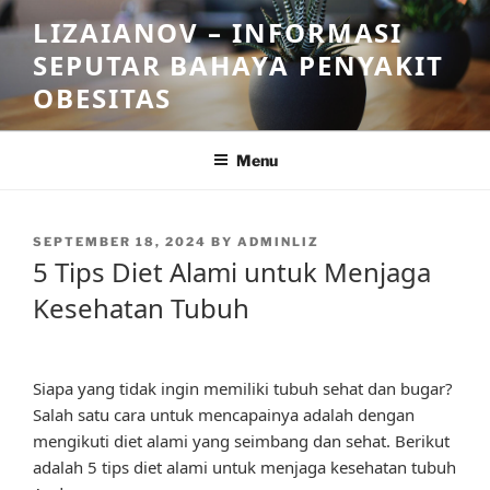
Skip
LIZAIANOV – INFORMASI
to
SEPUTAR BAHAYA PENYAKIT
content
OBESITAS
Menu
POSTED
SEPTEMBER 18, 2024
BY
ADMINLIZ
ON
5 Tips Diet Alami untuk Menjaga
Kesehatan Tubuh
Siapa yang tidak ingin memiliki tubuh sehat dan bugar?
Salah satu cara untuk mencapainya adalah dengan
mengikuti diet alami yang seimbang dan sehat. Berikut
adalah 5 tips diet alami untuk menjaga kesehatan tubuh