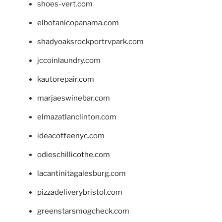
shoes-vert.com
elbotanicopanama.com
shadyoaksrockportrvpark.com
jccoinlaundry.com
kautorepair.com
marjaeswinebar.com
elmazatlanclinton.com
ideacoffeenyc.com
odieschillicothe.com
lacantinitagalesburg.com
pizzadeliverybristol.com
greenstarsmogcheck.com