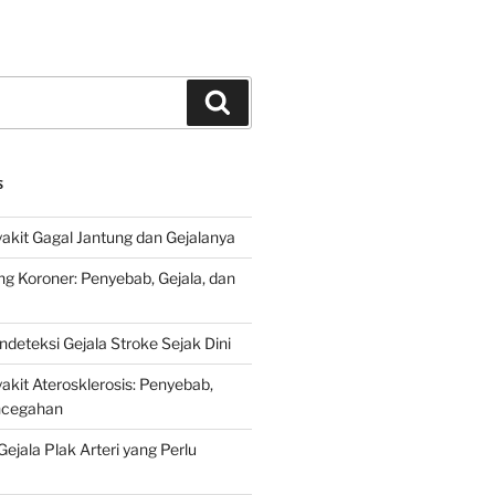
Search
S
kit Gagal Jantung dan Gejalanya
ng Koroner: Penyebab, Gejala, dan
deteksi Gejala Stroke Sejak Dini
kit Aterosklerosis: Penyebab,
encegahan
ejala Plak Arteri yang Perlu