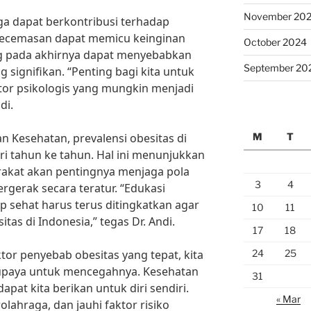
November 20
juga dapat berkontribusi terhadap
n kecemasan dapat memicu keinginan
October 2024
g pada akhirnya dapat menyebabkan
September 20
signifikan. “Penting bagi kita untuk
tor psikologis yang mungkin menjadi
di.
M
T
n Kesehatan, prevalensi obesitas di
ri tahun ke tahun. Hal ini menunjukkan
akat akan pentingnya menjaga pola
3
4
rgerak secara teratur. “Edukasi
p sehat harus terus ditingkatkan agar
10
11
as di Indonesia,” tegas Dr. Andi.
17
18
24
25
r penyebab obesitas yang tepat, kita
upaya untuk mencegahnya. Kesehatan
31
apat kita berikan untuk diri sendiri.
« Mar
olahraga, dan jauhi faktor risiko