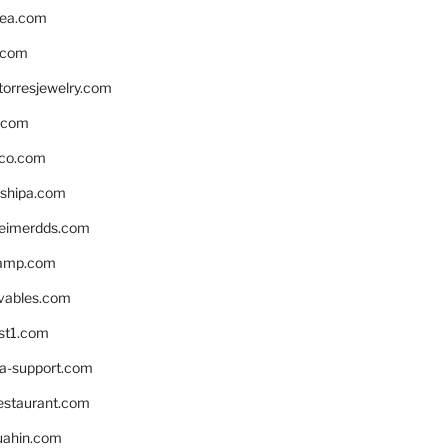
ea.com
.com
torresjewelry.com
s.com
ico.com
shipa.com
eimerdds.com
camp.com
ivables.com
st1.com
la-support.com
estaurant.com
uahin.com