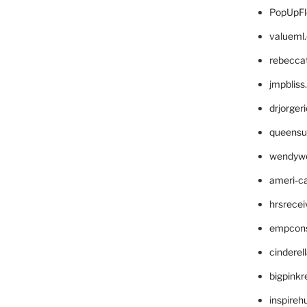
PopUpFl
valueml
rebecca
jmpblis
drjorger
queensu
wendyw
ameri-
hrsrece
empcon
cinderel
bigpinkr
inspireh