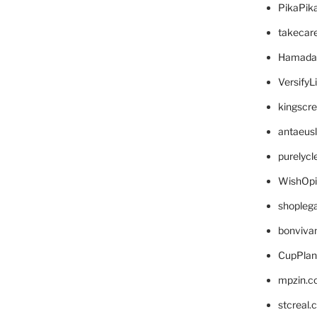
PikaPik
takecar
Hamada
VersifyL
kingscr
antaeus
purelyc
WishOp
shopleg
bonviva
CupPlan
mpzin.c
stcreal.