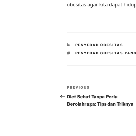
obesitas agar kita dapat hidu
CATEGORIES
PENYEBAB OBESITAS
TAGS
PENYEBAB OBESITAS YAN
Post
Previous
PREVIOUS
navigation
Post
Diet Sehat Tanpa Perlu
Berolahraga: Tips dan Triknya