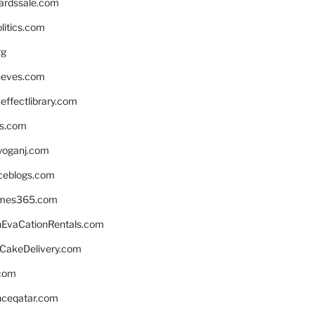
ardssale.com
litics.com
rg
neves.com
ffectlibrary.com
ns.com
yoganj.com
rceblogs.com
ames365.com
EvaCationRentals.com
rCakeDelivery.com
.com
enceqatar.com