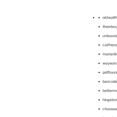
okhealt
theinte
unbound
catfrien
marianli
wayward
pidfloo
bancode
betterm
hingsto
choosea