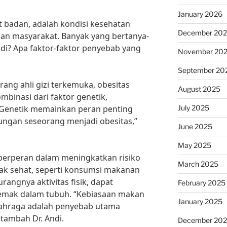
January 2026
t badan, adalah kondisi kesehatan
December 20
ian masyarakat. Banyak yang bertanya-
adi? Apa faktor-faktor penyebab yang
November 20
September 20
rang ahli gizi terkemuka, obesitas
August 2025
mbinasi dari faktor genetik,
July 2025
 “Genetik memainkan peran penting
ngan seseorang menjadi obesitas,”
June 2025
May 2025
 berperan dalam meningkatkan risiko
March 2025
dak sehat, seperti konsumsi makanan
urangnya aktivitas fisik, dapat
February 2025
mak dalam tubuh. “Kebiasaan makan
January 2025
lahraga adalah penyebab utama
 tambah Dr. Andi.
December 20