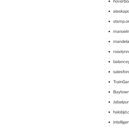
hoverbo
alaskapo
stsmp.o
manoel
mandelae
roselyn
balance
salesfo
TrainG
Baytown
Jabalpu
halobjd
intellig