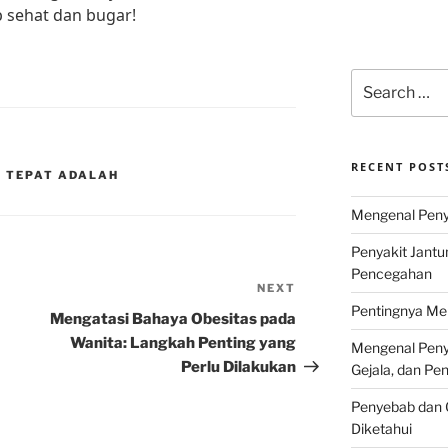
p sehat dan bugar!
Search
for:
RECENT POST
G TEPAT ADALAH
Mengenal Penya
Penyakit Jantu
Pencegahan
NEXT
Next
Pentingnya Men
Post
Mengatasi Bahaya Obesitas pada
Wanita: Langkah Penting yang
Mengenal Penya
Perlu Dilakukan
Gejala, dan P
Penyebab dan G
Diketahui