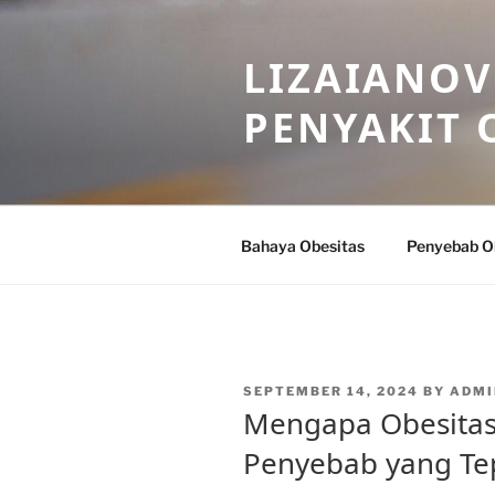
Skip
to
LIZAIANOV
content
PENYAKIT 
Bahaya Obesitas
Penyebab O
POSTED
SEPTEMBER 14, 2024
BY
ADMI
ON
Mengapa Obesitas 
Penyebab yang Te