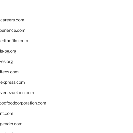
hcareers.com
xperience.com
edthefilm.com
ds-bg.org
ves.org
tees.com
rsexpress.com
venezuelaen.com
oodfoodcorporation.com
nnt.com
gender.com