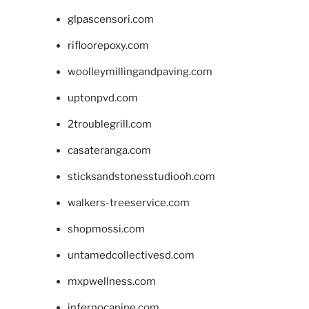
glpascensori.com
rifloorepoxy.com
woolleymillingandpaving.com
uptonpvd.com
2troublegrill.com
casateranga.com
sticksandstonesstudiooh.com
walkers-treeservice.com
shopmossi.com
untamedcollectivesd.com
mxpwellness.com
infernocanine.com