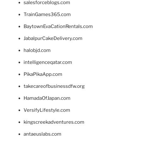
salesforceblogs.com
TrainGames365.com
BaytownEvaCationRentals.com
JabalpurCakeDelivery.com
halobjd.com
intelligenceqatar.com
PikaPikaApp.com
takecareofbusinessdfw.org
HamadaOfJapan.com
VersifyLifestyle.com
kingscreekadventures.com
antaeuslabs.com