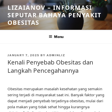
Skip
LIZAIANOV – INFORMASI
to
SEPUTAR BAHAYA PENYAKIT
content
OBESITAS
Menu
POSTED
JANUARY 7, 2025
BY
ADMINLIZ
ON
Kenali Penyebab Obesitas dan
Langkah Pencegahannya
Obesitas merupakan masalah kesehatan yang semakin
sering terjadi di masyarakat saat ini. Banyak faktor yang
dapat menjadi penyebab terjadinya obesitas, mulai dari
pola makan yang tidak sehat hingga kurangnya