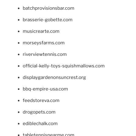
batchprovisionsbar.com
brasserie-gobette.com
musicrearte.com
morseysfarms.com
riverviewtennis.com
official-kelly-toys-squishmallows.com
displaygardenonsuncrest.org
bbq-empire-usa.com
feedstoreva.com
drogopets.com
ediblechalk.com
tabletennisnearme.com