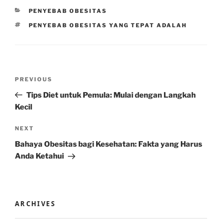
CATEGORIES
PENYEBAB OBESITAS
TAGS
PENYEBAB OBESITAS YANG TEPAT ADALAH
Post
Previous
PREVIOUS
navigation
Post
Tips Diet untuk Pemula: Mulai dengan Langkah
Kecil
Next
NEXT
Post
Bahaya Obesitas bagi Kesehatan: Fakta yang Harus
Anda Ketahui
ARCHIVES