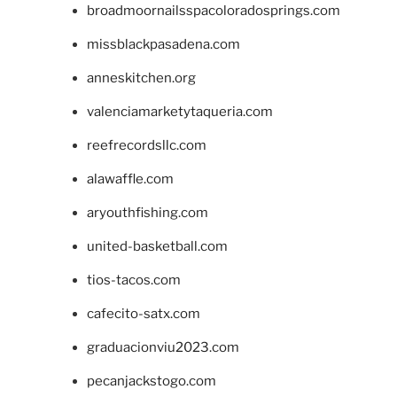
broadmoornailsspacoloradosprings.com
missblackpasadena.com
anneskitchen.org
valenciamarketytaqueria.com
reefrecordsllc.com
alawaffle.com
aryouthfishing.com
united-basketball.com
tios-tacos.com
cafecito-satx.com
graduacionviu2023.com
pecanjackstogo.com