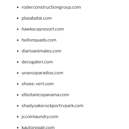
roderconstructiongroup.com
plazabatai.com
hawkscayresort.com
hellonquads.com
diarioanimales.com
decogaleri.com
unavozparadios.com
shoes-vert.com
elbotanicopanama.com
shadyoaksrockportrvpark.com
jccoinlaundry.com
kautorepair.com