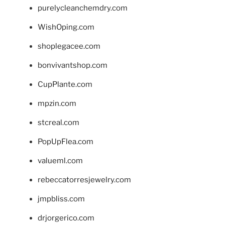
purelycleanchemdry.com
WishOping.com
shoplegacee.com
bonvivantshop.com
CupPlante.com
mpzin.com
stcreal.com
PopUpFlea.com
valueml.com
rebeccatorresjewelry.com
jmpbliss.com
drjorgerico.com