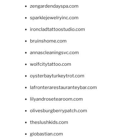
zengardendayspa.com
sparklejewelryinc.com
ironcladtattoostudio.com
bruinshome.com
annascleaningsvc.com
wolfcitytattoo.com
oysterbayturkeytrot.com
lafronterarestauranteybar.com
lilyandrosetearoom.com
olivesburgberrypatch.com
theslushkids.com
giobastian.com