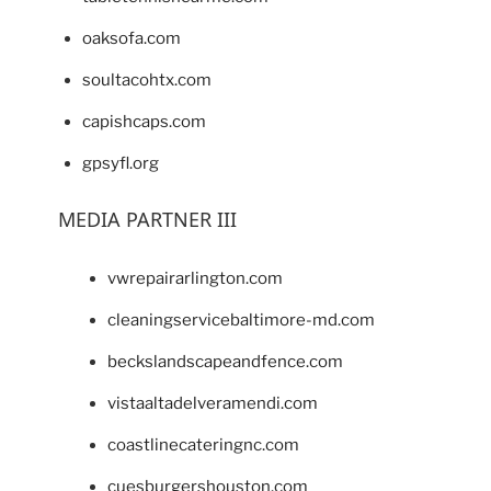
oaksofa.com
soultacohtx.com
capishcaps.com
gpsyfl.org
MEDIA PARTNER III
vwrepairarlington.com
cleaningservicebaltimore-md.com
beckslandscapeandfence.com
vistaaltadelveramendi.com
coastlinecateringnc.com
cuesburgershouston.com