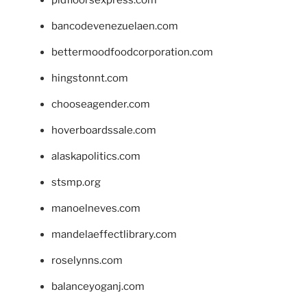
pidfloorsexpress.com
bancodevenezuelaen.com
bettermoodfoodcorporation.com
hingstonnt.com
chooseagender.com
hoverboardssale.com
alaskapolitics.com
stsmp.org
manoelneves.com
mandelaeffectlibrary.com
roselynns.com
balanceyoganj.com