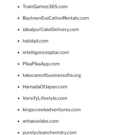
TrainGames365.com
BaytownEvaCationRentals.com
JabalpurCakeDelivery.com
halobjd.com
intelligenceqatar.com
PikaPikaApp.com
takecareofbusinessdfw.org
HamadaOfJapan.com
VersifyLifestyle.com
kingscreekadventures.com
antaeuslabs.com
purelycleanchemdry.com