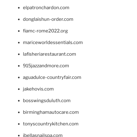
elpatronchardon.com
donglaishun-order.com
fiamc-rome2022.org
mariceworldessentials.com
lafisheriarestaurant.com
915jazzandmore.com
aguadulce-countryfair.com
jakehovis.com
bosswingsduluth.com
birminghamautocare.com
tonyscountrykitchen.com
jbellasnailspa.com