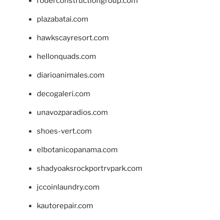
roderconstructiongroup.com
plazabatai.com
hawkscayresort.com
hellonquads.com
diarioanimales.com
decogaleri.com
unavozparadios.com
shoes-vert.com
elbotanicopanama.com
shadyoaksrockportrvpark.com
jccoinlaundry.com
kautorepair.com