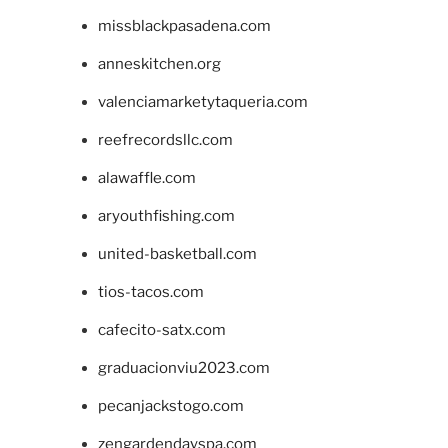
missblackpasadena.com
anneskitchen.org
valenciamarketytaqueria.com
reefrecordsllc.com
alawaffle.com
aryouthfishing.com
united-basketball.com
tios-tacos.com
cafecito-satx.com
graduacionviu2023.com
pecanjackstogo.com
zengardendayspa.com