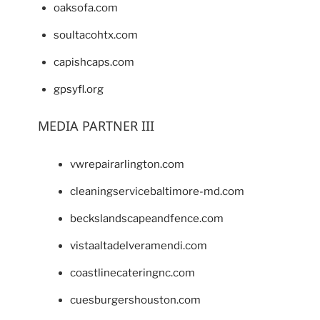
oaksofa.com
soultacohtx.com
capishcaps.com
gpsyfl.org
MEDIA PARTNER III
vwrepairarlington.com
cleaningservicebaltimore-md.com
beckslandscapeandfence.com
vistaaltadelveramendi.com
coastlinecateringnc.com
cuesburgershouston.com