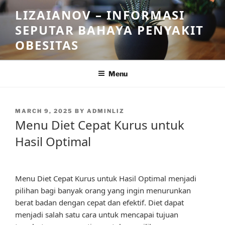
Skip
LIZAIANOV – INFORMASI
to
SEPUTAR BAHAYA PENYAKIT
content
OBESITAS
Menu
POSTED
MARCH 9, 2025
BY
ADMINLIZ
ON
Menu Diet Cepat Kurus untuk
Hasil Optimal
Menu Diet Cepat Kurus untuk Hasil Optimal menjadi
pilihan bagi banyak orang yang ingin menurunkan
berat badan dengan cepat dan efektif. Diet dapat
menjadi salah satu cara untuk mencapai tujuan