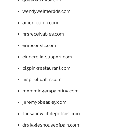
queensushipa.com
wendyweimerdds.com
ameri-camp.com
hrsreceivables.com
empconst1.com
cinderella-support.com
bigpinkrestaurant.com
inspirehuahin.com
memmingerspainting.com
jeremypbeasley.com
thesandwichdepotcos.com
drgiggleshouseofpain.com