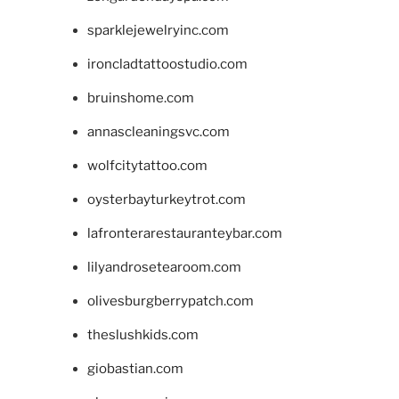
sparklejewelryinc.com
ironcladtattoostudio.com
bruinshome.com
annascleaningsvc.com
wolfcitytattoo.com
oysterbayturkeytrot.com
lafronterarestauranteybar.com
lilyandrosetearoom.com
olivesburgberrypatch.com
theslushkids.com
giobastian.com