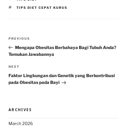
TAGS
TIPS DIET CEPAT KURUS
Post
Previous
PREVIOUS
navigation
Post
Mengapa Obesitas Berbahaya Bagi Tubuh Anda?
Temukan Jawabannya
Next
NEXT
Post
Faktor Lingkungan dan Genetik yang Berkontribusi
pada Obesitas pada Bayi
ARCHIVES
March 2026