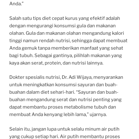
Anda.”
Salah satu tips diet cepat kurus yang efektif adalah
dengan mengurangi konsumsi gula dan makanan
olahan. Gula dan makanan olahan mengandung kalori
tinggi namun rendah nutrisi, sehingga dapat membuat
Anda gemuk tanpa memberikan manfaat yang sehat
bagi tubuh. Sebagai gantinya, pilihlah makanan yang
kaya akan serat, protein, dan nutrisi lainnya.
Dokter spesialis nutrisi, Dr. Adi Wijaya, menyarankan
untuk meningkatkan konsumsi sayuran dan buah-
buahan dalam diet sehari-hari. “Sayuran dan buah-
buahan mengandung serat dan nutrisi penting yang
dapat membantu proses metabolisme tubuh dan
membuat Anda kenyang lebih lama,” ujarnya.
Selain itu, jangan lupa untuk selalu minum air putih
yang cukup setiap hari. Air putih membantu proses