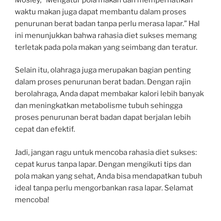
waktu makan juga dapat membantu dalam proses
penurunan berat badan tanpa perlu merasa lapar.” Hal
ini menunjukkan bahwa rahasia diet sukses memang
terletak pada pola makan yang seimbang dan teratur.
Selain itu, olahraga juga merupakan bagian penting
dalam proses penurunan berat badan. Dengan rajin
berolahraga, Anda dapat membakar kalori lebih banyak
dan meningkatkan metabolisme tubuh sehingga
proses penurunan berat badan dapat berjalan lebih
cepat dan efektif.
Jadi, jangan ragu untuk mencoba rahasia diet sukses:
cepat kurus tanpa lapar. Dengan mengikuti tips dan
pola makan yang sehat, Anda bisa mendapatkan tubuh
ideal tanpa perlu mengorbankan rasa lapar. Selamat
mencoba!