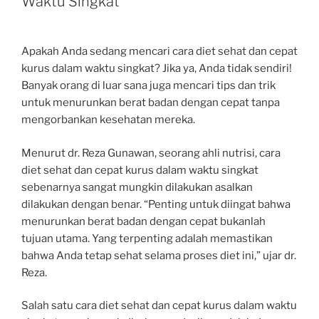
Waktu Singkat
Apakah Anda sedang mencari cara diet sehat dan cepat
kurus dalam waktu singkat? Jika ya, Anda tidak sendiri!
Banyak orang di luar sana juga mencari tips dan trik
untuk menurunkan berat badan dengan cepat tanpa
mengorbankan kesehatan mereka.
Menurut dr. Reza Gunawan, seorang ahli nutrisi, cara
diet sehat dan cepat kurus dalam waktu singkat
sebenarnya sangat mungkin dilakukan asalkan
dilakukan dengan benar. “Penting untuk diingat bahwa
menurunkan berat badan dengan cepat bukanlah
tujuan utama. Yang terpenting adalah memastikan
bahwa Anda tetap sehat selama proses diet ini,” ujar dr.
Reza.
Salah satu cara diet sehat dan cepat kurus dalam waktu