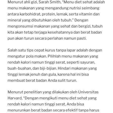
Menurut ahli gizi, Sarah Smith, “Menu diet sehat adalah
menu makanan yang mengandung nutrisi seimbang
antara karbohidrat, protein, lemak, serta vitamin dan
mineral yang dibutuhkan oleh tubuh.” Dengan
mengonsumsi makanan yang sehat dan bergizi, tubuh
kita akan tetap terjaga kesehatannya dan berat badan
pun akan turun secara perlahan namun pasti.
Salah satu tips cepat kurus tanpa lapar adalah dengan
mengatur pola makan. Pilihlah menu makanan yang
rendah kalori namun tinggi serat, seperti sayuran,
buah-buahan, dan biji-bijian. Hindari makanan yang
tinggi lemak jenuh dan gula, karena hal ini bisa
membuat berat badan Anda sulit turun.
Menurut penelitian yang dilakukan oleh Universitas
Harvard, “Dengan mengikuti menu diet sehat yang
rendah kalori namun tinggi serat, Anda bisa
menurunkan berat badan secara efektif tanpa harus