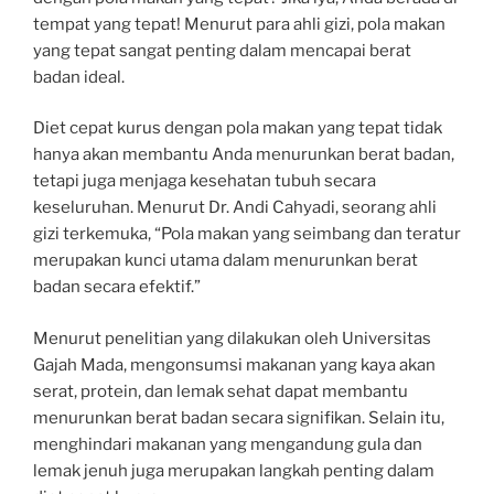
tempat yang tepat! Menurut para ahli gizi, pola makan
yang tepat sangat penting dalam mencapai berat
badan ideal.
Diet cepat kurus dengan pola makan yang tepat tidak
hanya akan membantu Anda menurunkan berat badan,
tetapi juga menjaga kesehatan tubuh secara
keseluruhan. Menurut Dr. Andi Cahyadi, seorang ahli
gizi terkemuka, “Pola makan yang seimbang dan teratur
merupakan kunci utama dalam menurunkan berat
badan secara efektif.”
Menurut penelitian yang dilakukan oleh Universitas
Gajah Mada, mengonsumsi makanan yang kaya akan
serat, protein, dan lemak sehat dapat membantu
menurunkan berat badan secara signifikan. Selain itu,
menghindari makanan yang mengandung gula dan
lemak jenuh juga merupakan langkah penting dalam