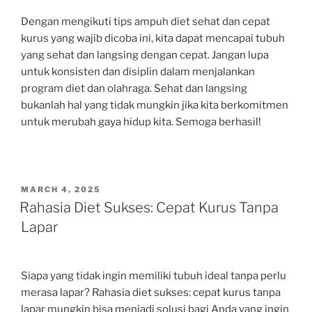
Dengan mengikuti tips ampuh diet sehat dan cepat
kurus yang wajib dicoba ini, kita dapat mencapai tubuh
yang sehat dan langsing dengan cepat. Jangan lupa
untuk konsisten dan disiplin dalam menjalankan
program diet dan olahraga. Sehat dan langsing
bukanlah hal yang tidak mungkin jika kita berkomitmen
untuk merubah gaya hidup kita. Semoga berhasil!
POSTED
MARCH 4, 2025
ON
Rahasia Diet Sukses: Cepat Kurus Tanpa
Lapar
Siapa yang tidak ingin memiliki tubuh ideal tanpa perlu
merasa lapar? Rahasia diet sukses: cepat kurus tanpa
lapar mungkin bisa menjadi solusi bagi Anda yang ingin