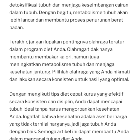
detoksifikasi tubuh dan menjaga keseimbangan cairan
dalam tubuh. Dengan begitu, metabolisme tubuh akan
lebih lancar dan membantu proses penurunan berat
badan.
Terakhir, jangan lupakan pentingnya olahraga teratur
dalam program diet Anda. Olahraga tidak hanya
membantu membakar kalori, namun juga
meningkatkan metabolisme tubuh dan menjaga
kesehatan jantung. Pilihlah olahraga yang Anda nikmati
dan lakukan secara konsisten untuk hasil yang optimal.
Dengan mengikuti tips diet cepat kurus yang efektif
secara konsisten dan disiplin, Anda dapat mencapai
tubuh ideal tanpa harus mengorbankan kesehatan
Anda. Ingatlah bahwa kesehatan adalah aset berharga
yang tidak ternilai harganya, jadi jaga tubuh Anda
dengan baik. Semoga artikel ini dapat membantu Anda
dalam mencapai tujuan diet Anda.