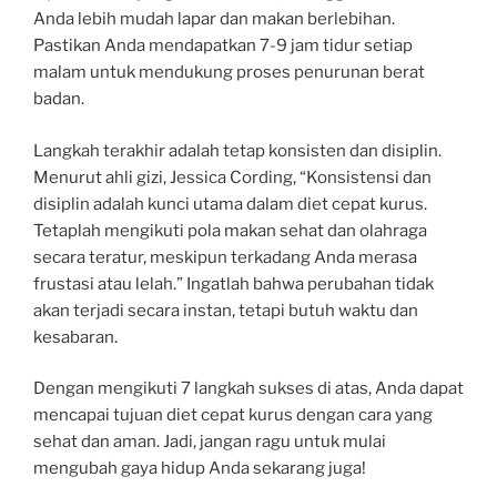
Anda lebih mudah lapar dan makan berlebihan.
Pastikan Anda mendapatkan 7-9 jam tidur setiap
malam untuk mendukung proses penurunan berat
badan.
Langkah terakhir adalah tetap konsisten dan disiplin.
Menurut ahli gizi, Jessica Cording, “Konsistensi dan
disiplin adalah kunci utama dalam diet cepat kurus.
Tetaplah mengikuti pola makan sehat dan olahraga
secara teratur, meskipun terkadang Anda merasa
frustasi atau lelah.” Ingatlah bahwa perubahan tidak
akan terjadi secara instan, tetapi butuh waktu dan
kesabaran.
Dengan mengikuti 7 langkah sukses di atas, Anda dapat
mencapai tujuan diet cepat kurus dengan cara yang
sehat dan aman. Jadi, jangan ragu untuk mulai
mengubah gaya hidup Anda sekarang juga!