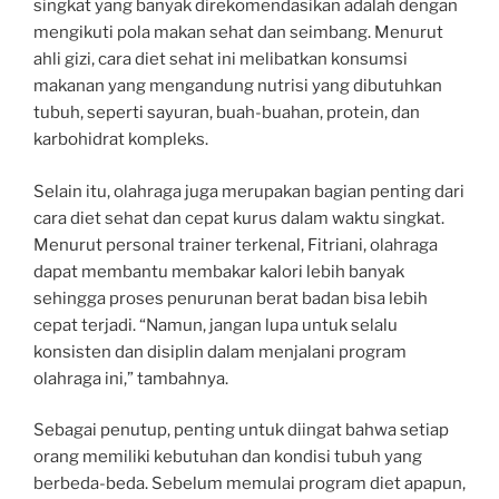
singkat yang banyak direkomendasikan adalah dengan
mengikuti pola makan sehat dan seimbang. Menurut
ahli gizi, cara diet sehat ini melibatkan konsumsi
makanan yang mengandung nutrisi yang dibutuhkan
tubuh, seperti sayuran, buah-buahan, protein, dan
karbohidrat kompleks.
Selain itu, olahraga juga merupakan bagian penting dari
cara diet sehat dan cepat kurus dalam waktu singkat.
Menurut personal trainer terkenal, Fitriani, olahraga
dapat membantu membakar kalori lebih banyak
sehingga proses penurunan berat badan bisa lebih
cepat terjadi. “Namun, jangan lupa untuk selalu
konsisten dan disiplin dalam menjalani program
olahraga ini,” tambahnya.
Sebagai penutup, penting untuk diingat bahwa setiap
orang memiliki kebutuhan dan kondisi tubuh yang
berbeda-beda. Sebelum memulai program diet apapun,