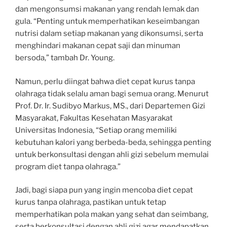
dan mengonsumsi makanan yang rendah lemak dan
gula. “Penting untuk memperhatikan keseimbangan
nutrisi dalam setiap makanan yang dikonsumsi, serta
menghindari makanan cepat saji dan minuman
bersoda,” tambah Dr. Young.
Namun, perlu diingat bahwa diet cepat kurus tanpa
olahraga tidak selalu aman bagi semua orang. Menurut
Prof. Dr. Ir. Sudibyo Markus, MS., dari Departemen Gizi
Masyarakat, Fakultas Kesehatan Masyarakat
Universitas Indonesia, “Setiap orang memiliki
kebutuhan kalori yang berbeda-beda, sehingga penting
untuk berkonsultasi dengan ahli gizi sebelum memulai
program diet tanpa olahraga.”
Jadi, bagi siapa pun yang ingin mencoba diet cepat
kurus tanpa olahraga, pastikan untuk tetap
memperhatikan pola makan yang sehat dan seimbang,
serta berkonsultasi dengan ahli gizi agar mendapatkan