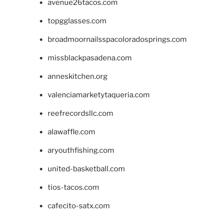
avenue26tacos.com
topgglasses.com
broadmoornailsspacoloradosprings.com
missblackpasadena.com
anneskitchen.org
valenciamarketytaqueria.com
reefrecordsllc.com
alawaffle.com
aryouthfishing.com
united-basketball.com
tios-tacos.com
cafecito-satx.com