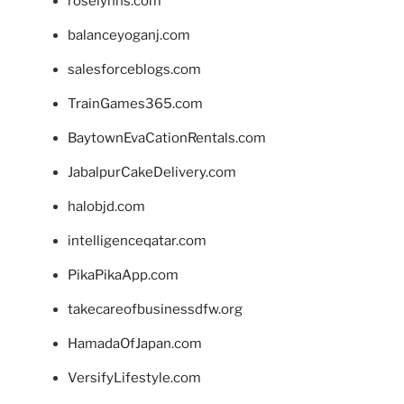
roselynns.com
balanceyoganj.com
salesforceblogs.com
TrainGames365.com
BaytownEvaCationRentals.com
JabalpurCakeDelivery.com
halobjd.com
intelligenceqatar.com
PikaPikaApp.com
takecareofbusinessdfw.org
HamadaOfJapan.com
VersifyLifestyle.com