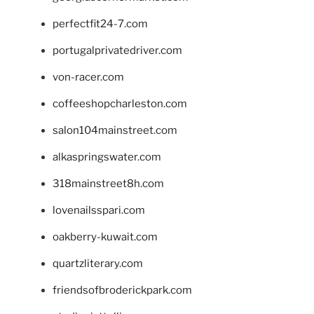
perfectfit24-7.com
portugalprivatedriver.com
von-racer.com
coffeeshopcharleston.com
salon104mainstreet.com
alkaspringswater.com
318mainstreet8h.com
lovenailsspari.com
oakberry-kuwait.com
quartzliterary.com
friendsofbroderickpark.com