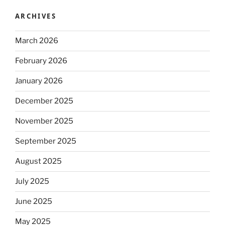
ARCHIVES
March 2026
February 2026
January 2026
December 2025
November 2025
September 2025
August 2025
July 2025
June 2025
May 2025