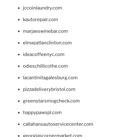
jccoinlaundry.com
kautorepair.com
marjaeswinebar.com
elmazatlanclinton.com
ideacoffeenyc.com
odieschillicothe.com
lacantinitagalesburg.com
pizzadeliverybristol.com
greenstarsmogcheck.com
happypawspl.com
callahansautoservicecenter.com
georgiascornermarket.com