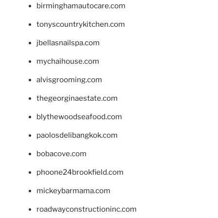
birminghamautocare.com
tonyscountrykitchen.com
jbellasnailspa.com
mychaihouse.com
alvisgrooming.com
thegeorginaestate.com
blythewoodseafood.com
paolosdelibangkok.com
bobacove.com
phoone24brookfield.com
mickeybarmama.com
roadwayconstructioninc.com