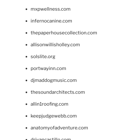
mxpwellness.com
infernocanine.com
thepaperhousecollection.com
allisonwillisholley.com
solslite.org
portwayinn.com
djmaddogmusic.com
thesoundarchitects.com
allin1roofing.com
keepjudgewebb.com
anatomyofadventure.com
drivancastillo.com