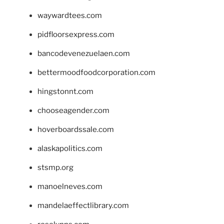
waywardtees.com
pidfloorsexpress.com
bancodevenezuelaen.com
bettermoodfoodcorporation.com
hingstonnt.com
chooseagender.com
hoverboardssale.com
alaskapolitics.com
stsmp.org
manoelneves.com
mandelaeffectlibrary.com