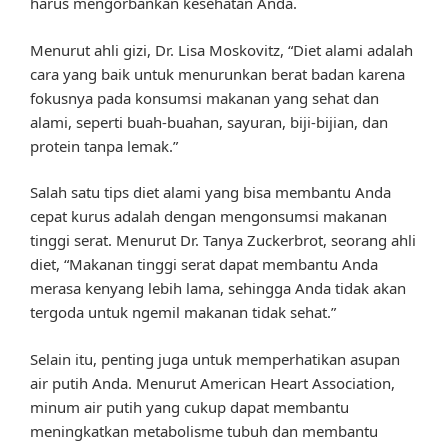
harus mengorbankan kesehatan Anda.
Menurut ahli gizi, Dr. Lisa Moskovitz, “Diet alami adalah
cara yang baik untuk menurunkan berat badan karena
fokusnya pada konsumsi makanan yang sehat dan
alami, seperti buah-buahan, sayuran, biji-bijian, dan
protein tanpa lemak.”
Salah satu tips diet alami yang bisa membantu Anda
cepat kurus adalah dengan mengonsumsi makanan
tinggi serat. Menurut Dr. Tanya Zuckerbrot, seorang ahli
diet, “Makanan tinggi serat dapat membantu Anda
merasa kenyang lebih lama, sehingga Anda tidak akan
tergoda untuk ngemil makanan tidak sehat.”
Selain itu, penting juga untuk memperhatikan asupan
air putih Anda. Menurut American Heart Association,
minum air putih yang cukup dapat membantu
meningkatkan metabolisme tubuh dan membantu