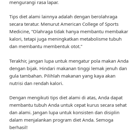
mengurangi rasa lapar.
Tips diet alami lainnya adalah dengan berolahraga
secara teratur. Menurut American College of Sports
Medicine, “Olahraga tidak hanya membantu membakar
kalori, tetapi juga meningkatkan metabolisme tubuh
dan membantu membentuk otot.”
Terakhir, jangan lupa untuk mengatur pola makan Anda
dengan bijak. Hindari makanan tinggi lemak jenuh dan
gula tambahan. Pilihlah makanan yang kaya akan
nutrisi dan rendah kalori.
Dengan mengikuti tips diet alami di atas, Anda dapat
membantu tubuh Anda untuk cepat kurus secara sehat
dan alami. Jangan lupa untuk konsisten dan disiplin
dalam menjalankan program diet Anda. Semoga
berhasil!