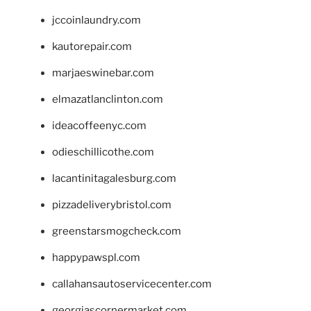
jccoinlaundry.com
kautorepair.com
marjaeswinebar.com
elmazatlanclinton.com
ideacoffeenyc.com
odieschillicothe.com
lacantinitagalesburg.com
pizzadeliverybristol.com
greenstarsmogcheck.com
happypawspl.com
callahansautoservicecenter.com
georgiascornermarket.com