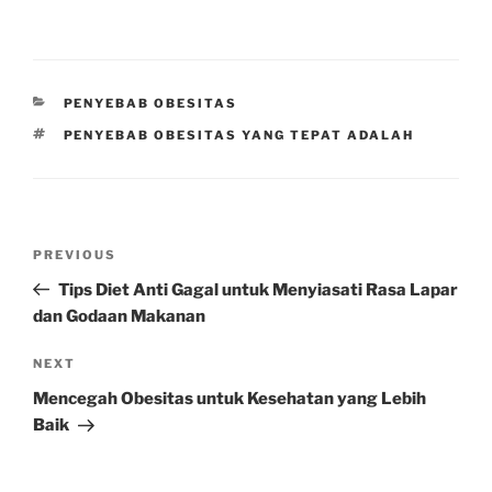
CATEGORIES
PENYEBAB OBESITAS
TAGS
PENYEBAB OBESITAS YANG TEPAT ADALAH
Post
Previous
PREVIOUS
navigation
Post
Tips Diet Anti Gagal untuk Menyiasati Rasa Lapar
dan Godaan Makanan
Next
NEXT
Post
Mencegah Obesitas untuk Kesehatan yang Lebih
Baik