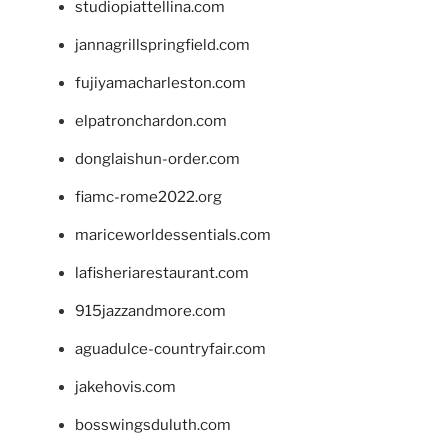
studiopiattellina.com
jannagrillspringfield.com
fujiyamacharleston.com
elpatronchardon.com
donglaishun-order.com
fiamc-rome2022.org
mariceworldessentials.com
lafisheriarestaurant.com
915jazzandmore.com
aguadulce-countryfair.com
jakehovis.com
bosswingsduluth.com