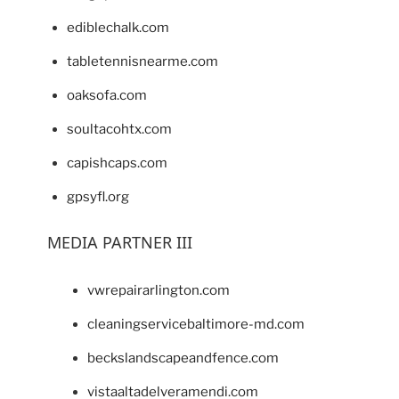
ediblechalk.com
tabletennisnearme.com
oaksofa.com
soultacohtx.com
capishcaps.com
gpsyfl.org
MEDIA PARTNER III
vwrepairarlington.com
cleaningservicebaltimore-md.com
beckslandscapeandfence.com
vistaaltadelveramendi.com