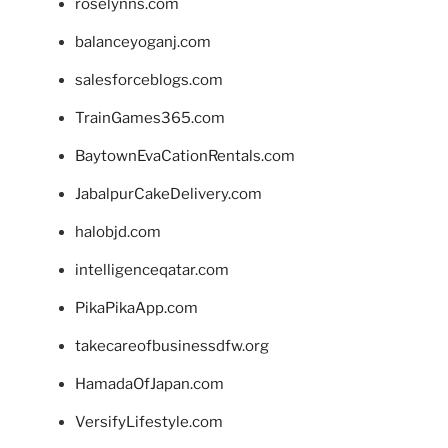
roselynns.com
balanceyoganj.com
salesforceblogs.com
TrainGames365.com
BaytownEvaCationRentals.com
JabalpurCakeDelivery.com
halobjd.com
intelligenceqatar.com
PikaPikaApp.com
takecareofbusinessdfw.org
HamadaOfJapan.com
VersifyLifestyle.com