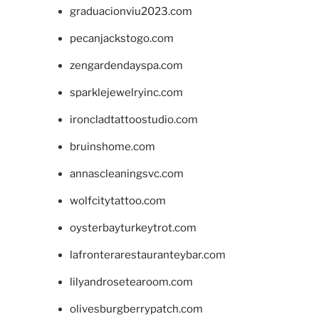
graduacionviu2023.com
pecanjackstogo.com
zengardendayspa.com
sparklejewelryinc.com
ironcladtattoostudio.com
bruinshome.com
annascleaningsvc.com
wolfcitytattoo.com
oysterbayturkeytrot.com
lafronterarestauranteybar.com
lilyandrosetearoom.com
olivesburgberrypatch.com