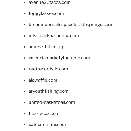
avenue26tacos.com
topgglasses.com
broadmoornailsspacoloradosprings.com
missblackpasadena.com
anneskitchen.org
valenciamarketytaqueria.com
reefrecordsllc.com
alawaffle.com
aryouthfishing.com
united-basketball.com
tios-tacos.com
cafecito-satx.com