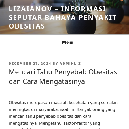
Skip
LIZAIANOV – INFORMASI
to
SEPUTAR BAHAYA PENYAKIT
content
OBESITAS
Menu
POSTED
DECEMBER 27, 2024
BY
ADMINLIZ
ON
Mencari Tahu Penyebab Obesitas
dan Cara Mengatasinya
Obesitas merupakan masalah kesehatan yang semakin
meningkat di masyarakat saat ini. Banyak orang yang
mencari tahu penyebab obesitas dan cara
mengatasinya. Mengetahui faktor-faktor yang