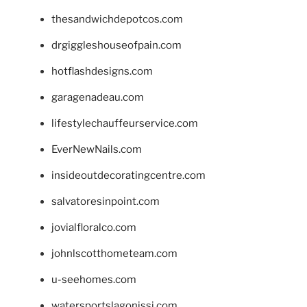
thesandwichdepotcos.com
drgiggleshouseofpain.com
hotflashdesigns.com
garagenadeau.com
lifestylechauffeurservice.com
EverNewNails.com
insideoutdecoratingcentre.com
salvatoresinpoint.com
jovialfloralco.com
johnlscotthometeam.com
u-seehomes.com
watersportslagonissi.com