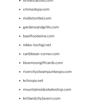
drivancastillo.com
cmmedspa.com
midletontkd.com
gardensandgrills.com
basilfoodwine.com
nikko-tochigi.net
caribbean-corner.com
bluemoongiftcards.com
rivercitysteampunkexpo.com
kchoops.net
mountainsideskateshop.com
kirtlandcitytavern.com