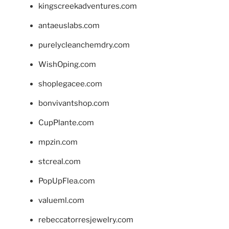
kingscreekadventures.com
antaeuslabs.com
purelycleanchemdry.com
WishOping.com
shoplegacee.com
bonvivantshop.com
CupPlante.com
mpzin.com
stcreal.com
PopUpFlea.com
valueml.com
rebeccatorresjewelry.com