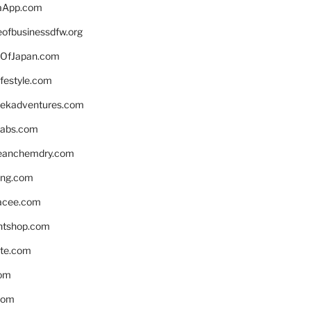
aApp.com
eofbusinessdfw.org
OfJapan.com
ifestyle.com
eekadventures.com
labs.com
leanchemdry.com
ing.com
acee.com
ntshop.com
te.com
om
com