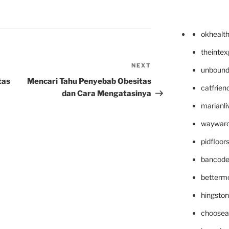
okhealt
theinte
NEXT
Next
unbound
Post
tas
Mencari Tahu Penyebab Obesitas
catfrien
dan Cara Mengatasinya
marianli
wayward
pidfloo
bancode
betterm
hingsto
choosea