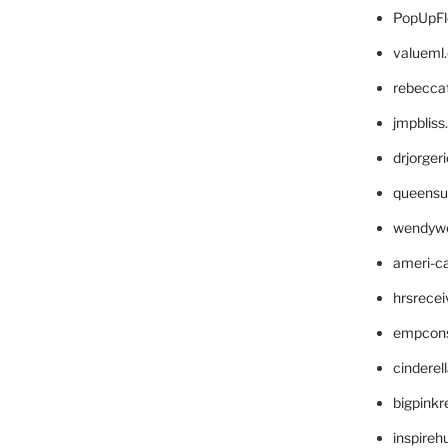
PopUpFl
valueml
rebecca
jmpblis
drjorger
queensu
wendyw
ameri-
hrsrece
empcon
cinderel
bigpinkr
inspireh