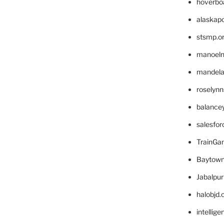
hoverbo
alaskapo
stsmp.o
manoel
mandelae
roselyn
balance
salesfo
TrainG
Baytown
Jabalpu
halobjd
intellig