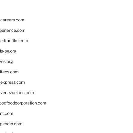
hcareers.com
xperience.com
edthefilm.com
ds-bg.org
ves.org
tees.com
rsexpress.com
venezuelaen.com
oodfoodcorporation.com
nnt.com
gender.com