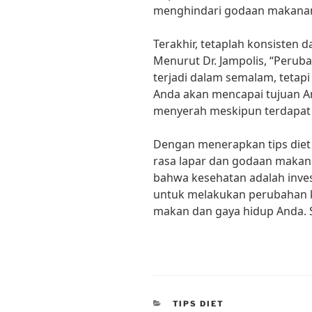
menghindari godaan makanan y
Terakhir, tetaplah konsisten 
Menurut Dr. Jampolis, “Perub
terjadi dalam semalam, tetap
Anda akan mencapai tujuan And
menyerah meskipun terdapat r
Dengan menerapkan tips diet a
rasa lapar dan godaan makan
bahwa kesehatan adalah invest
untuk melakukan perubahan k
makan dan gaya hidup Anda. 
CATEGORIES
TIPS DIET