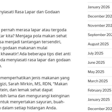
January 2026
enyiasati Rasa Lapar dan Godaan
December 20
November 20
ak pernah merasa lapar atau tergoda
September 20
tar kita? Menjaga pola makan sehat
sa menjadi tantangan tersendiri,
August 2025
dan godaan makanan mulai
July 2025
hawatir! Ada beberapa tips diet anti
da menyiasati rasa lapar dan godaan
June 2025
.
May 2025
 memperhatikan jenis makanan yang
March 2025
gizi, Sarah Mirkin, MS, RDN, “Makan
tein, dan lemak sehat dapat
February 2025
bih lama dan mengurangi keinginan
January 2025
 untuk menyertakan sayuran, buah-
in dalam setiap hidangan Anda.
December 20