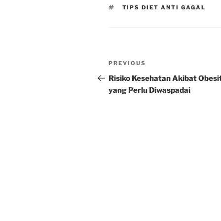
TAGS
TIPS DIET ANTI GAGAL
Post
Previous
PREVIOUS
navigation
Post
Risiko Kesehatan Akibat Obesi
yang Perlu Diwaspadai