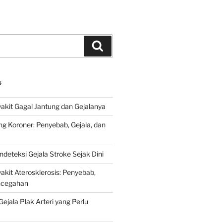
Search
S
kit Gagal Jantung dan Gejalanya
ng Koroner: Penyebab, Gejala, dan
deteksi Gejala Stroke Sejak Dini
kit Aterosklerosis: Penyebab,
encegahan
ejala Plak Arteri yang Perlu