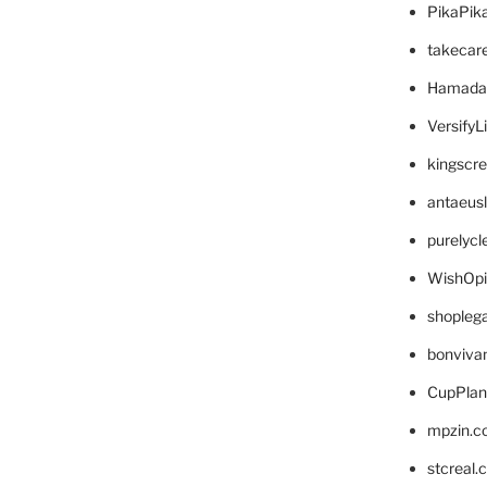
PikaPik
takecar
Hamada
VersifyL
kingscr
antaeus
purelyc
WishOp
shopleg
bonviva
CupPlan
mpzin.c
stcreal.