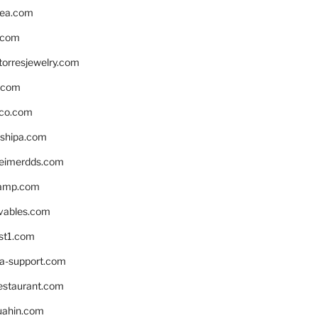
ea.com
.com
torresjewelry.com
s.com
ico.com
shipa.com
eimerdds.com
camp.com
ivables.com
st1.com
la-support.com
estaurant.com
uahin.com