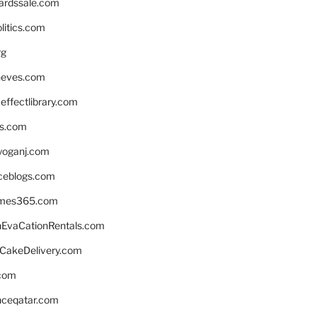
ardssale.com
litics.com
rg
neves.com
ffectlibrary.com
ns.com
yoganj.com
rceblogs.com
ames365.com
EvaCationRentals.com
rCakeDelivery.com
.com
enceqatar.com