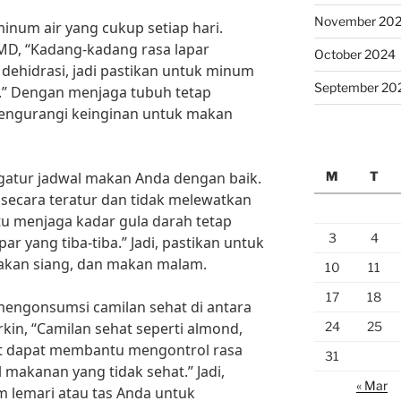
November 20
minum air yang cukup setiap hari.
 MD, “Kadang-kadang rasa lapar
October 2024
 dehidrasi, jadi pastikan untuk minum
September 20
ri.” Dengan menjaga tubuh tetap
mengurangi keinginan untuk makan
M
T
ngatur jadwal makan Anda dengan baik.
 secara teratur dan tidak melewatkan
 menjaga kadar gula darah tetap
3
4
ar yang tiba-tiba.” Jadi, pastikan untuk
akan siang, dan makan malam.
10
11
17
18
 mengonsumsi camilan sehat di antara
24
25
kin, “Camilan sehat seperti almond,
rt dapat membantu mengontrol rasa
31
makanan yang tidak sehat.” Jadi,
« Mar
m lemari atau tas Anda untuk