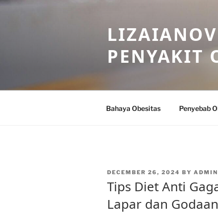
Skip
to
LIZAIANOV
content
PENYAKIT 
Bahaya Obesitas
Penyebab O
POSTED
DECEMBER 26, 2024
BY
ADMIN
ON
Tips Diet Anti Gag
Lapar dan Godaa