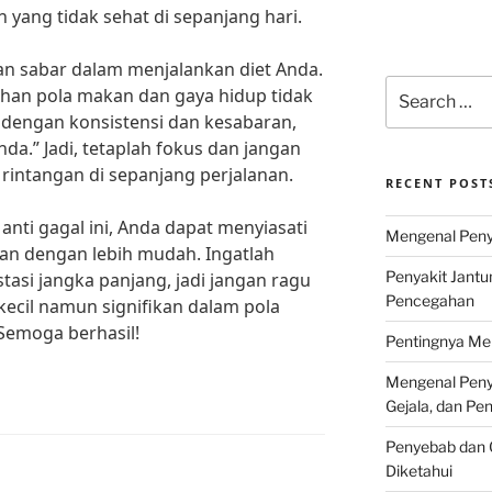
ang tidak sehat di sepanjang hari.
dan sabar dalam menjalankan diet Anda.
Search
ahan pola makan dan gaya hidup tidak
for:
i dengan konsistensi dan kesabaran,
a.” Jadi, tetaplah fokus dan jangan
intangan di sepanjang perjalanan.
RECENT POST
nti gagal ini, Anda dapat menyiasati
Mengenal Penya
an dengan lebih mudah. Ingatlah
Penyakit Jantu
asi jangka panjang, jadi jangan ragu
Pencegahan
ecil namun signifikan dalam pola
Semoga berhasil!
Pentingnya Men
Mengenal Penya
Gejala, dan P
Penyebab dan G
Diketahui