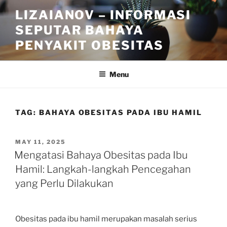
Skip
LIZAIANOV – INFORMASI
to
SEPUTAR BAHAYA
content
PENYAKIT OBESITAS
Menu
TAG:
BAHAYA OBESITAS PADA IBU HAMIL
POSTED
MAY 11, 2025
ON
Mengatasi Bahaya Obesitas pada Ibu
Hamil: Langkah-langkah Pencegahan
yang Perlu Dilakukan
Obesitas pada ibu hamil merupakan masalah serius