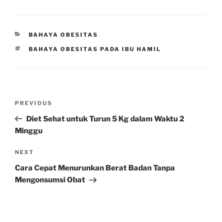
CATEGORIES
BAHAYA OBESITAS
TAGS
BAHAYA OBESITAS PADA IBU HAMIL
Post
Previous
PREVIOUS
navigation
Post
Diet Sehat untuk Turun 5 Kg dalam Waktu 2
Minggu
Next
NEXT
Post
Cara Cepat Menurunkan Berat Badan Tanpa
Mengonsumsi Obat