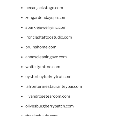
pecanjackstogo.com
zengardendayspa.com
sparklejewelryinc.com
ironcladtattoostudio.com
bruinshome.com
annascleaningsvc.com
wolfcitytattoo.com
oysterbayturkeytrot.com
lafronterarestauranteybar.com
lilyandrosetearoom.com
olivesburgberrypatch.com
theslushkids.com