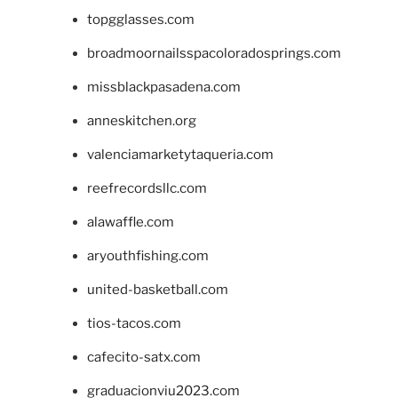
topgglasses.com
broadmoornailsspacoloradosprings.com
missblackpasadena.com
anneskitchen.org
valenciamarketytaqueria.com
reefrecordsllc.com
alawaffle.com
aryouthfishing.com
united-basketball.com
tios-tacos.com
cafecito-satx.com
graduacionviu2023.com