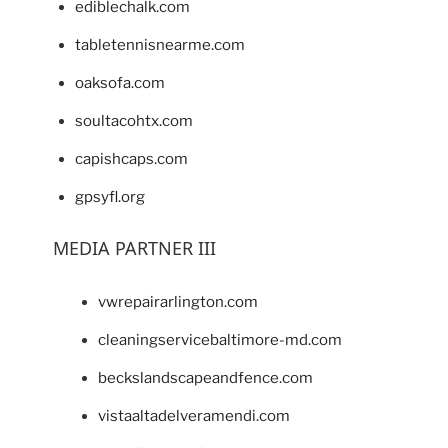
ediblechalk.com
tabletennisnearme.com
oaksofa.com
soultacohtx.com
capishcaps.com
gpsyfl.org
MEDIA PARTNER III
vwrepairarlington.com
cleaningservicebaltimore-md.com
beckslandscapeandfence.com
vistaaltadelveramendi.com