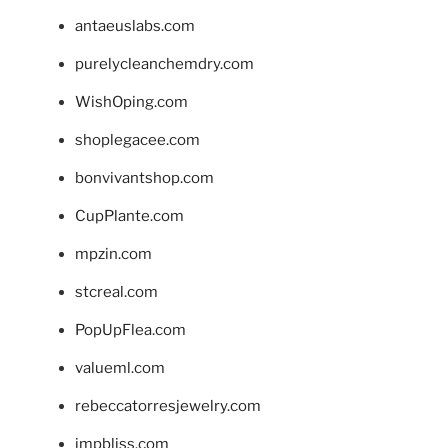
antaeuslabs.com
purelycleanchemdry.com
WishOping.com
shoplegacee.com
bonvivantshop.com
CupPlante.com
mpzin.com
stcreal.com
PopUpFlea.com
valueml.com
rebeccatorresjewelry.com
jmpbliss.com