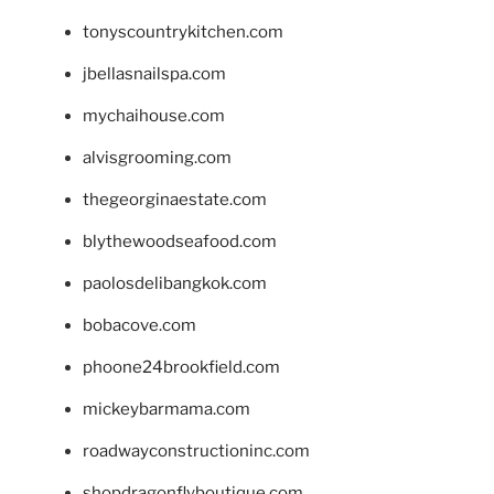
tonyscountrykitchen.com
jbellasnailspa.com
mychaihouse.com
alvisgrooming.com
thegeorginaestate.com
blythewoodseafood.com
paolosdelibangkok.com
bobacove.com
phoone24brookfield.com
mickeybarmama.com
roadwayconstructioninc.com
shopdragonflyboutique.com