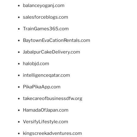
balanceyoganj.com
salesforceblogs.com
TrainGames365.com
BaytownEvaCationRentals.com
JabalpurCakeDelivery.com
halobjd.com
intelligenceqatar.com
PikaPikaApp.com
takecareofbusinessdfw.org
HamadaOfJapan.com
VersifyLifestyle.com
kingscreekadventures.com