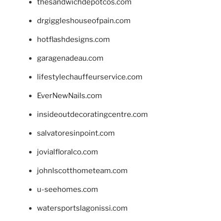
thesandwichdepotcos.com
drgiggleshouseofpain.com
hotflashdesigns.com
garagenadeau.com
lifestylechauffeurservice.com
EverNewNails.com
insideoutdecoratingcentre.com
salvatoresinpoint.com
jovialfloralco.com
johnlscotthometeam.com
u-seehomes.com
watersportslagonissi.com