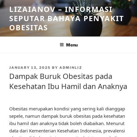
Skip
LIZAIANOV – INFORMASI
to
SEPUTAR BAHAYA PENYAKIT
content
OBESITAS
Menu
POSTED
JANUARY 13, 2025
BY
ADMINLIZ
ON
Dampak Buruk Obesitas pada
Kesehatan Ibu Hamil dan Anaknya
Obesitas merupakan kondisi yang sering kali dianggap
sepele, namun dampak buruk obesitas pada kesehatan
ibu hamil dan anaknya tidak boleh diabaikan. Menurut
data dari Kementerian Kesehatan Indonesia, prevalensi