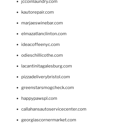
jccoinlaundry.com
kautorepair.com
marjaeswinebar.com
elmazatlanclinton.com
ideacoffeenyc.com
odieschillicothe.com
lacantinitagalesburg.com
pizzadeliverybristol.com
greenstarsmogcheck.com
happypawspl.com
callahansautoservicecenter.com
georgiascornermarket.com