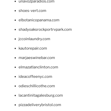
unavozparadios.com
shoes-vert.com
elbotanicopanama.com
shadyoaksrockportrvpark.com
jccoinlaundry.com
kautorepair.com
marjaeswinebar.com
elmazatlanclinton.com
ideacoffeenyc.com
odieschillicothe.com
lacantinitagalesburg.com
pizzadeliverybristol.com