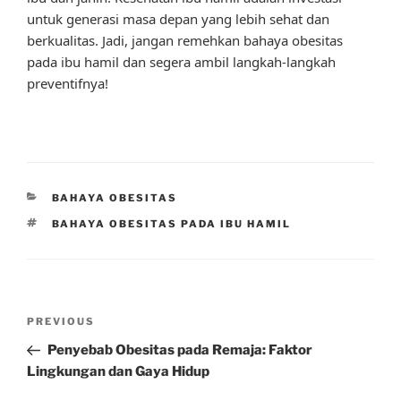
untuk generasi masa depan yang lebih sehat dan
berkualitas. Jadi, jangan remehkan bahaya obesitas
pada ibu hamil dan segera ambil langkah-langkah
preventifnya!
CATEGORIES
BAHAYA OBESITAS
TAGS
BAHAYA OBESITAS PADA IBU HAMIL
Post
Previous
PREVIOUS
navigation
Post
Penyebab Obesitas pada Remaja: Faktor
Lingkungan dan Gaya Hidup