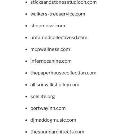
sticksandstonesstudiooh.com
walkers-treeservice.com
shopmossi.com
untamedcollectivesd.com
mxpwellness.com
infernocanine.com
thepaperhousecollection.com
allisonwillisholley.com
solslite.org
portwayinn.com
djmaddogmusic.com
thesoundarchitects.com