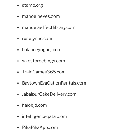
stsmp.org
manoelneves.com
mandelaeffectlibrary.com
roselynns.com
balanceyoganj.com
salesforceblogs.com
TrainGames365.com
BaytownEvaCationRentals.com
JabalpurCakeDelivery.com
halobjd.com
intelligenceqatar.com
PikaPikaApp.com