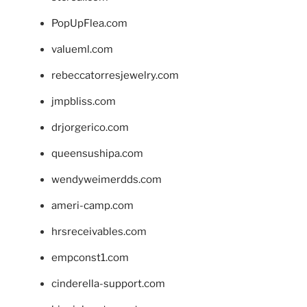
PopUpFlea.com
valueml.com
rebeccatorresjewelry.com
jmpbliss.com
drjorgerico.com
queensushipa.com
wendyweimerdds.com
ameri-camp.com
hrsreceivables.com
empconst1.com
cinderella-support.com