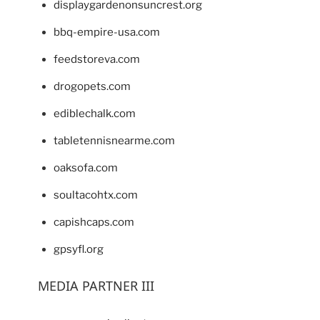
displaygardenonsuncrest.org
bbq-empire-usa.com
feedstoreva.com
drogopets.com
ediblechalk.com
tabletennisnearme.com
oaksofa.com
soultacohtx.com
capishcaps.com
gpsyfl.org
MEDIA PARTNER III