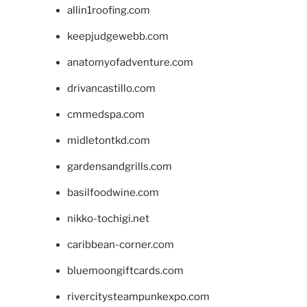
allin1roofing.com
keepjudgewebb.com
anatomyofadventure.com
drivancastillo.com
cmmedspa.com
midletontkd.com
gardensandgrills.com
basilfoodwine.com
nikko-tochigi.net
caribbean-corner.com
bluemoongiftcards.com
rivercitysteampunkexpo.com