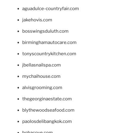
aguadulce-countryfair.com
jakehovis.com
bosswingsduluth.com
birminghamautocare.com
tonyscountrykitchen.com
jbellasnailspa.com
mychaihouse.com
alvisgrooming.com
thegeorginaestate.com
blythewoodseafood.com
paolosdelibangkok.com
bobacove.com