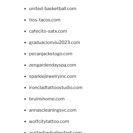
united-basketball.com
tios-tacos.com
cafecito-satx.com
graduacionviu2023.com
pecanjackstogo.com
zengardendayspa.com
sparklejewelryinc.com
ironcladtattoostudio.com
bruinshome.com
annascleaningsvc.com
wolfcitytattoo.com
oysterbayturkeytrot.com