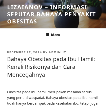
Skip
LIZAIANOV – INFORMASI
to
SEPUTAR BAHAYA PENYAKIT
content
OBESITAS
Menu
POSTED
DECEMBER 17, 2024
BY
ADMINLIZ
ON
Bahaya Obesitas pada Ibu Hamil:
Kenali Risikonya dan Cara
Mencegahnya
Obesitas pada ibu hamil merupakan masalah serius
yang perlu diwaspadai. Bahaya obesitas pada ibu hamil
tidak hanya berdampak pada kesehatan ibu, tetapi juga