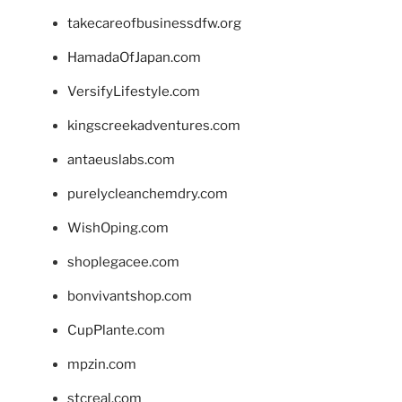
takecareofbusinessdfw.org
HamadaOfJapan.com
VersifyLifestyle.com
kingscreekadventures.com
antaeuslabs.com
purelycleanchemdry.com
WishOping.com
shoplegacee.com
bonvivantshop.com
CupPlante.com
mpzin.com
stcreal.com