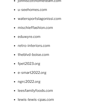
johnlscotthometeam.com
u-seehomes.com
watersportslagonissi.com
mischieffashion.com
eduwyre.com
retro-interiors.com
theblvd-boise.com
fpet2023.org
e-smart2022.org
ngrc2022.org
leesfamilyfoods.com
lewis-lewis-cpas.com