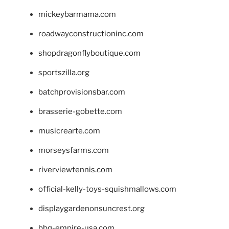
mickeybarmama.com
roadwayconstructioninc.com
shopdragonflyboutique.com
sportszilla.org
batchprovisionsbar.com
brasserie-gobette.com
musicrearte.com
morseysfarms.com
riverviewtennis.com
official-kelly-toys-squishmallows.com
displaygardenonsuncrest.org
bbq-empire-usa.com