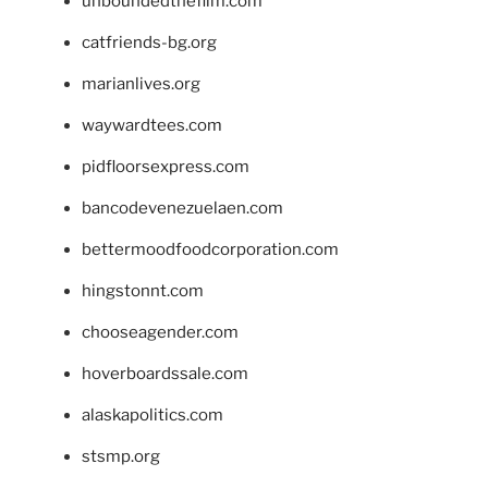
unboundedthefilm.com
catfriends-bg.org
marianlives.org
waywardtees.com
pidfloorsexpress.com
bancodevenezuelaen.com
bettermoodfoodcorporation.com
hingstonnt.com
chooseagender.com
hoverboardssale.com
alaskapolitics.com
stsmp.org