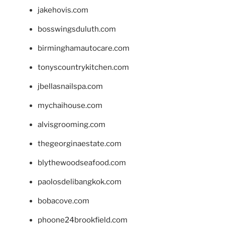
jakehovis.com
bosswingsduluth.com
birminghamautocare.com
tonyscountrykitchen.com
jbellasnailspa.com
mychaihouse.com
alvisgrooming.com
thegeorginaestate.com
blythewoodseafood.com
paolosdelibangkok.com
bobacove.com
phoone24brookfield.com