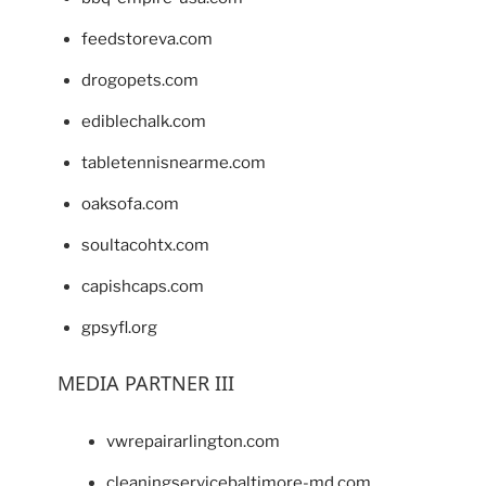
feedstoreva.com
drogopets.com
ediblechalk.com
tabletennisnearme.com
oaksofa.com
soultacohtx.com
capishcaps.com
gpsyfl.org
MEDIA PARTNER III
vwrepairarlington.com
cleaningservicebaltimore-md.com