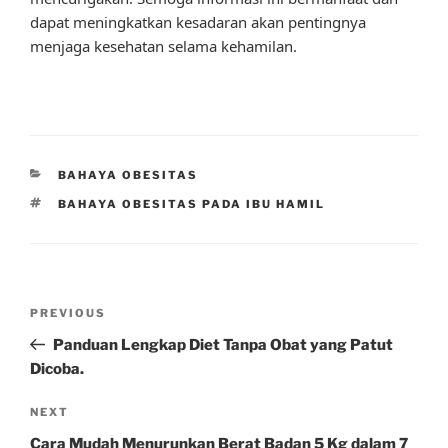
dapat meningkatkan kesadaran akan pentingnya
menjaga kesehatan selama kehamilan.
CATEGORIES
BAHAYA OBESITAS
TAGS
BAHAYA OBESITAS PADA IBU HAMIL
Post
Previous
PREVIOUS
navigation
Post
Panduan Lengkap Diet Tanpa Obat yang Patut
Dicoba.
Next
NEXT
Post
Cara Mudah Menurunkan Berat Badan 5 Kg dalam 7