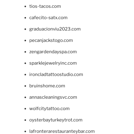
tios-tacos.com
cafecito-satx.com
graduacionviu2023.com
pecanjackstogo.com
zengardendayspa.com
sparklejewelryinc.com
ironcladtattoostudio.com
bruinshome.com
annascleaningsvc.com
wolfcitytattoo.com
oysterbayturkeytrot.com
lafronterarestauranteybar.com