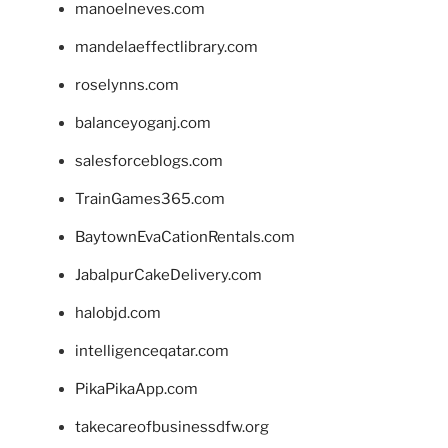
manoelneves.com
mandelaeffectlibrary.com
roselynns.com
balanceyoganj.com
salesforceblogs.com
TrainGames365.com
BaytownEvaCationRentals.com
JabalpurCakeDelivery.com
halobjd.com
intelligenceqatar.com
PikaPikaApp.com
takecareofbusinessdfw.org