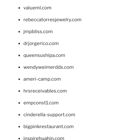
valueml.com
rebeccatorresjewelry.com
jmpbliss.com
drjorgerico.com
queensushipa.com
wendyweimerdds.com
ameri-camp.com
hrsreceivables.com
empconst1.com
cinderella-support.com
bigpinkrestaurant.com
inspirehuahin.com