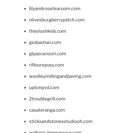
lilyandrosetearoom.com
olivesburgberrypatch.com
theslushkids.com
giobastian.com
glpascensori.com
rifloorepoxy.com
woolleymillingandpaving.com
uptonpvd.com
2troublegrill.com
casateranga.com
sticksandstonesstudiooh.com
walkers-treeservice.com