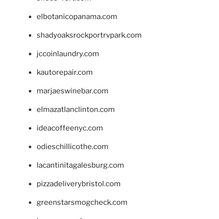
elbotanicopanama.com
shadyoaksrockportrvpark.com
jccoinlaundry.com
kautorepair.com
marjaeswinebar.com
elmazatlanclinton.com
ideacoffeenyc.com
odieschillicothe.com
lacantinitagalesburg.com
pizzadeliverybristol.com
greenstarsmogcheck.com