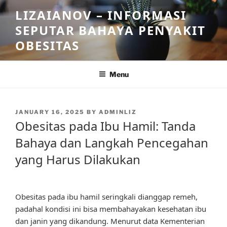
Skip
LIZAIANOV – INFORMASI
to
SEPUTAR BAHAYA PENYAKIT
content
OBESITAS
Menu
POSTED
JANUARY 16, 2025
BY
ADMINLIZ
ON
Obesitas pada Ibu Hamil: Tanda
Bahaya dan Langkah Pencegahan
yang Harus Dilakukan
Obesitas pada ibu hamil seringkali dianggap remeh,
padahal kondisi ini bisa membahayakan kesehatan ibu
dan janin yang dikandung. Menurut data Kementerian