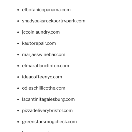
elbotanicopanama.com
shadyoaksrockportrvpark.com
jccoinlaundry.com
kautorepair.com
marjaeswinebar.com
elmazatlanclinton.com
ideacoffeenyc.com
odieschillicothe.com
lacantinitagalesburg.com
pizzadeliverybristol.com
greenstarsmogcheck.com