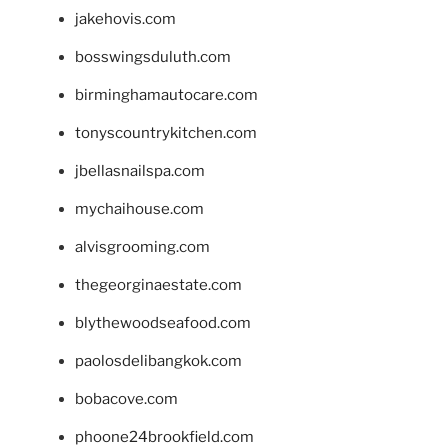
jakehovis.com
bosswingsduluth.com
birminghamautocare.com
tonyscountrykitchen.com
jbellasnailspa.com
mychaihouse.com
alvisgrooming.com
thegeorginaestate.com
blythewoodseafood.com
paolosdelibangkok.com
bobacove.com
phoone24brookfield.com