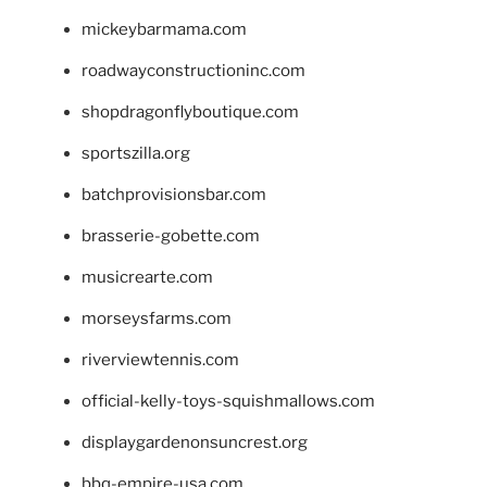
mickeybarmama.com
roadwayconstructioninc.com
shopdragonflyboutique.com
sportszilla.org
batchprovisionsbar.com
brasserie-gobette.com
musicrearte.com
morseysfarms.com
riverviewtennis.com
official-kelly-toys-squishmallows.com
displaygardenonsuncrest.org
bbq-empire-usa.com