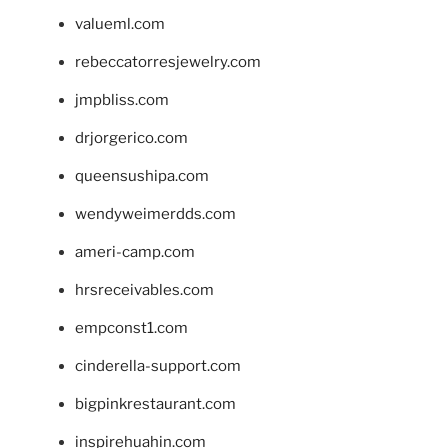
valueml.com
rebeccatorresjewelry.com
jmpbliss.com
drjorgerico.com
queensushipa.com
wendyweimerdds.com
ameri-camp.com
hrsreceivables.com
empconst1.com
cinderella-support.com
bigpinkrestaurant.com
inspirehuahin.com