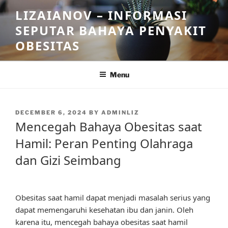
Skip
LIZAIANOV – INFORMASI
to
SEPUTAR BAHAYA PENYAKIT
content
OBESITAS
Menu
POSTED
DECEMBER 6, 2024
BY
ADMINLIZ
ON
Mencegah Bahaya Obesitas saat
Hamil: Peran Penting Olahraga
dan Gizi Seimbang
Obesitas saat hamil dapat menjadi masalah serius yang
dapat memengaruhi kesehatan ibu dan janin. Oleh
karena itu, mencegah bahaya obesitas saat hamil