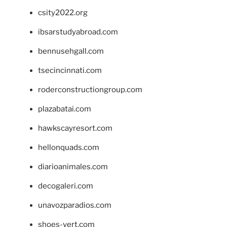
csity2022.org
ibsarstudyabroad.com
bennusehgall.com
tsecincinnati.com
roderconstructiongroup.com
plazabatai.com
hawkscayresort.com
hellonquads.com
diarioanimales.com
decogaleri.com
unavozparadios.com
shoes-vert.com