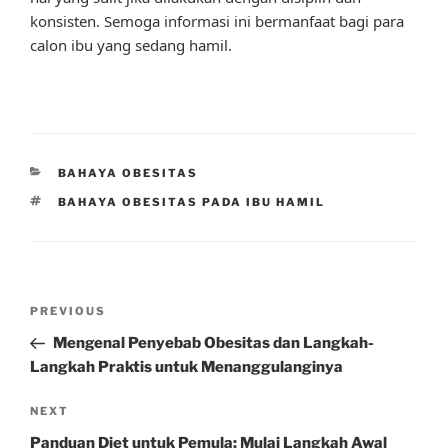
konsisten. Semoga informasi ini bermanfaat bagi para
calon ibu yang sedang hamil.
CATEGORIES
BAHAYA OBESITAS
TAGS
BAHAYA OBESITAS PADA IBU HAMIL
Post
Previous
PREVIOUS
navigation
Post
Mengenal Penyebab Obesitas dan Langkah-
Langkah Praktis untuk Menanggulanginya
Next
NEXT
Post
Panduan Diet untuk Pemula: Mulai Langkah Awal