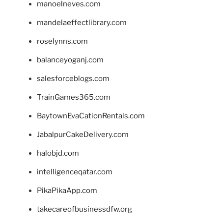
manoelneves.com
mandelaeffectlibrary.com
roselynns.com
balanceyoganj.com
salesforceblogs.com
TrainGames365.com
BaytownEvaCationRentals.com
JabalpurCakeDelivery.com
halobjd.com
intelligenceqatar.com
PikaPikaApp.com
takecareofbusinessdfw.org