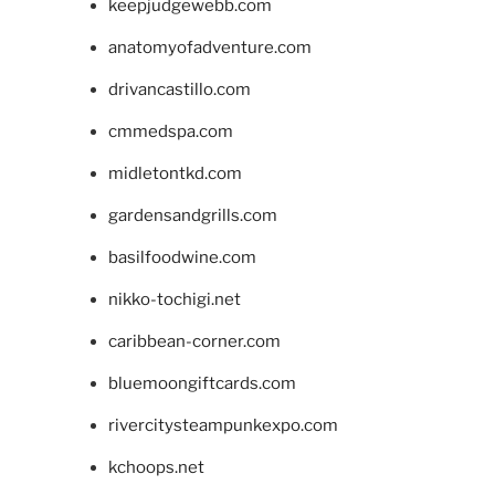
keepjudgewebb.com
anatomyofadventure.com
drivancastillo.com
cmmedspa.com
midletontkd.com
gardensandgrills.com
basilfoodwine.com
nikko-tochigi.net
caribbean-corner.com
bluemoongiftcards.com
rivercitysteampunkexpo.com
kchoops.net