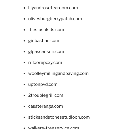
lilyandrosetearoom.com
olivesburgberrypatch.com
theslushkids.com
giobastian.com
glpascensori.com
rifloorepoxy.com
woolleymillingandpaving.com
uptonpvd.com
2troublegrill.com
casateranga.com
sticksandstonesstudiooh.com
walkers-treeservice.com