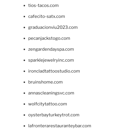
tios-tacos.com
cafecito-satx.com
graduacionviu2023.com
pecanjackstogo.com
zengardendayspa.com
sparklejewelryinc.com
ironcladtattoostudio.com
bruinshome.com
annascleaningsvc.com
wolfcitytattoo.com
oysterbayturkeytrot.com
lafronterarestauranteybar.com