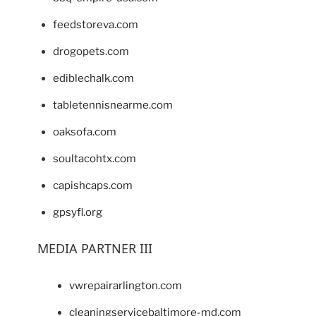
feedstoreva.com
drogopets.com
ediblechalk.com
tabletennisnearme.com
oaksofa.com
soultacohtx.com
capishcaps.com
gpsyfl.org
MEDIA PARTNER III
vwrepairarlington.com
cleaningservicebaltimore-md.com