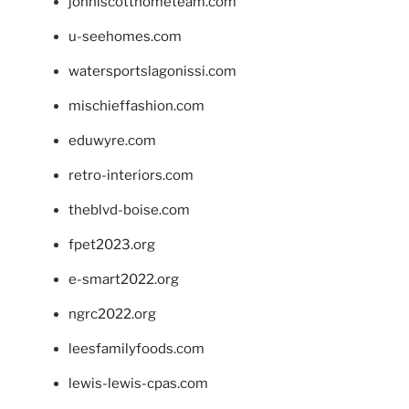
johnlscotthometeam.com
u-seehomes.com
watersportslagonissi.com
mischieffashion.com
eduwyre.com
retro-interiors.com
theblvd-boise.com
fpet2023.org
e-smart2022.org
ngrc2022.org
leesfamilyfoods.com
lewis-lewis-cpas.com