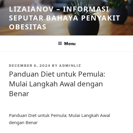
Skip
LIZAIANOV – INFORMASI
to
SEPUTAR BAHAYA PENYAKIT
content
OBESITAS
Menu
POSTED
DECEMBER 6, 2024
BY
ADMINLIZ
ON
Panduan Diet untuk Pemula:
Mulai Langkah Awal dengan
Benar
Panduan Diet untuk Pemula: Mulai Langkah Awal
dengan Benar