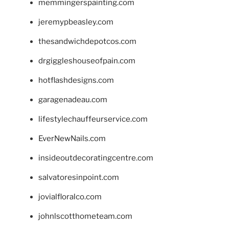
memmingerspainting.com
jeremypbeasley.com
thesandwichdepotcos.com
drgiggleshouseofpain.com
hotflashdesigns.com
garagenadeau.com
lifestylechauffeurservice.com
EverNewNails.com
insideoutdecoratingcentre.com
salvatoresinpoint.com
jovialfloralco.com
johnlscotthometeam.com