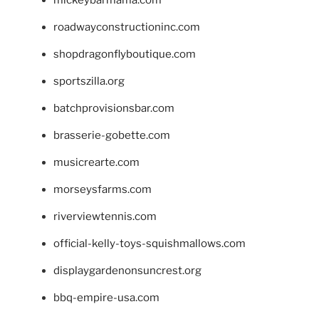
mickeybarmama.com
roadwayconstructioninc.com
shopdragonflyboutique.com
sportszilla.org
batchprovisionsbar.com
brasserie-gobette.com
musicrearte.com
morseysfarms.com
riverviewtennis.com
official-kelly-toys-squishmallows.com
displaygardenonsuncrest.org
bbq-empire-usa.com