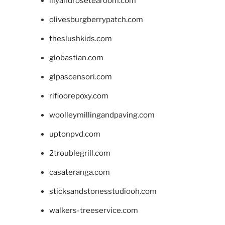
lilyandrosetearoom.com
olivesburgberrypatch.com
theslushkids.com
giobastian.com
glpascensori.com
rifloorepoxy.com
woolleymillingandpaving.com
uptonpvd.com
2troublegrill.com
casateranga.com
sticksandstonesstudiooh.com
walkers-treeservice.com