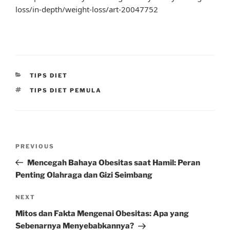
loss/in-depth/weight-loss/art-20047752
CATEGORIES
TIPS DIET
TAGS
TIPS DIET PEMULA
Post
Previous
PREVIOUS
navigation
Post
Mencegah Bahaya Obesitas saat Hamil: Peran
Penting Olahraga dan Gizi Seimbang
Next
NEXT
Post
Mitos dan Fakta Mengenai Obesitas: Apa yang
Sebenarnya Menyebabkannya?