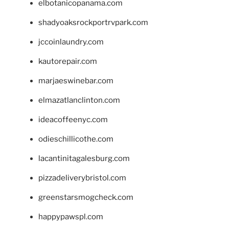
elbotanicopanama.com
shadyoaksrockportrvpark.com
jccoinlaundry.com
kautorepair.com
marjaeswinebar.com
elmazatlanclinton.com
ideacoffeenyc.com
odieschillicothe.com
lacantinitagalesburg.com
pizzadeliverybristol.com
greenstarsmogcheck.com
happypawspl.com