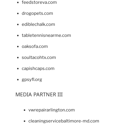
feedstoreva.com
drogopets.com
ediblechalk.com
tabletennisnearme.com
oaksofa.com
soultacohtx.com
capishcaps.com
gpsyfl.org
MEDIA PARTNER III
vwrepairarlington.com
cleaningservicebaltimore-md.com