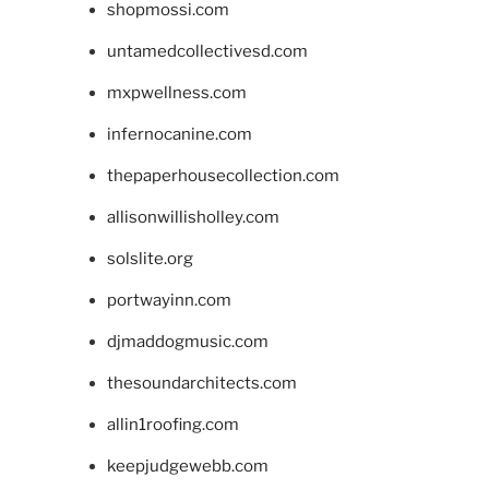
shopmossi.com
untamedcollectivesd.com
mxpwellness.com
infernocanine.com
thepaperhousecollection.com
allisonwillisholley.com
solslite.org
portwayinn.com
djmaddogmusic.com
thesoundarchitects.com
allin1roofing.com
keepjudgewebb.com