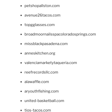
petshopallston.com
avenue26tacos.com
topgglasses.com
broadmoornailsspacoloradosprings.com
missblackpasadena.com
anneskitchen.org
valenciamarketytaqueria.com
reefrecordsllc.com
alawaffle.com
aryouthfishing.com
united-basketball.com
tios-tacos.com