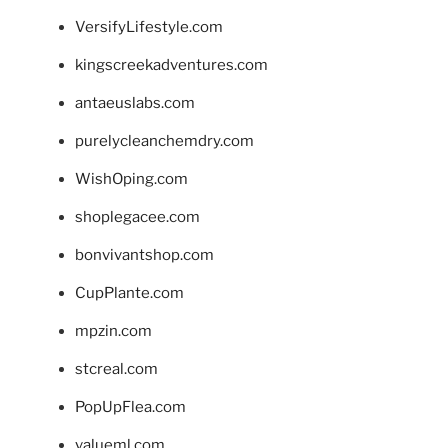
VersifyLifestyle.com
kingscreekadventures.com
antaeuslabs.com
purelycleanchemdry.com
WishOping.com
shoplegacee.com
bonvivantshop.com
CupPlante.com
mpzin.com
stcreal.com
PopUpFlea.com
valueml.com