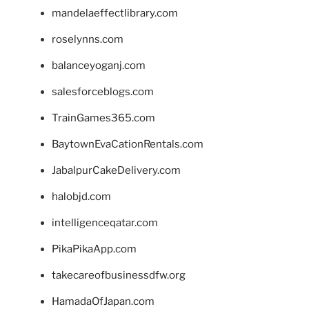
mandelaeffectlibrary.com
roselynns.com
balanceyoganj.com
salesforceblogs.com
TrainGames365.com
BaytownEvaCationRentals.com
JabalpurCakeDelivery.com
halobjd.com
intelligenceqatar.com
PikaPikaApp.com
takecareofbusinessdfw.org
HamadaOfJapan.com