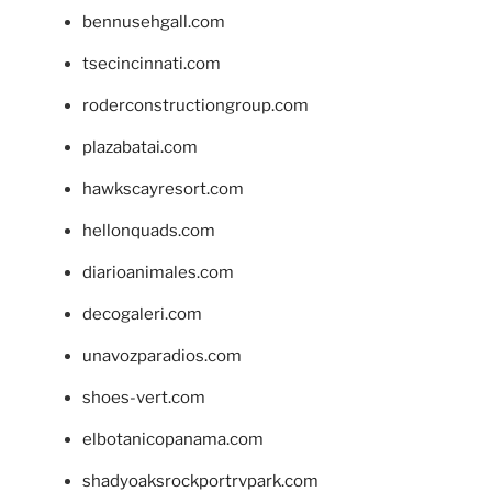
bennusehgall.com
tsecincinnati.com
roderconstructiongroup.com
plazabatai.com
hawkscayresort.com
hellonquads.com
diarioanimales.com
decogaleri.com
unavozparadios.com
shoes-vert.com
elbotanicopanama.com
shadyoaksrockportrvpark.com