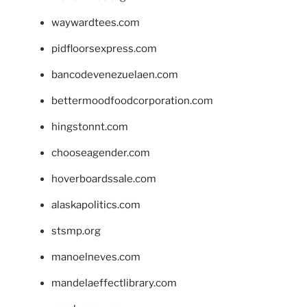
waywardtees.com
pidfloorsexpress.com
bancodevenezuelaen.com
bettermoodfoodcorporation.com
hingstonnt.com
chooseagender.com
hoverboardssale.com
alaskapolitics.com
stsmp.org
manoelneves.com
mandelaeffectlibrary.com