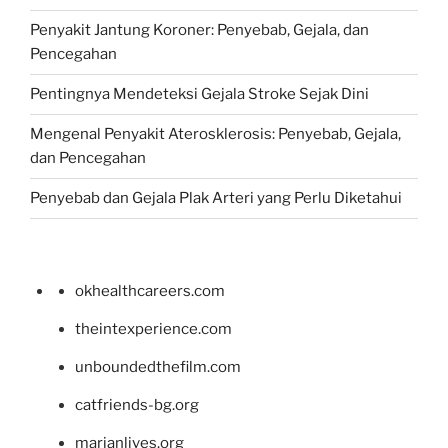
Penyakit Jantung Koroner: Penyebab, Gejala, dan
Pencegahan
Pentingnya Mendeteksi Gejala Stroke Sejak Dini
Mengenal Penyakit Aterosklerosis: Penyebab, Gejala,
dan Pencegahan
Penyebab dan Gejala Plak Arteri yang Perlu Diketahui
okhealthcareers.com
theintexperience.com
unboundedthefilm.com
catfriends-bg.org
marianlives.org