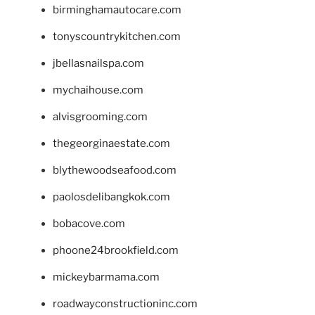
birminghamautocare.com
tonyscountrykitchen.com
jbellasnailspa.com
mychaihouse.com
alvisgrooming.com
thegeorginaestate.com
blythewoodseafood.com
paolosdelibangkok.com
bobacove.com
phoone24brookfield.com
mickeybarmama.com
roadwayconstructioninc.com