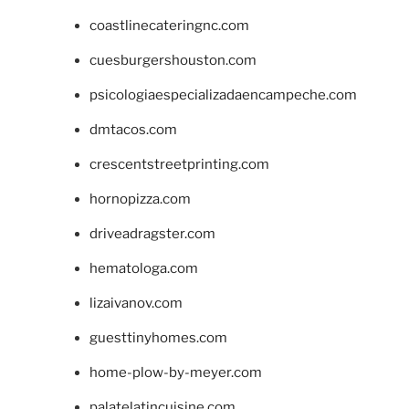
coastlinecateringnc.com
cuesburgershouston.com
psicologiaespecializadaencampeche.com
dmtacos.com
crescentstreetprinting.com
hornopizza.com
driveadragster.com
hematologa.com
lizaivanov.com
guesttinyhomes.com
home-plow-by-meyer.com
palatelatincuisine.com