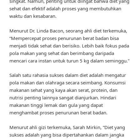
singkat. Namun, penting untuk diingat bahwa diet yang
sehat dan efektif adalah proses yang membutuhkan
waktu dan kesabaran.
Menurut Dr. Linda Bacon, seorang ahli diet terkemuka,
“Mempercepat proses penurunan berat badan bisa
menjadi tidak sehat dan berisiko. Lebih baik fokus pada
pola makan yang sehat dan berimbang daripada
mencari cara instan untuk turun 5 kg dalam seminggu.”
Salah satu rahasia sukses dalam diet adalah mengatur
pola makan dan olahraga secara seimbang. Konsumsi
makanan sehat yang kaya akan serat, protein, dan
nutrisi penting lainnya sangat dianjurkan. Hindari
makanan tinggi lemak dan gula yang dapat
menghambat proses penurunan berat badan.
Menurut ahli gizi terkemuka, Sarah Mirkin, “Diet yang
sukses adalah yang bisa dipertahankan dalam jangka