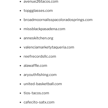
avenue26tacos.com
topgglasses.com
broadmoornailsspacoloradosprings.com
missblackpasadena.com
anneskitchen.org
valenciamarketytaqueria.com
reefrecordsllc.com
alawaffle.com
aryouthfishing.com
united-basketball.com
tios-tacos.com
cafecito-satx.com