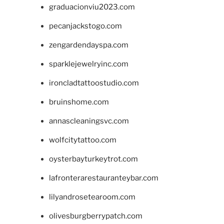
graduacionviu2023.com
pecanjackstogo.com
zengardendayspa.com
sparklejewelryinc.com
ironcladtattoostudio.com
bruinshome.com
annascleaningsvc.com
wolfcitytattoo.com
oysterbayturkeytrot.com
lafronterarestauranteybar.com
lilyandrosetearoom.com
olivesburgberrypatch.com