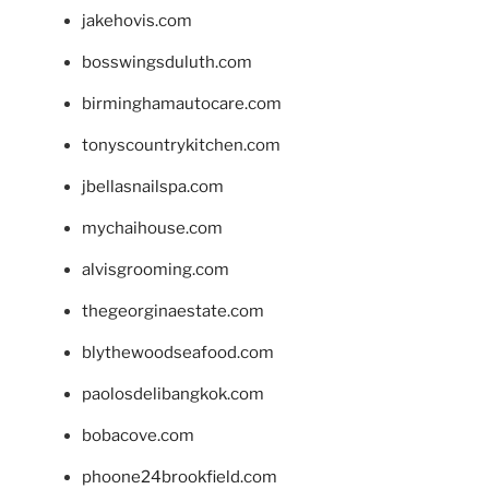
jakehovis.com
bosswingsduluth.com
birminghamautocare.com
tonyscountrykitchen.com
jbellasnailspa.com
mychaihouse.com
alvisgrooming.com
thegeorginaestate.com
blythewoodseafood.com
paolosdelibangkok.com
bobacove.com
phoone24brookfield.com