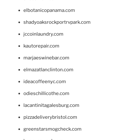
elbotanicopanama.com
shadyoaksrockportrvpark.com
jccoinlaundry.com
kautorepair.com
marjaeswinebar.com
elmazatlanclinton.com
ideacoffeenyc.com
odieschillicothe.com
lacantinitagalesburg.com
pizzadeliverybristol.com
greenstarsmogcheck.com