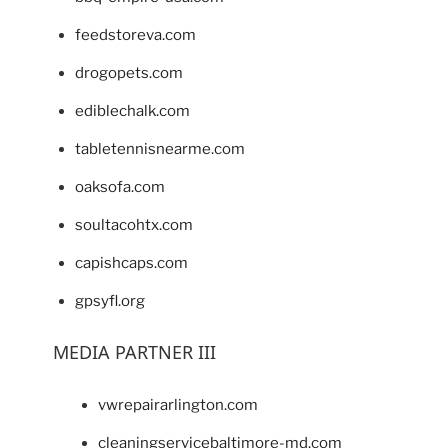
feedstoreva.com
drogopets.com
ediblechalk.com
tabletennisnearme.com
oaksofa.com
soultacohtx.com
capishcaps.com
gpsyfl.org
MEDIA PARTNER III
vwrepairarlington.com
cleaningservicebaltimore-md.com