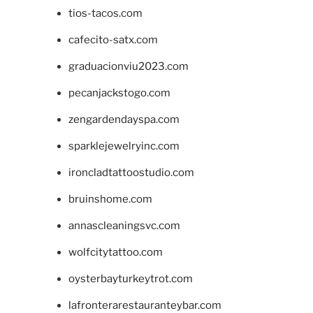
tios-tacos.com
cafecito-satx.com
graduacionviu2023.com
pecanjackstogo.com
zengardendayspa.com
sparklejewelryinc.com
ironcladtattoostudio.com
bruinshome.com
annascleaningsvc.com
wolfcitytattoo.com
oysterbayturkeytrot.com
lafronterarestauranteybar.com