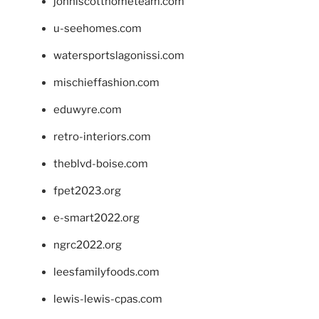
johnlscotthometeam.com
u-seehomes.com
watersportslagonissi.com
mischieffashion.com
eduwyre.com
retro-interiors.com
theblvd-boise.com
fpet2023.org
e-smart2022.org
ngrc2022.org
leesfamilyfoods.com
lewis-lewis-cpas.com