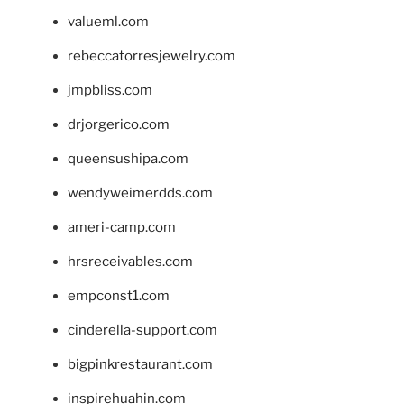
valueml.com
rebeccatorresjewelry.com
jmpbliss.com
drjorgerico.com
queensushipa.com
wendyweimerdds.com
ameri-camp.com
hrsreceivables.com
empconst1.com
cinderella-support.com
bigpinkrestaurant.com
inspirehuahin.com