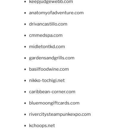
keepjudgewebb.com
anatomyofadventure.com
drivancastillo.com
cmmedspa.com
midletontkd.com
gardensandgrills.com
basilfoodwine.com
nikko-tochigi.net
caribbean-corner.com
bluemoongiftcards.com
rivercitysteampunkexpo.com
kchoops.net