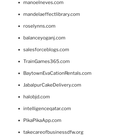
manoelneves.com
mandelaeffectlibrary.com
roselynns.com
balanceyoganj.com
salesforceblogs.com
TrainGames365.com
BaytownEvaCationRentals.com
JabalpurCakeDelivery.com
halobjd.com
intelligenceqatar.com
PikaPikaApp.com
takecareofbusinessdfw.org