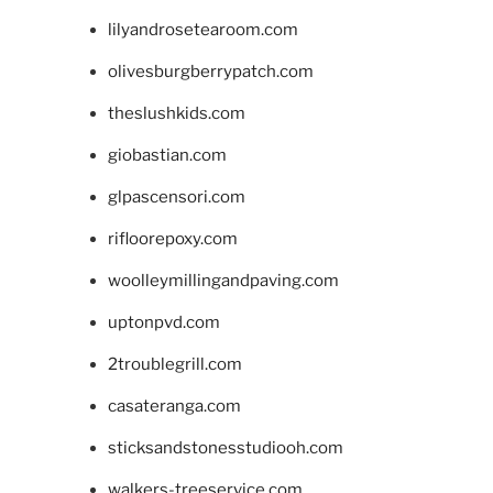
lilyandrosetearoom.com
olivesburgberrypatch.com
theslushkids.com
giobastian.com
glpascensori.com
rifloorepoxy.com
woolleymillingandpaving.com
uptonpvd.com
2troublegrill.com
casateranga.com
sticksandstonesstudiooh.com
walkers-treeservice.com