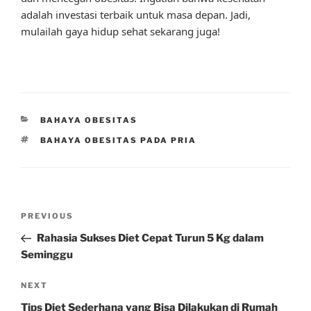
adalah investasi terbaik untuk masa depan. Jadi,
mulailah gaya hidup sehat sekarang juga!
CATEGORIES
BAHAYA OBESITAS
TAGS
BAHAYA OBESITAS PADA PRIA
Post
Previous
PREVIOUS
navigation
Post
Rahasia Sukses Diet Cepat Turun 5 Kg dalam
Seminggu
Next
NEXT
Post
Tips Diet Sederhana yang Bisa Dilakukan di Rumah