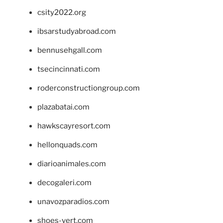
csity2022.org
ibsarstudyabroad.com
bennusehgall.com
tsecincinnati.com
roderconstructiongroup.com
plazabatai.com
hawkscayresort.com
hellonquads.com
diarioanimales.com
decogaleri.com
unavozparadios.com
shoes-vert.com