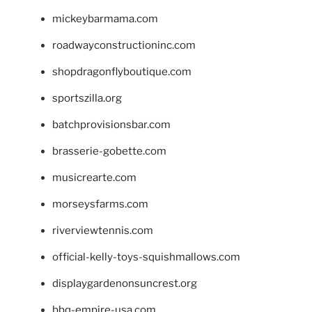
mickeybarmama.com
roadwayconstructioninc.com
shopdragonflyboutique.com
sportszilla.org
batchprovisionsbar.com
brasserie-gobette.com
musicrearte.com
morseysfarms.com
riverviewtennis.com
official-kelly-toys-squishmallows.com
displaygardenonsuncrest.org
bbq-empire-usa.com