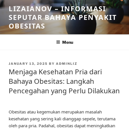
Skip
LIZAIANOV – INFORMASI
to
SEPUTAR BAHAYA PENYAKIT
content
OBESITAS
Menu
POSTED
JANUARY 13, 2025
BY
ADMINLIZ
ON
Menjaga Kesehatan Pria dari
Bahaya Obesitas: Langkah
Pencegahan yang Perlu Dilakukan
Obesitas atau kegemukan merupakan masalah
kesehatan yang sering kali dianggap sepele, terutama
oleh para pria. Padahal, obesitas dapat meningkatkan