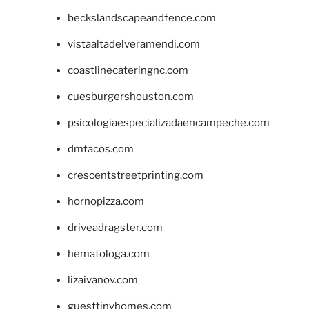
beckslandscapeandfence.com
vistaaltadelveramendi.com
coastlinecateringnc.com
cuesburgershouston.com
psicologiaespecializadaencampeche.com
dmtacos.com
crescentstreetprinting.com
hornopizza.com
driveadragster.com
hematologa.com
lizaivanov.com
guesttinyhomes.com