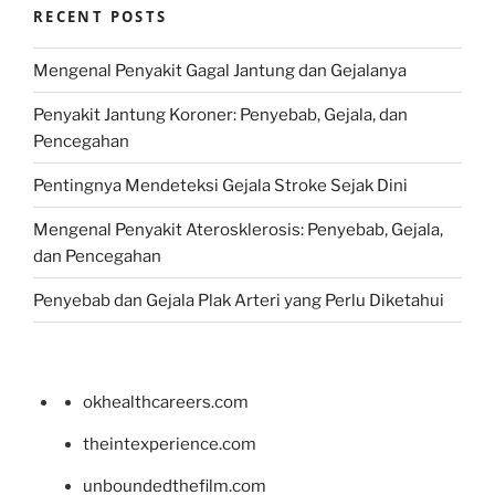
RECENT POSTS
Mengenal Penyakit Gagal Jantung dan Gejalanya
Penyakit Jantung Koroner: Penyebab, Gejala, dan
Pencegahan
Pentingnya Mendeteksi Gejala Stroke Sejak Dini
Mengenal Penyakit Aterosklerosis: Penyebab, Gejala,
dan Pencegahan
Penyebab dan Gejala Plak Arteri yang Perlu Diketahui
okhealthcareers.com
theintexperience.com
unboundedthefilm.com