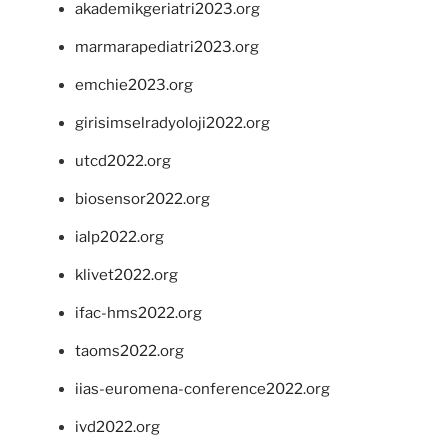
akademikgeriatri2023.org
marmarapediatri2023.org
emchie2023.org
girisimselradyoloji2022.org
utcd2022.org
biosensor2022.org
ialp2022.org
klivet2022.org
ifac-hms2022.org
taoms2022.org
iias-euromena-conference2022.org
ivd2022.org