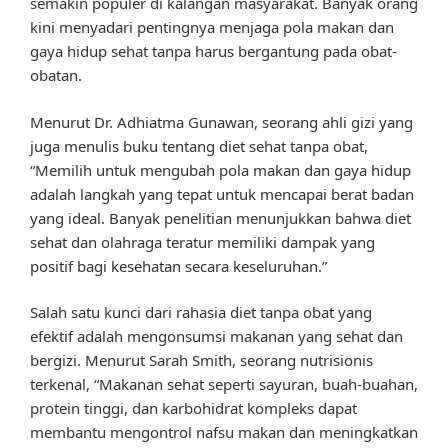
semakin populer di kalangan masyarakat. Banyak orang
kini menyadari pentingnya menjaga pola makan dan
gaya hidup sehat tanpa harus bergantung pada obat-
obatan.
Menurut Dr. Adhiatma Gunawan, seorang ahli gizi yang
juga menulis buku tentang diet sehat tanpa obat,
“Memilih untuk mengubah pola makan dan gaya hidup
adalah langkah yang tepat untuk mencapai berat badan
yang ideal. Banyak penelitian menunjukkan bahwa diet
sehat dan olahraga teratur memiliki dampak yang
positif bagi kesehatan secara keseluruhan.”
Salah satu kunci dari rahasia diet tanpa obat yang
efektif adalah mengonsumsi makanan yang sehat dan
bergizi. Menurut Sarah Smith, seorang nutrisionis
terkenal, “Makanan sehat seperti sayuran, buah-buahan,
protein tinggi, dan karbohidrat kompleks dapat
membantu mengontrol nafsu makan dan meningkatkan