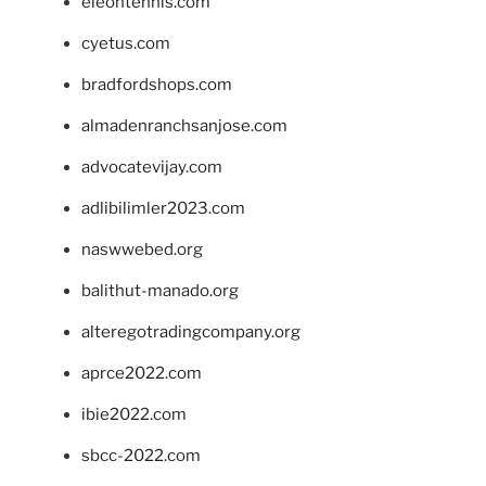
eleontennis.com
cyetus.com
bradfordshops.com
almadenranchsanjose.com
advocatevijay.com
adlibilimler2023.com
naswwebed.org
balithut-manado.org
alteregotradingcompany.org
aprce2022.com
ibie2022.com
sbcc-2022.com