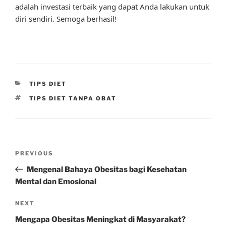
adalah investasi terbaik yang dapat Anda lakukan untuk
diri sendiri. Semoga berhasil!
CATEGORIES
TIPS DIET
TAGS
TIPS DIET TANPA OBAT
Post
Previous
PREVIOUS
navigation
Post
Mengenal Bahaya Obesitas bagi Kesehatan
Mental dan Emosional
Next
NEXT
Post
Mengapa Obesitas Meningkat di Masyarakat?