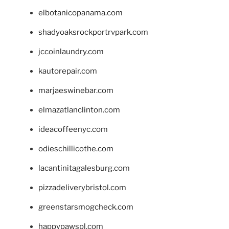
elbotanicopanama.com
shadyoaksrockportrvpark.com
jccoinlaundry.com
kautorepair.com
marjaeswinebar.com
elmazatlanclinton.com
ideacoffeenyc.com
odieschillicothe.com
lacantinitagalesburg.com
pizzadeliverybristol.com
greenstarsmogcheck.com
happypawspl.com