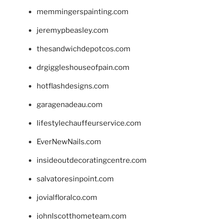
memmingerspainting.com
jeremypbeasley.com
thesandwichdepotcos.com
drgiggleshouseofpain.com
hotflashdesigns.com
garagenadeau.com
lifestylechauffeurservice.com
EverNewNails.com
insideoutdecoratingcentre.com
salvatoresinpoint.com
jovialfloralco.com
johnlscotthometeam.com