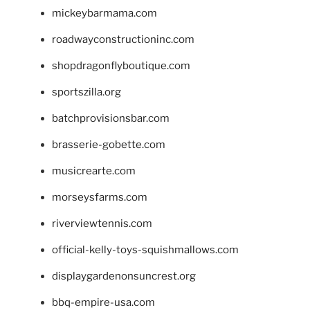
mickeybarmama.com
roadwayconstructioninc.com
shopdragonflyboutique.com
sportszilla.org
batchprovisionsbar.com
brasserie-gobette.com
musicrearte.com
morseysfarms.com
riverviewtennis.com
official-kelly-toys-squishmallows.com
displaygardenonsuncrest.org
bbq-empire-usa.com