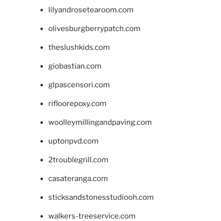
lilyandrosetearoom.com
olivesburgberrypatch.com
theslushkids.com
giobastian.com
glpascensori.com
rifloorepoxy.com
woolleymillingandpaving.com
uptonpvd.com
2troublegrill.com
casateranga.com
sticksandstonesstudiooh.com
walkers-treeservice.com