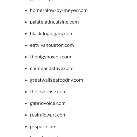
home-plow-by-meyer.com
palatelatincuisine.com
blackdoglegacy.com
eatvivahouston.com
thebigshowok.com
chimeandstave.com
greatwallseafoodny.com
theloverose.com
gabriovoice.com
resinflowart.com
p-sports.net