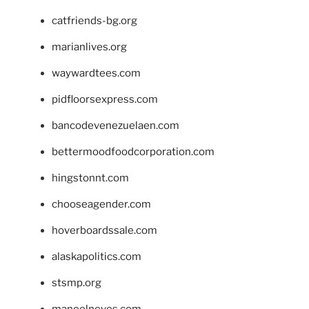
catfriends-bg.org
marianlives.org
waywardtees.com
pidfloorsexpress.com
bancodevenezuelaen.com
bettermoodfoodcorporation.com
hingstonnt.com
chooseagender.com
hoverboardssale.com
alaskapolitics.com
stsmp.org