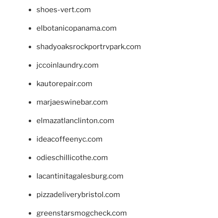
shoes-vert.com
elbotanicopanama.com
shadyoaksrockportrvpark.com
jccoinlaundry.com
kautorepair.com
marjaeswinebar.com
elmazatlanclinton.com
ideacoffeenyc.com
odieschillicothe.com
lacantinitagalesburg.com
pizzadeliverybristol.com
greenstarsmogcheck.com