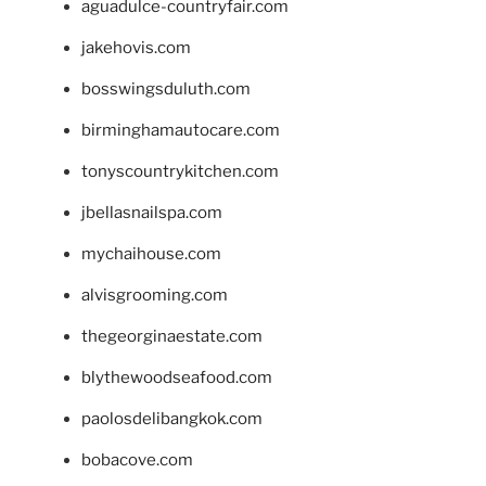
aguadulce-countryfair.com
jakehovis.com
bosswingsduluth.com
birminghamautocare.com
tonyscountrykitchen.com
jbellasnailspa.com
mychaihouse.com
alvisgrooming.com
thegeorginaestate.com
blythewoodseafood.com
paolosdelibangkok.com
bobacove.com