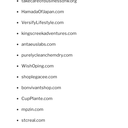
takecareofbusinessdfw.org
HamadaOfJapan.com
VersifyLifestyle.com
kingscreekadventures.com
antaeuslabs.com
purelycleanchemdry.com
WishOping.com
shoplegacee.com
bonvivantshop.com
CupPlante.com
mpzin.com
stcreal.com