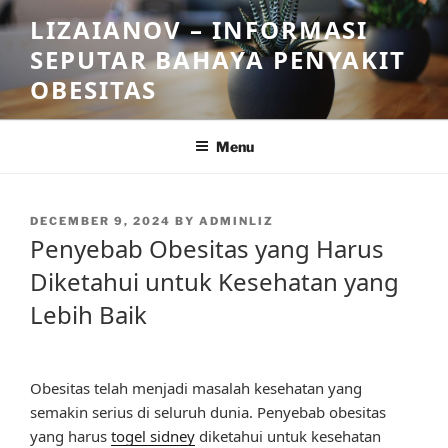
Skip
LIZAIANOV – INFORMASI
to
SEPUTAR BAHAYA PENYAKIT
content
OBESITAS
Menu
POSTED
DECEMBER 9, 2024
BY
ADMINLIZ
ON
Penyebab Obesitas yang Harus
Diketahui untuk Kesehatan yang
Lebih Baik
Obesitas telah menjadi masalah kesehatan yang
semakin serius di seluruh dunia. Penyebab obesitas
yang harus
togel sidney
diketahui untuk kesehatan