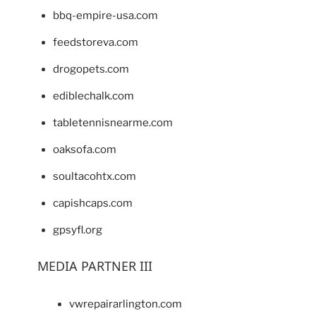
bbq-empire-usa.com
feedstoreva.com
drogopets.com
ediblechalk.com
tabletennisnearme.com
oaksofa.com
soultacohtx.com
capishcaps.com
gpsyfl.org
MEDIA PARTNER III
vwrepairarlington.com