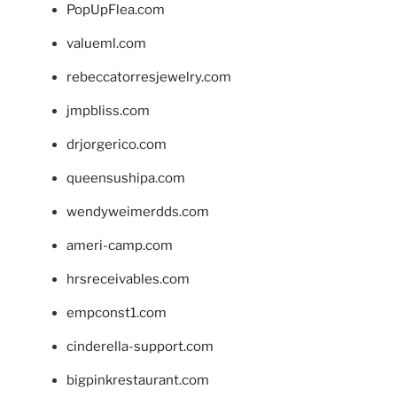
PopUpFlea.com
valueml.com
rebeccatorresjewelry.com
jmpbliss.com
drjorgerico.com
queensushipa.com
wendyweimerdds.com
ameri-camp.com
hrsreceivables.com
empconst1.com
cinderella-support.com
bigpinkrestaurant.com