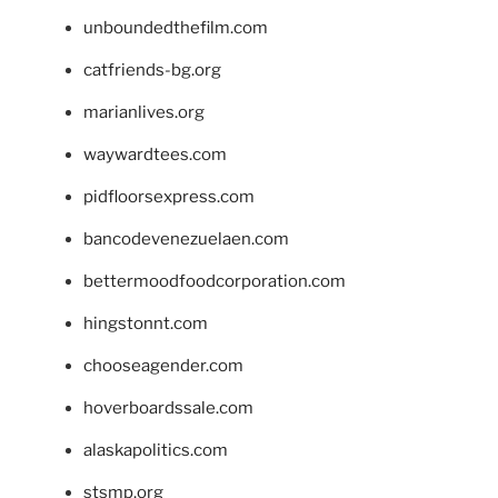
unboundedthefilm.com
catfriends-bg.org
marianlives.org
waywardtees.com
pidfloorsexpress.com
bancodevenezuelaen.com
bettermoodfoodcorporation.com
hingstonnt.com
chooseagender.com
hoverboardssale.com
alaskapolitics.com
stsmp.org