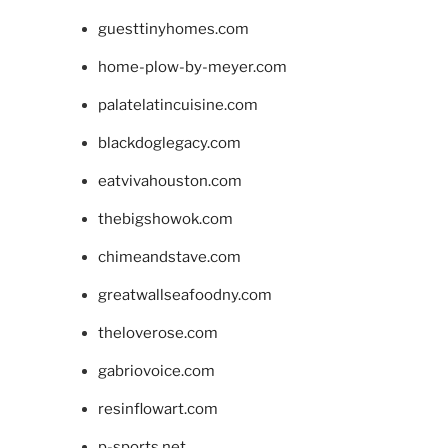
guesttinyhomes.com
home-plow-by-meyer.com
palatelatincuisine.com
blackdoglegacy.com
eatvivahouston.com
thebigshowok.com
chimeandstave.com
greatwallseafoodny.com
theloverose.com
gabriovoice.com
resinflowart.com
p-sports.net