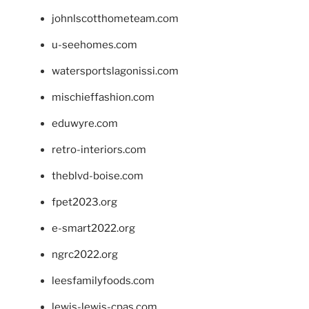
johnlscotthometeam.com
u-seehomes.com
watersportslagonissi.com
mischieffashion.com
eduwyre.com
retro-interiors.com
theblvd-boise.com
fpet2023.org
e-smart2022.org
ngrc2022.org
leesfamilyfoods.com
lewis-lewis-cpas.com