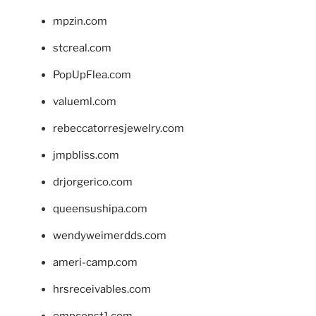
mpzin.com
stcreal.com
PopUpFlea.com
valueml.com
rebeccatorresjewelry.com
jmpbliss.com
drjorgerico.com
queensushipa.com
wendyweimerdds.com
ameri-camp.com
hrsreceivables.com
empconst1.com