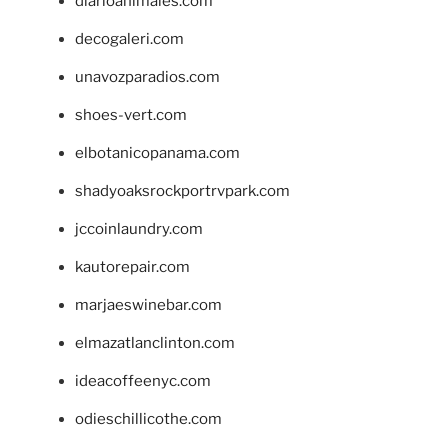
diarioanimales.com
decogaleri.com
unavozparadios.com
shoes-vert.com
elbotanicopanama.com
shadyoaksrockportrvpark.com
jccoinlaundry.com
kautorepair.com
marjaeswinebar.com
elmazatlanclinton.com
ideacoffeenyc.com
odieschillicothe.com