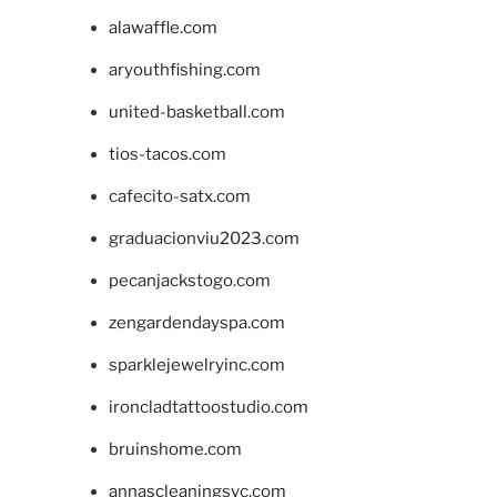
alawaffle.com
aryouthfishing.com
united-basketball.com
tios-tacos.com
cafecito-satx.com
graduacionviu2023.com
pecanjackstogo.com
zengardendayspa.com
sparklejewelryinc.com
ironcladtattoostudio.com
bruinshome.com
annascleaningsvc.com