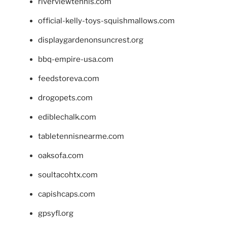
riverviewtennis.com
official-kelly-toys-squishmallows.com
displaygardenonsuncrest.org
bbq-empire-usa.com
feedstoreva.com
drogopets.com
ediblechalk.com
tabletennisnearme.com
oaksofa.com
soultacohtx.com
capishcaps.com
gpsyfl.org