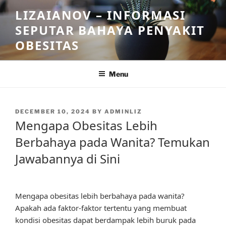
Skip
LIZAIANOV – INFORMASI
to
SEPUTAR BAHAYA PENYAKIT
content
OBESITAS
Menu
POSTED
DECEMBER 10, 2024
BY
ADMINLIZ
ON
Mengapa Obesitas Lebih
Berbahaya pada Wanita? Temukan
Jawabannya di Sini
Mengapa obesitas lebih berbahaya pada wanita?
Apakah ada faktor-faktor tertentu yang membuat
kondisi obesitas dapat berdampak lebih buruk pada