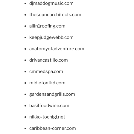
djmaddogmusic.com
thesoundarchitects.com
allin1roofing.com
keepjudgewebb.com
anatomyofadventure.com
drivancastillo.com
cmmedspa.com
midletontkd.com
gardensandgrills.com
basilfoodwine.com
nikko-tochigi.net
caribbean-corner.com