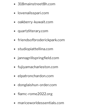
318mainstreet8h.com
lovenailsspari.com
oakberry-kuwait.com
quartzliterary.com
friendsofbroderickpark.com
studiopiattellina.com
jannagrillspringfield.com
fujiyamacharleston.com
elpatronchardon.com
donglaishun-order.com
fiamc-rome2022.org
mariceworldessentials.com