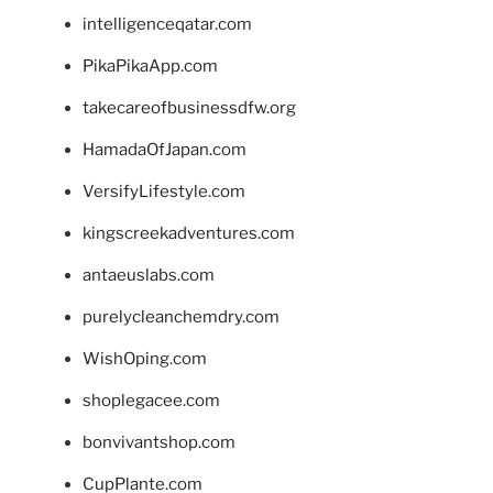
intelligenceqatar.com
PikaPikaApp.com
takecareofbusinessdfw.org
HamadaOfJapan.com
VersifyLifestyle.com
kingscreekadventures.com
antaeuslabs.com
purelycleanchemdry.com
WishOping.com
shoplegacee.com
bonvivantshop.com
CupPlante.com