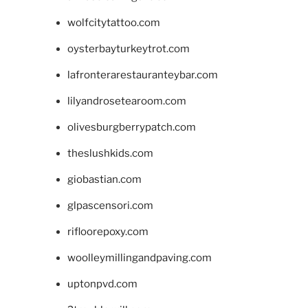
wolfcitytattoo.com
oysterbayturkeytrot.com
lafronterarestauranteybar.com
lilyandrosetearoom.com
olivesburgberrypatch.com
theslushkids.com
giobastian.com
glpascensori.com
rifloorepoxy.com
woolleymillingandpaving.com
uptonpvd.com