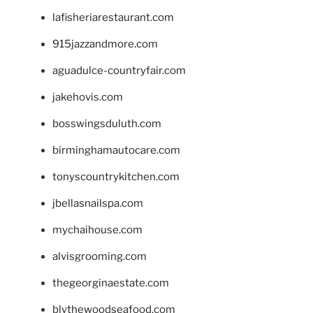
lafisheriarestaurant.com
915jazzandmore.com
aguadulce-countryfair.com
jakehovis.com
bosswingsduluth.com
birminghamautocare.com
tonyscountrykitchen.com
jbellasnailspa.com
mychaihouse.com
alvisgrooming.com
thegeorginaestate.com
blythewoodseafood.com