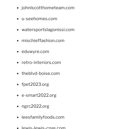
johnlscotthometeam.com
u-seehomes.com
watersportslagonissi.com
mischieffashion.com
eduwyre.com
retro-interiors.com
theblvd-boise.com
fpet2023.org
e-smart2022.org
ngrc2022.org
leesfamilyfoods.com
lewis-lewis-cpas.com