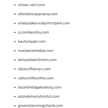
shoes-vert.com
elbotanicopanama.com
shadyoaksrockportrvpark.com
jccoinlaundry.com
kautorepair.com
marjaeswinebar.com
elmazatlanclinton.com
ideacoffeenyc.com
odieschillicothe.com
lacantinitagalesburg.com
pizzadeliverybristol.com
greenstarsmogcheck.com