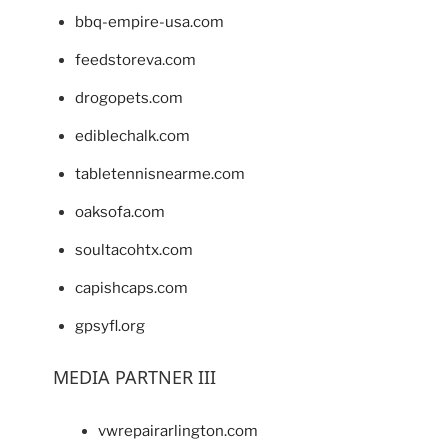
bbq-empire-usa.com
feedstoreva.com
drogopets.com
ediblechalk.com
tabletennisnearme.com
oaksofa.com
soultacohtx.com
capishcaps.com
gpsyfl.org
MEDIA PARTNER III
vwrepairarlington.com