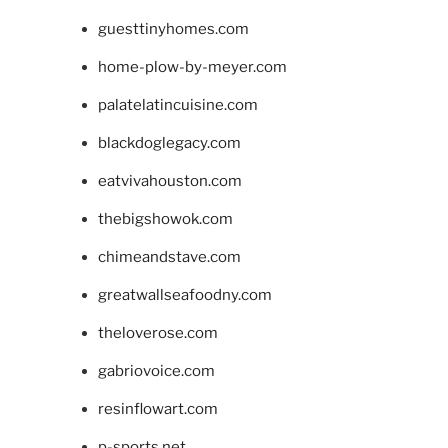
guesttinyhomes.com
home-plow-by-meyer.com
palatelatincuisine.com
blackdoglegacy.com
eatvivahouston.com
thebigshowok.com
chimeandstave.com
greatwallseafoodny.com
theloverose.com
gabriovoice.com
resinflowart.com
p-sports.net