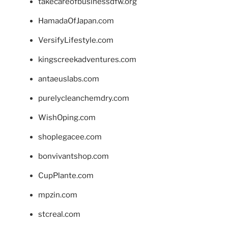
takecareofbusinessdfw.org
HamadaOfJapan.com
VersifyLifestyle.com
kingscreekadventures.com
antaeuslabs.com
purelycleanchemdry.com
WishOping.com
shoplegacee.com
bonvivantshop.com
CupPlante.com
mpzin.com
stcreal.com