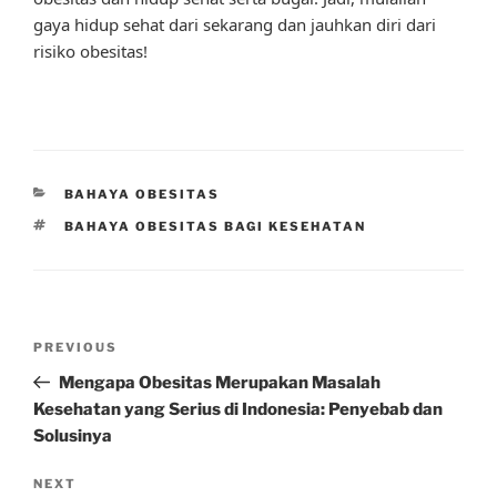
gaya hidup sehat dari sekarang dan jauhkan diri dari
risiko obesitas!
CATEGORIES
BAHAYA OBESITAS
TAGS
BAHAYA OBESITAS BAGI KESEHATAN
Post
Previous
PREVIOUS
navigation
Post
Mengapa Obesitas Merupakan Masalah
Kesehatan yang Serius di Indonesia: Penyebab dan
Solusinya
Next
NEXT