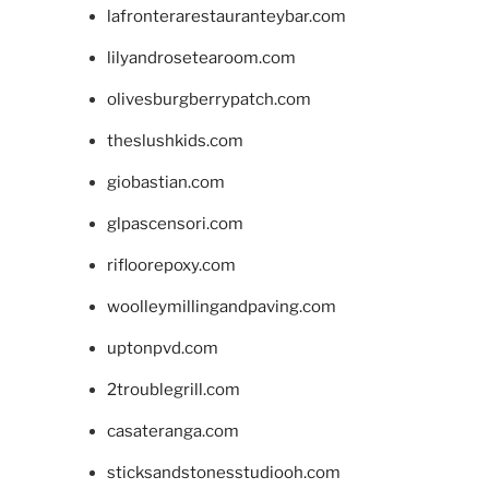
lafronterarestauranteybar.com
lilyandrosetearoom.com
olivesburgberrypatch.com
theslushkids.com
giobastian.com
glpascensori.com
rifloorepoxy.com
woolleymillingandpaving.com
uptonpvd.com
2troublegrill.com
casateranga.com
sticksandstonesstudiooh.com