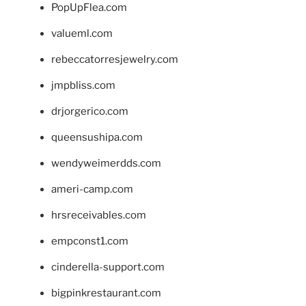
PopUpFlea.com
valueml.com
rebeccatorresjewelry.com
jmpbliss.com
drjorgerico.com
queensushipa.com
wendyweimerdds.com
ameri-camp.com
hrsreceivables.com
empconst1.com
cinderella-support.com
bigpinkrestaurant.com