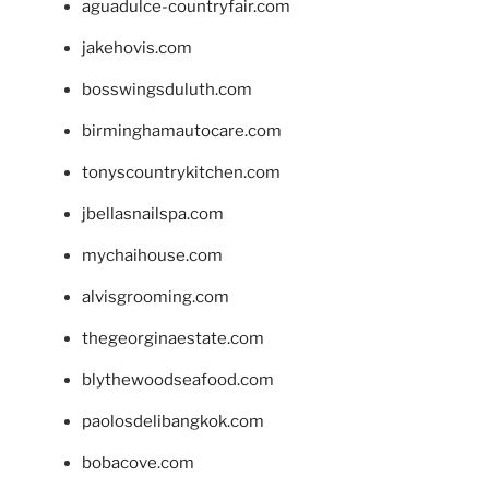
aguadulce-countryfair.com
jakehovis.com
bosswingsduluth.com
birminghamautocare.com
tonyscountrykitchen.com
jbellasnailspa.com
mychaihouse.com
alvisgrooming.com
thegeorginaestate.com
blythewoodseafood.com
paolosdelibangkok.com
bobacove.com