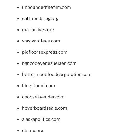
unboundedthefilm.com
catfriends-bg.org
marianlives.org
waywardtees.com
pidfloorsexpress.com
bancodevenezuelaen.com
bettermoodfoodcorporation.com
hingstonnt.com
chooseagender.com
hoverboardssale.com
alaskapolitics.com
stsmp.org