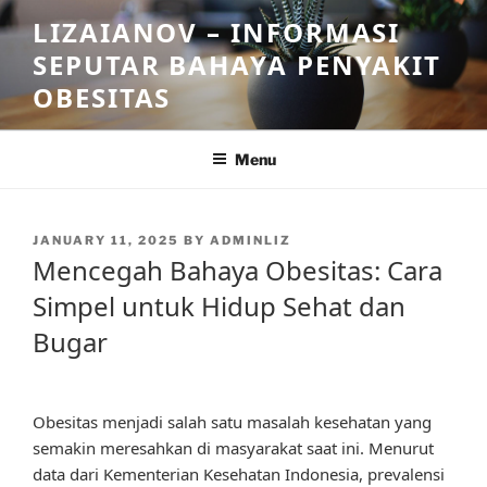
Skip
LIZAIANOV – INFORMASI
to
SEPUTAR BAHAYA PENYAKIT
content
OBESITAS
Menu
POSTED
JANUARY 11, 2025
BY
ADMINLIZ
ON
Mencegah Bahaya Obesitas: Cara
Simpel untuk Hidup Sehat dan
Bugar
Obesitas menjadi salah satu masalah kesehatan yang
semakin meresahkan di masyarakat saat ini. Menurut
data dari Kementerian Kesehatan Indonesia, prevalensi