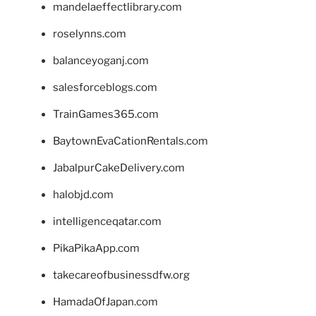
mandelaeffectlibrary.com
roselynns.com
balanceyoganj.com
salesforceblogs.com
TrainGames365.com
BaytownEvaCationRentals.com
JabalpurCakeDelivery.com
halobjd.com
intelligenceqatar.com
PikaPikaApp.com
takecareofbusinessdfw.org
HamadaOfJapan.com