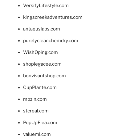
VersifyLifestyle.com
kingscreekadventures.com
antaeuslabs.com
purelycleanchemdry.com
WishOping.com
shoplegacee.com
bonvivantshop.com
CupPlante.com
mpzin.com
stcreal.com
PopUpFlea.com
valueml.com