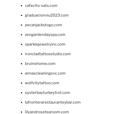
cafecito-satx.com
graduacionviu2023.com
pecanjackstogo.com
zengardendayspa.com
sparklejewelryinc.com
ironcladtattoostudio.com
bruinshome.com
annascleaningsvc.com
wolfcitytattoo.com
oysterbayturkeytrot.com
lafronterarestauranteybar.com
lilyandrosetearoom.com