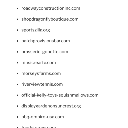
roadwayconstructioninc.com
shopdragonflyboutique.com
sportszilla.org
batchprovisionsbar.com
brasserie-gobette.com
musicrearte.com
morseysfarms.com
riverviewtennis.com
official-kelly-toys-squishmallows.com
displaygardenonsuncrest.org
bbq-empire-usa.com
feedstoreva.com