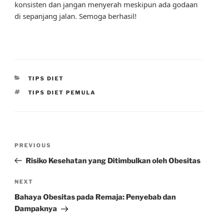
konsisten dan jangan menyerah meskipun ada godaan
di sepanjang jalan. Semoga berhasil!
CATEGORIES
TIPS DIET
TAGS
TIPS DIET PEMULA
Post
Previous
PREVIOUS
navigation
Post
Risiko Kesehatan yang Ditimbulkan oleh Obesitas
Next
NEXT
Post
Bahaya Obesitas pada Remaja: Penyebab dan
Dampaknya