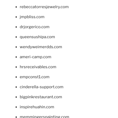
rebeccatorresjewelry.com
jmpbliss.com
drjorgerico.com
queensushipa.com
wendyweimerdds.com
ameri-camp.com
hrsreceivables.com
empconst1.com
cinderella-support.com
bigpinkrestaurant.com
inspirehuahin.com
memmingerspainting.com