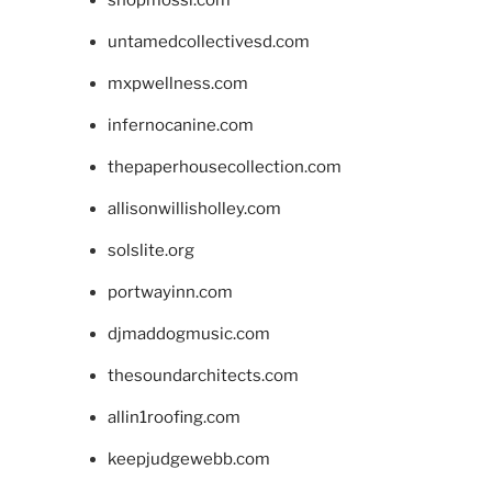
untamedcollectivesd.com
mxpwellness.com
infernocanine.com
thepaperhousecollection.com
allisonwillisholley.com
solslite.org
portwayinn.com
djmaddogmusic.com
thesoundarchitects.com
allin1roofing.com
keepjudgewebb.com