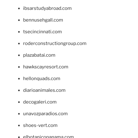
ibsarstudyabroad.com
bennusehgall.com
tsecincinnati.com
roderconstructiongroup.com
plazabatai.com
hawkscayresort.com
hellonquads.com
diarioanimales.com
decogaleri.com
unavozparadios.com
shoes-vert.com
elbotanicopanama.com