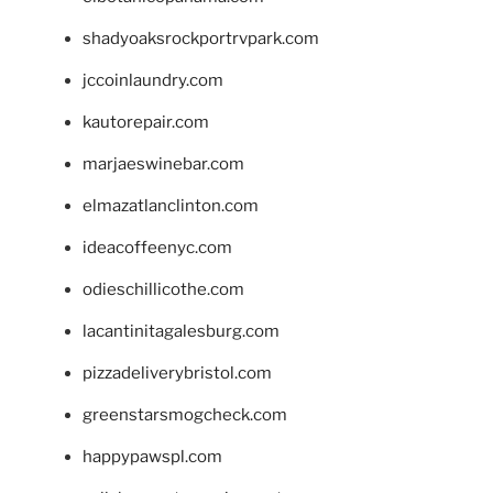
shadyoaksrockportrvpark.com
jccoinlaundry.com
kautorepair.com
marjaeswinebar.com
elmazatlanclinton.com
ideacoffeenyc.com
odieschillicothe.com
lacantinitagalesburg.com
pizzadeliverybristol.com
greenstarsmogcheck.com
happypawspl.com