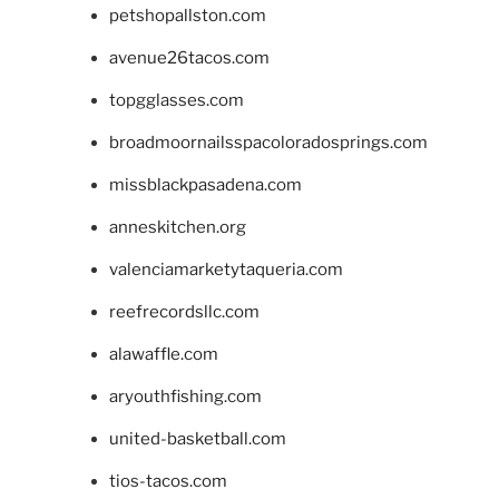
petshopallston.com
avenue26tacos.com
topgglasses.com
broadmoornailsspacoloradosprings.com
missblackpasadena.com
anneskitchen.org
valenciamarketytaqueria.com
reefrecordsllc.com
alawaffle.com
aryouthfishing.com
united-basketball.com
tios-tacos.com