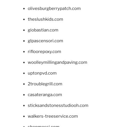
olivesburgberrypatch.com
theslushkids.com
giobastian.com
glpascensori.com
rifloorepoxy.com
woolleymillingandpaving.com
uptonpvd.com
2troublegrill.com
casateranga.com
sticksandstonesstudiooh.com
walkers-treeservice.com
shopmossi.com