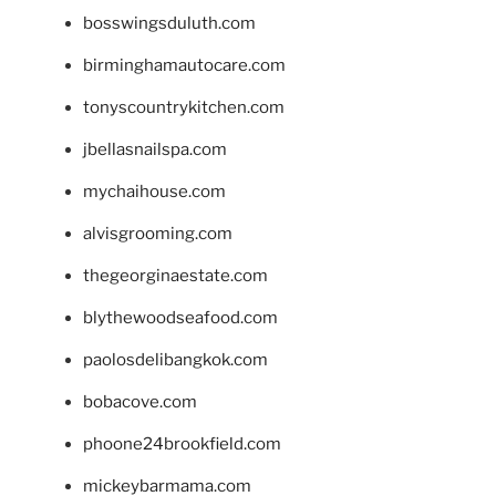
bosswingsduluth.com
birminghamautocare.com
tonyscountrykitchen.com
jbellasnailspa.com
mychaihouse.com
alvisgrooming.com
thegeorginaestate.com
blythewoodseafood.com
paolosdelibangkok.com
bobacove.com
phoone24brookfield.com
mickeybarmama.com