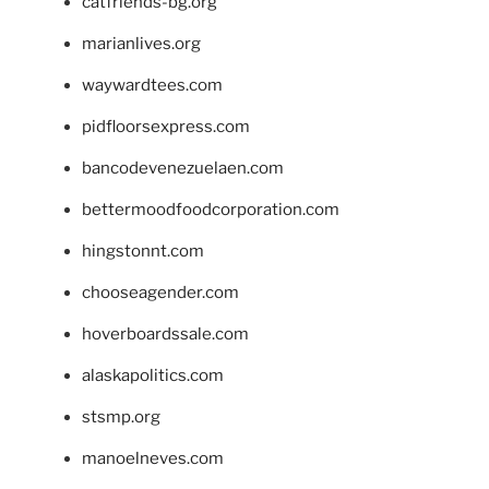
catfriends-bg.org
marianlives.org
waywardtees.com
pidfloorsexpress.com
bancodevenezuelaen.com
bettermoodfoodcorporation.com
hingstonnt.com
chooseagender.com
hoverboardssale.com
alaskapolitics.com
stsmp.org
manoelneves.com