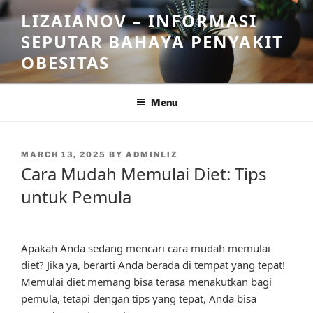
Skip
LIZAIANOV – INFORMASI
to
SEPUTAR BAHAYA PENYAKIT
content
OBESITAS
Menu
POSTED
MARCH 13, 2025
BY
ADMINLIZ
ON
Cara Mudah Memulai Diet: Tips
untuk Pemula
Apakah Anda sedang mencari cara mudah memulai
diet? Jika ya, berarti Anda berada di tempat yang tepat!
Memulai diet memang bisa terasa menakutkan bagi
pemula, tetapi dengan tips yang tepat, Anda bisa