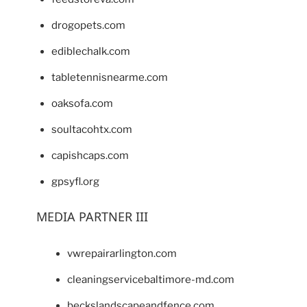
drogopets.com
ediblechalk.com
tabletennisnearme.com
oaksofa.com
soultacohtx.com
capishcaps.com
gpsyfl.org
MEDIA PARTNER III
vwrepairarlington.com
cleaningservicebaltimore-md.com
beckslandscapeandfence.com