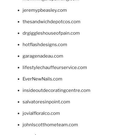
jeremypbeasley.com
thesandwichdepotcos.com
drgiggleshouseofpain.com
hotflashdesigns.com
garagenadeau.com
lifestylechauffeurservice.com
EverNewNails.com
insideoutdecoratingcentre.com
salvatoresinpoint.com
jovialfloralco.com
johnlscotthometeam.com