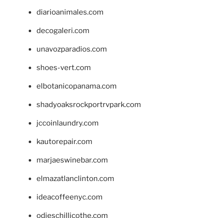
diarioanimales.com
decogaleri.com
unavozparadios.com
shoes-vert.com
elbotanicopanama.com
shadyoaksrockportrvpark.com
jccoinlaundry.com
kautorepair.com
marjaeswinebar.com
elmazatlanclinton.com
ideacoffeenyc.com
odieschillicothe.com