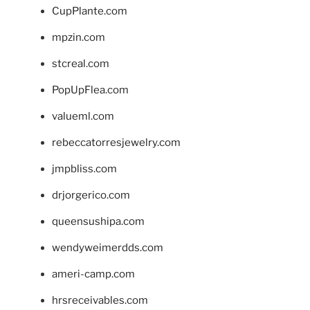
CupPlante.com
mpzin.com
stcreal.com
PopUpFlea.com
valueml.com
rebeccatorresjewelry.com
jmpbliss.com
drjorgerico.com
queensushipa.com
wendyweimerdds.com
ameri-camp.com
hrsreceivables.com