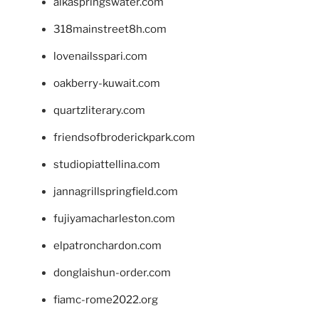
alkaspringswater.com
318mainstreet8h.com
lovenailsspari.com
oakberry-kuwait.com
quartzliterary.com
friendsofbroderickpark.com
studiopiattellina.com
jannagrillspringfield.com
fujiyamacharleston.com
elpatronchardon.com
donglaishun-order.com
fiamc-rome2022.org