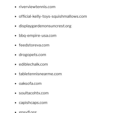
riverviewtennis.com
official-kelly-toys-squishmallows.com
displaygardenonsuncrest.org
bbq-empire-usa.com
feedstoreva.com
drogopets.com
ediblechalk.com
tabletennisnearme.com
oaksofa.com
soultacohtx.com
capishcaps.com
gpsyfl.org