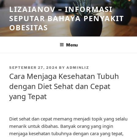
Skip
LIZAIANOV – INFORMASI
to
SEPUTAR BAHAYA PENYAKIT
content
OBESITAS
Menu
POSTED
SEPTEMBER 27, 2024
BY
ADMINLIZ
ON
Cara Menjaga Kesehatan Tubuh
dengan Diet Sehat dan Cepat
yang Tepat
Diet sehat dan cepat memang menjadi topik yang selalu
menarik untuk dibahas. Banyak orang yang ingin
menjaga kesehatan tubuhnya dengan cara yang tepat,