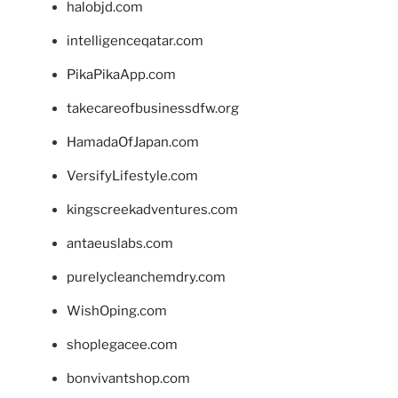
halobjd.com
intelligenceqatar.com
PikaPikaApp.com
takecareofbusinessdfw.org
HamadaOfJapan.com
VersifyLifestyle.com
kingscreekadventures.com
antaeuslabs.com
purelycleanchemdry.com
WishOping.com
shoplegacee.com
bonvivantshop.com