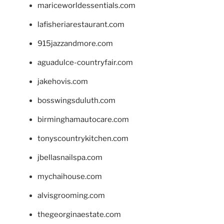
mariceworldessentials.com
lafisheriarestaurant.com
915jazzandmore.com
aguadulce-countryfair.com
jakehovis.com
bosswingsduluth.com
birminghamautocare.com
tonyscountrykitchen.com
jbellasnailspa.com
mychaihouse.com
alvisgrooming.com
thegeorginaestate.com