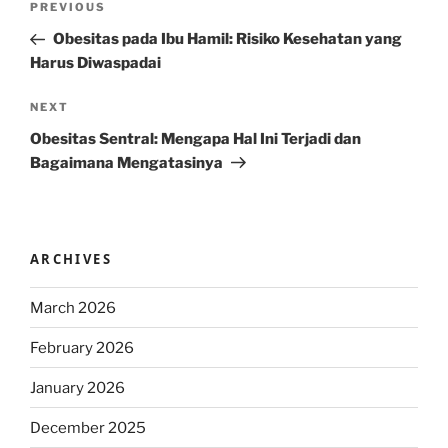
Previous
PREVIOUS
navigation
Post
Obesitas pada Ibu Hamil: Risiko Kesehatan yang
Harus Diwaspadai
Next
NEXT
Post
Obesitas Sentral: Mengapa Hal Ini Terjadi dan
Bagaimana Mengatasinya
ARCHIVES
March 2026
February 2026
January 2026
December 2025