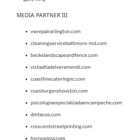
MEDIA PARTNER III
vwrepairarlington.com
cleaningservicebaltimore-md.com
beckslandscapeandfence.com
vistaaltadelveramendi.com
coastlinecateringnc.com
cuesburgershouston.com
psicologiaespecializadaencampeche.com
dmtacos.com
crescentstreetprinting.com
hornopizza.com