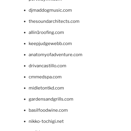
djmaddogmusic.com
thesoundarchitects.com
allin1roofing.com
keepjudgewebb.com
anatomyofadventure.com
drivancastillo.com
cmmedspa.com
midletontkd.com
gardensandgrills.com
basilfoodwine.com
nikko-tochigi.net