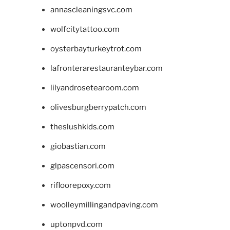
annascleaningsvc.com
wolfcitytattoo.com
oysterbayturkeytrot.com
lafronterarestauranteybar.com
lilyandrosetearoom.com
olivesburgberrypatch.com
theslushkids.com
giobastian.com
glpascensori.com
rifloorepoxy.com
woolleymillingandpaving.com
uptonpvd.com