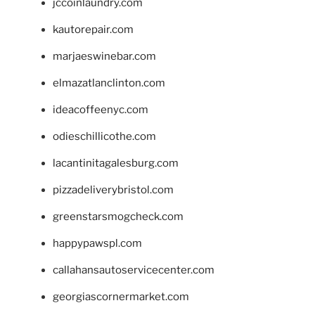
jccoinlaundry.com
kautorepair.com
marjaeswinebar.com
elmazatlanclinton.com
ideacoffeenyc.com
odieschillicothe.com
lacantinitagalesburg.com
pizzadeliverybristol.com
greenstarsmogcheck.com
happypawspl.com
callahansautoservicecenter.com
georgiascornermarket.com