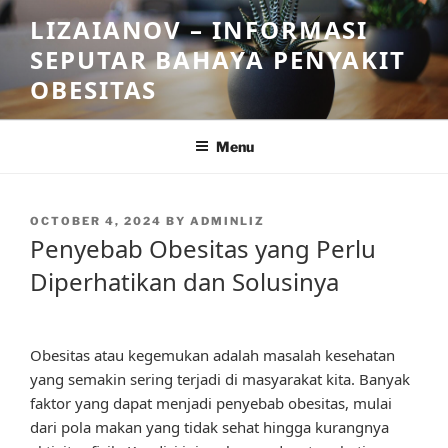
Skip
LIZAIANOV – INFORMASI
to
SEPUTAR BAHAYA PENYAKIT
content
OBESITAS
Menu
POSTED
OCTOBER 4, 2024
BY
ADMINLIZ
ON
Penyebab Obesitas yang Perlu
Diperhatikan dan Solusinya
Obesitas atau kegemukan adalah masalah kesehatan
yang semakin sering terjadi di masyarakat kita. Banyak
faktor yang dapat menjadi penyebab obesitas, mulai
dari pola makan yang tidak sehat hingga kurangnya