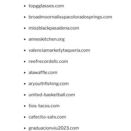
topgglasses.com
broadmoornailsspacoloradosprings.com
missblackpasadena.com
anneskitchen.org
valenciamarketytaqueria.com
reefrecordsllc.com
alawaffle.com
aryouthfishing.com
united-basketball.com
tios-tacos.com
cafecito-satx.com
graduacionviu2023.com