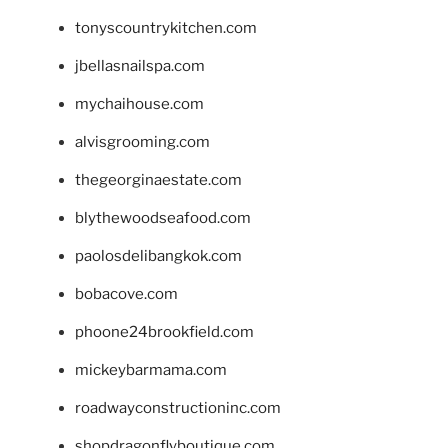
tonyscountrykitchen.com
jbellasnailspa.com
mychaihouse.com
alvisgrooming.com
thegeorginaestate.com
blythewoodseafood.com
paolosdelibangkok.com
bobacove.com
phoone24brookfield.com
mickeybarmama.com
roadwayconstructioninc.com
shopdragonflyboutique.com