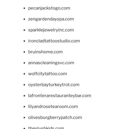
pecanjackstogo.com
zengardendayspa.com
sparklejewelryinc.com
ironcladtattoostudio.com
bruinshome.com
annascleaningsvc.com
wolfcitytattoo.com
oysterbayturkeytrot.com
lafronterarestauranteybar.com
lilyandrosetearoom.com
olivesburgberrypatch.com
theslushkids.com