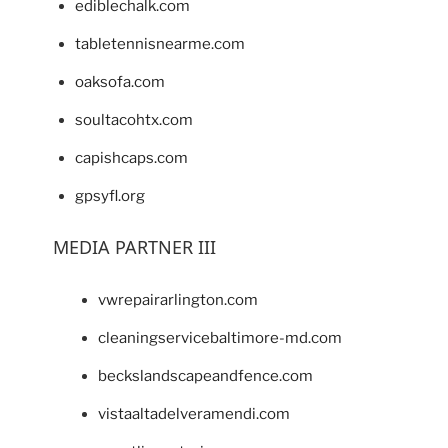
ediblechalk.com
tabletennisnearme.com
oaksofa.com
soultacohtx.com
capishcaps.com
gpsyfl.org
MEDIA PARTNER III
vwrepairarlington.com
cleaningservicebaltimore-md.com
beckslandscapeandfence.com
vistaaltadelveramendi.com