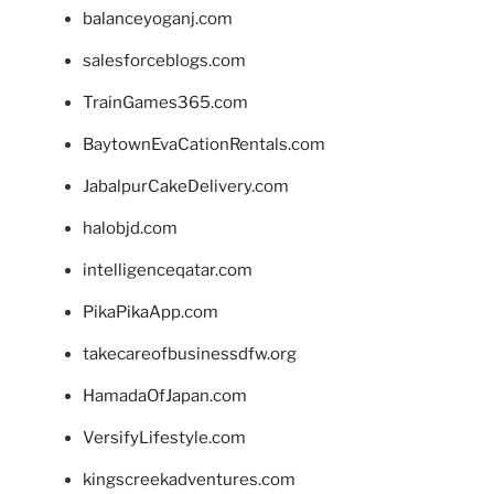
balanceyoganj.com
salesforceblogs.com
TrainGames365.com
BaytownEvaCationRentals.com
JabalpurCakeDelivery.com
halobjd.com
intelligenceqatar.com
PikaPikaApp.com
takecareofbusinessdfw.org
HamadaOfJapan.com
VersifyLifestyle.com
kingscreekadventures.com