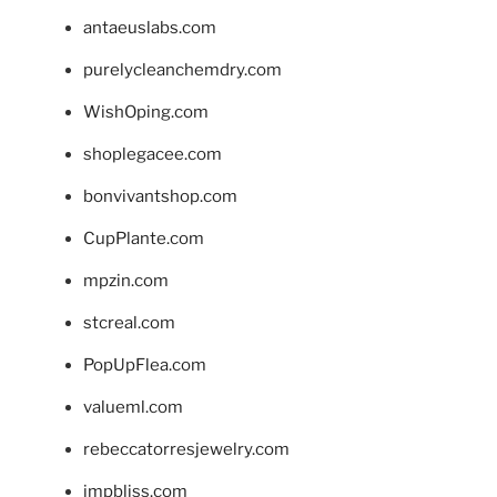
antaeuslabs.com
purelycleanchemdry.com
WishOping.com
shoplegacee.com
bonvivantshop.com
CupPlante.com
mpzin.com
stcreal.com
PopUpFlea.com
valueml.com
rebeccatorresjewelry.com
jmpbliss.com