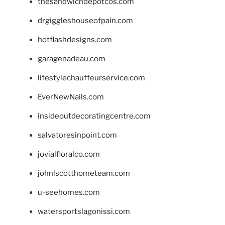
thesandwichdepotcos.com
drgiggleshouseofpain.com
hotflashdesigns.com
garagenadeau.com
lifestylechauffeurservice.com
EverNewNails.com
insideoutdecoratingcentre.com
salvatoresinpoint.com
jovialfloralco.com
johnlscotthometeam.com
u-seehomes.com
watersportslagonissi.com