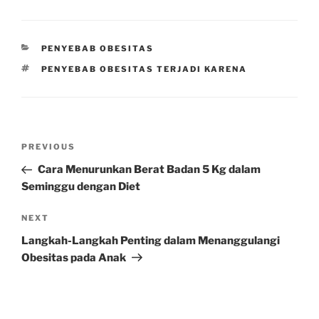
CATEGORIES
PENYEBAB OBESITAS
TAGS
PENYEBAB OBESITAS TERJADI KARENA
Post
Previous
PREVIOUS
navigation
Post
Cara Menurunkan Berat Badan 5 Kg dalam
Seminggu dengan Diet
Next
NEXT
Post
Langkah-Langkah Penting dalam Menanggulangi
Obesitas pada Anak